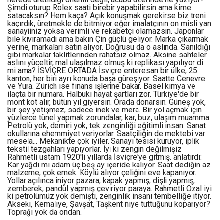
Şimdi oturup Rolex saati birebir yapabilirsin ama kime
satacaksın? Hem kaça? Açık konuşmak gerekirse biz treni
kaçırdık, üretmekle de bitmiyor eğer imalatçının on misli yan
sanayiiniz yoksa verimli ve rekabetçi olamazsın. Japonlar
bile kıvıramadı ama bakın Çin güçlü geliyor. Marka çıkarmak
yerine, markaları satın alıyor. Doğrusu da o aslında. Sanıldığı
gibi markalar taklitlerinden rahatsız olmaz. Aksine sahteler
aslını yüceltir, mal ulaşılmaz olmuş ki replikası yapılıyor di
mi ama? İSVİÇRE ORTADA İsviçre enteresan bir ülke, 25
kanton, her biri ayrı konuda başa güreşiyor. Saatte Cenevre
ve Yura. Zürich ise finans işlerine bakar. Basel kimya ve
ilaçta bir numara. Halbuki hayat şartları zor. Türkiye'de bir
mont kot alır, bütün yıl giyersin. Orada donarsın. Güneş yok,
bir şey yetişmez, sadece inek ve mera. Bir yol açmak için
yüzlerce tünel yapmak zorundalar, kar, buz, ulaşım muamma.
Petrolü yok, demiri yok, tek zenginliği eğitimli insan. Sanat
okullarına ehemmiyet veriyorlar. Saatçiliğin de mektebi var
mesela... Mekanikte çok iyiler. Sanayi tesisi kuruyor, iplik
tekstil tezgahları yapıyorlar. İyi ki zengin değilmişiz
Rahmetli ustam 1920'li yıllarda İsviçre'ye gitmiş. anlatırdı:
Kar yağdı mı adam üç beş ay içeride kalıyor. Saat dediğin az
malzeme, çok emek. Köylü alıyor çeliğini eve kapanıyor.
Yollar açılınca iniyor pazara, kapak yapmış, dişli yapmış,
zemberek, pandül yapmış çeviriyor paraya. Rahmetli Özal iyi
ki petrolümüz yok demişti, zenginlik insanı tembelliğe itiyor.
Akseki, Kemaliye, Şavşat, Taşkent niye tuttuğunu koparıyor?
Toprağı yok da ondan.