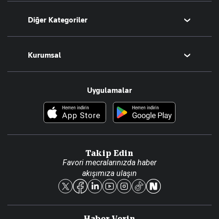
Bugünün Yazarları
Diğer Kategoriler
Tüm Yazarlar
Magazin
Kurumsal
Teknoloji
Resmî Ilanlar
Hakkımızda
Uygulamalar
Haberler
İletişim
Foto Haber
Künye
Video Galeri
Gazete Aboneliği
Danışma Telefonları
Takip Edin
Favori mecralarınızda haber
Yasal
akışımıza ulaşın
Reklam Ver
Haber Verin