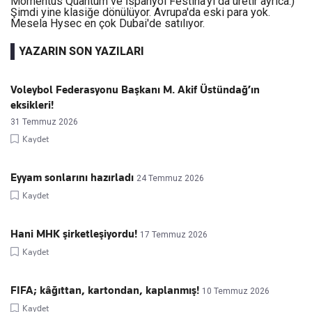
Momentus Quantum ve İspanyol Festina'yı da üretir ayrıca.)
Şimdi yine klasiğe dönülüyor. Avrupa'da eski para yok.
Mesela Hysec en çok Dubai'de satılıyor.
YAZARIN SON YAZILARI
Voleybol Federasyonu Başkanı M. Akif Üstündağ’ın
eksikleri!
31 Temmuz 2026
Kaydet
Eyyam sonlarını hazırladı
24 Temmuz 2026
Kaydet
Hani MHK şirketleşiyordu!
17 Temmuz 2026
Kaydet
FIFA; kâğıttan, kartondan, kaplanmış!
10 Temmuz 2026
Kaydet