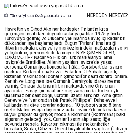
NEREDEN NEREYE?
Türkiye'yi saat üssü yapacaktık ama...
Hayrettin ve Cihad Akpınar kardeşler Pırlant'ın kısa
geçmişini anlatırken duygulu anlar yaşadılar. 1975 yılında
Türkiye'ye gelmiş ve Ulucami yakınlarında avuç içi kadar bir
dükkandan işe başlamışlardı. Bugün "Pırlant" ithal ettiği
itibarlı markaları, alış veriş merkezlerindeki mağazaları ve iyi
yetiştirilmiş personeli ile tanınıyor. NiYE ŞiMENDiFER,
LOKOMOTiF? Nacar ve Hislon Türk markalarıydı ama
İsviçre'de üretildiler. Ailenin yaşlıları İsviçre'de yaşar,
görseniz Osmanlıca konuşurlar hâlâ... Cortabert de İsviçre
markası. Serkisof ona keza... Eskiden DDY ihale açardı,
kazanan makinistleri donatır. Şimendifer saati denirdi onlara.
Zenith ve Longines ise Osmanlı Demiryolu idaresine mal
vermiş. Omega da önemli bir markaydı, yine Oris onun
ayarında... Saray için saat üretmiş zamanında. Rolex öyle
ulaşılmaz bir saat değil, ücretini uzatır alırsınız. Ama gittin
Cenevre'ye "ver oradan bir Patek Philippe". Daha evvel
kullandın mı diye sorarlar adama... 10 şubesi varsa 8 tane
üretir. Malını ayağa düşürmez asla. İsviçre'de çok marka var,
büyük gruplar da giriyor, mesela Richmont (Rothmans) baktı
sigaranın geleceği yok, Cartier'i satın alıp saatçiliğe
soyundu mesela. Kuvarsın çıkması ile mekanikçiler
bocaladı, Seiko, Citizen, Orient büyük atılım yaptılar. (Citizen