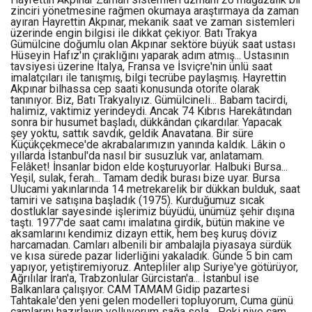
zinciri yönetmesine rağmen okumaya araştırmaya da zaman
ayıran Hayrettin Akpınar, mekanik saat ve zaman sistemleri
üzerinde engin bilgisi ile dikkat çekiyor. Batı Trakya
Gümülcine doğumlu olan Akpınar sektöre büyük saat ustası
Hüseyin Hafız'ın çıraklığını yaparak adım atmış... Ustasının
tavsiyesi üzerine İtalya, Fransa ve İsviçre'nin ünlü saat
imalatçıları ile tanışmış, bilgi tecrübe paylaşmış. Hayrettin
Akpınar bilhassa cep saati konusunda otorite olarak
tanınıyor. Biz, Batı Trakyalıyız. Gümülcineli... Babam tacirdi,
halimiz, vaktimiz yerindeydi. Ancak 74 Kıbrıs Harekâtından
sonra bir husumet başladı, dükkândan çıkardılar. Yapacak
şey yoktu, sattık savdık, geldik Anavatana. Bir süre
Küçükçekmece'de akrabalarımızın yanında kaldık. Lâkin o
yıllarda İstanbul'da nasıl bir susuzluk var, anlatamam.
Felâket! İnsanlar bidon elde koşturuyorlar. Halbuki Bursa...
Yeşil, sulak, ferah... Tamam dedik burası bize uyar. Bursa
Ulucami yakınlarında 14 metrekarelik bir dükkan bulduk, saat
tamiri ve satışına başladık (1975). Kurduğumuz sıcak
dostluklar sayesinde işlerimiz büyüdü, ünümüz şehir dışına
taştı. 1977'de saat camı imalatına girdik, bütün makine ve
aksamlarını kendimiz dizayn ettik, hem beş kuruş döviz
harcamadan. Camları albenili bir ambalajla piyasaya sürdük
ve kısa sürede pazar liderliğini yakaladık. Günde 5 bin cam
yapıyor, yetiştiremiyoruz. Antepliler alıp Suriye'ye götürüyor,
Ağrılılar İran'a, Trabzonlular Gürcistan'a... İstanbul ise
Balkanlara çalışıyor. CAM TAMAM Gidip pazartesi
Tahtakale'den yeni gelen modelleri topluyorum, Cuma günü
camlarını hazırlayıp yolluyorum sağa sola... Peki niye cam