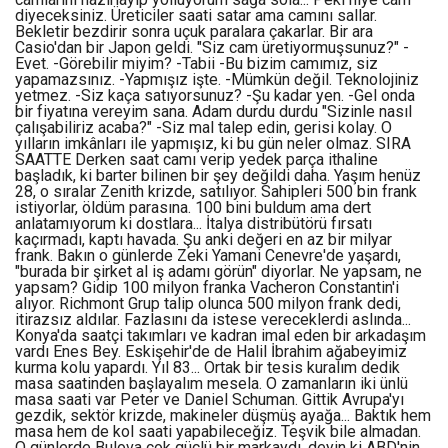
diyeceksiniz. Üreticiler saati satar ama camını sallar.
Bekletir bezdirir sonra uçuk paralara çakarlar. Bir ara
Casio'dan bir Japon geldi. "Siz cam üretiyormuşsunuz?" -
Evet. -Görebilir miyim? -Tabii -Bu bizim camımız, siz
yapamazsınız. -Yapmışız işte. -Mümkün değil. Teknolojiniz
yetmez. -Siz kaça satıyorsunuz? -Şu kadar yen. -Gel onda
bir fiyatına vereyim sana. Adam durdu durdu "Sizinle nasıl
çalışabiliriz acaba?" -Siz mal talep edin, gerisi kolay. O
yılların imkânları ile yapmışız, ki bu gün neler olmaz. SIRA
SAATTE Derken saat camı verip yedek parça ithaline
başladık, ki barter bilinen bir şey değildi daha. Yaşım henüz
28, o sıralar Zenith krizde, satılıyor. Sahipleri 500 bin frank
istiyorlar, öldüm parasına. 100 bini buldum ama dert
anlatamıyorum ki dostlara... İtalya distribütörü fırsatı
kaçırmadı, kaptı havada. Şu anki değeri en az bir milyar
frank. Bakın o günlerde Zeki Yamani Cenevre'de yaşardı,
"burada bir şirket al iş adamı görün" diyorlar. Ne yapsam, ne
yapsam? Gidip 100 milyon franka Vacheron Constantin'i
alıyor. Richmont Grup talip olunca 500 milyon frank dedi,
itirazsız aldılar. Fazlasını da istese vereceklerdi aslında...
Konya'da saatçi takımları ve kadran imal eden bir arkadaşım
vardı Enes Bey. Eskişehir'de de Halil İbrahim ağabeyimiz
kurma kolu yapardı. Yıl 83... Ortak bir tesis kuralım dedik
masa saatinden başlayalım mesela. O zamanların iki ünlü
masa saati var Peter ve Daniel Schuman. Gittik Avrupa'yı
gezdik, sektör krizde, makineler düşmüş ayağa... Baktık hem
masa hem de kol saati yapabileceğiz. Teşvik bile almadan.
O günlerde Bulova çok güçlü bir markaydı, deyin ki ABD'nin