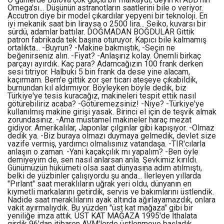
Omega'sı... Düşünün astranotların saatlerini bile o veriyor.
Accutron diye bir model çıkardılar yepyeni bir teknoloji. En
iyi mekanik saat bin liraysa o 2500 lira... Seiko, kuvarsı bir
sürdü, adamlar battılar. DOĞMADAN BOĞDULAR Gittik
patron fabrikada tek başına oturuyor. Kapıcı bile kalmamış
ortalıkta... -Buyrun? -Makine bakmıştık, -Seçin ne
beğenirseniz alın. -Fiyat? -Anlaşırız kolay. Önemli birkaç
parçayı ayırdık. Kaç para? Adamcağızın 100 frank derken
sesi titriyor. Halbuki 5 bin frank da dese yine alacam,
kaçırmam. Bern'e gittik zor şer ticari ateşeye çıkabildik,
burnundan kıl aldırmıyor. Böyleyken böyle dedik, biz
Türkiye'ye tesis kuracağız, makineleri tespit ettik nasıl
götürebiliriz acaba? -Götüremezsiniz! -Niye? -Türkiye'ye
kullanılmış makine girişi yasak. Birinci el için de teşvik almak
zorundasınız. -Ama müstamel makineler haraç mezat
gidiyor. Amerikalılar, Japonlar çılgınlar gibi kapışıyor. -Olmaz
dedik ya. -Biz buraya olmazı duymaya gelmedik, devlet size
vazife vermiş, yardımcı olmalısınız vatandaşa. -TIR'cılarla
anlaşın o zaman. -Yani kaçakçılık mı yapalım? -Ben öyle
demiyeyim de, sen nasıl anlarsan anla. Şevkimiz kırıldı.
Günümüzün hükümeti olsa saat dünyasına adım atılmıştı,
belki de yüzbinler çalışıyordu şu anda... İlerleyen yıllarda
"Pırlant" saat meraklıların uğrak yeri oldu, dünyanın en
kıymetli markalarını getirdik, servis ve bakımlarını üstlendik.
Nadide saat meraklılarını ayak altında ağırlayamazdık, onlara
vakit ayırmalıydık. Bu yüzden "üst kat mağaza" gibi bir
yeniliğe imza attık. ÜST KAT MAĞAZA 1995'de İthalata
girdik 96'dan itibaren AVM'lerde üstlenmeye başladık.