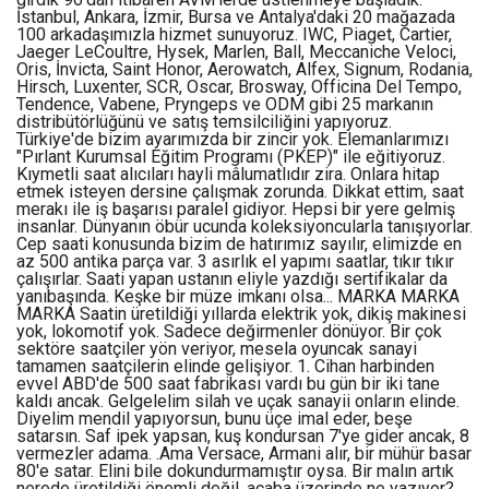
İstanbul, Ankara, İzmir, Bursa ve Antalya'daki 20 mağazada
100 arkadaşımızla hizmet sunuyoruz. IWC, Piaget, Cartier,
Jaeger LeCoultre, Hysek, Marlen, Ball, Meccaniche Veloci,
Oris, İnvicta, Saint Honor, Aerowatch, Alfex, Signum, Rodania,
Hirsch, Luxenter, SCR, Oscar, Brosway, Officina Del Tempo,
Tendence, Vabene, Pryngeps ve ODM gibi 25 markanın
distribütörlüğünü ve satış temsilciliğini yapıyoruz.
Türkiye'de bizim ayarımızda bir zincir yok. Elemanlarımızı
"Pırlant Kurumsal Eğitim Programı (PKEP)" ile eğitiyoruz.
Kıymetli saat alıcıları hayli mâlumatlıdır zira. Onlara hitap
etmek isteyen dersine çalışmak zorunda. Dikkat ettim, saat
merakı ile iş başarısı paralel gidiyor. Hepsi bir yere gelmiş
insanlar. Dünyanın öbür ucunda koleksiyoncularla tanışıyorlar.
Cep saati konusunda bizim de hatırımız sayılır, elimizde en
az 500 antika parça var. 3 asırlık el yapımı saatlar, tıkır tıkır
çalışırlar. Saati yapan ustanın eliyle yazdığı sertifikalar da
yanıbaşında. Keşke bir müze imkanı olsa... MARKA MARKA
MARKA Saatin üretildiği yıllarda elektrik yok, dikiş makinesi
yok, lokomotif yok. Sadece değirmenler dönüyor. Bir çok
sektöre saatçiler yön veriyor, mesela oyuncak sanayi
tamamen saatçilerin elinde gelişiyor. 1. Cihan harbinden
evvel ABD'de 500 saat fabrikası vardı bu gün bir iki tane
kaldı ancak. Gelgelelim silah ve uçak sanayii onların elinde.
Diyelim mendil yapıyorsun, bunu üçe imal eder, beşe
satarsın. Saf ipek yapsan, kuş kondursan 7'ye gider ancak, 8
vermezler adama. .Ama Versace, Armani alır, bir mühür basar
80'e satar. Elini bile dokundurmamıştır oysa. Bir malın artık
nerede üretildiği önemli değil, acaba üzerinde ne yazıyor?