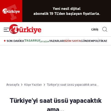
Yeni nesil dijital
abonelik 19 TL’den başlayan fiyatlarla.
GİRİŞ
SON DAKİKA
YAZARLAR
BİZİM SAYFA
GÜNDEM
POLİTİKA
EK
Anasayfa
Köşe Yazıları
Türkiye'yi saat üssü yapacaktık ama...
Türkiye'yi saat üssü yapacaktık
ama...