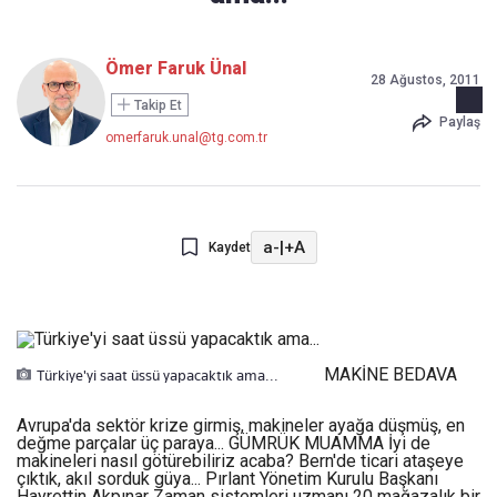
Ömer Faruk Ünal
28 Ağustos, 2011
Takip Et
Paylaş
omerfaruk.unal@tg.com.tr
a-
|
+A
Kaydet
MAKİNE BEDAVA
Türkiye'yi saat üssü yapacaktık ama...
Avrupa'da sektör krize girmiş, makineler ayağa düşmüş, en
değme parçalar üç paraya... GÜMRÜK MUAMMA İyi de
makineleri nasıl götürebiliriz acaba? Bern'de ticari ataşeye
çıktık, akıl sorduk güya... Pırlant Yönetim Kurulu Başkanı
Hayrettin Akpınar Zaman sistemleri uzmanı 20 mağazalık bir