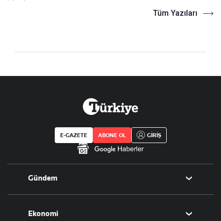
Tüm Yazıları
E-GAZETE
ABONE OL
GİRİŞ
Gündem
Politika
Ekonomi
Eğitim