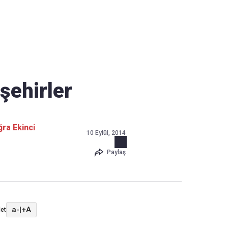
Haber Verin
Editör masamıza bilgi ve materyal göndermek için
tıklayın
 şehirler
ra Ekinci
10 Eylül, 2014
Paylaş
a-
|
+A
et