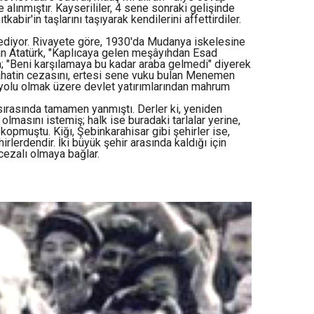
 alınmıştır. Kayserililer, 4 sene sonraki gelişinde
abir'in taşlarını taşıyarak kendilerini affettirdiler.
e ediyor. Rivayete göre, 1930'da Mudanya iskelesine
an Atatürk, "Kaplıcaya gelen meşâyıhdan Esad
a; "Beni karşılamaya bu kadar araba gelmedi" diyerek
bahatin cezasını, ertesi sene vuku bulan Menemen
ryolu olmak üzere devlet yatırımlarından mahrum
 sırasında tamamen yanmıştı. Derler ki, yeniden
olmasını istemiş; halk ise buradaki tarlalar yerine,
 kopmuştu. Kiğı, Şebinkarahisar gibi şehirler ise,
lerdendir. İki büyük şehir arasında kaldığı için
 cezalı olmaya bağlar.