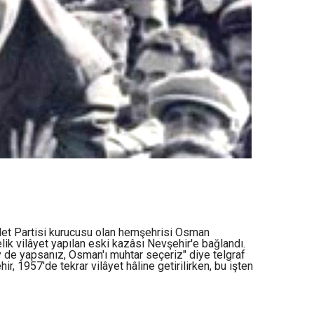
llet Partisi kurucusu olan hemşehrisi Osman
telik vilâyet yapılan eski kazâsı Nevşehir'e bağlandı.
öy de yapsanız, Osman'ı muhtar seçeriz" diye telgraf
ir, 1957'de tekrar vilâyet hâline getirilirken, bu işten