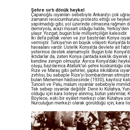
Şehre sırtı dönük heykel
Çapanoğlu isyanları sebebiyle Ankara'yı çok uğraş
zamanın reisicumhurunu protesto ettiği ve heykel y
yapılmadığı gibi; yol üzerinde olmasına rağmen d
demiryolu, arazi müsait olduğu halde, Yerköy'den K
ulaşır. Yozgat, bugün bile milliyetçiliğin kalesidir.
İki defa patlak veren ve zor bastırılan Konya isya
vermiştir. Türkiye'nin en büyük vilâyeti Konya'da 
havaalanı vardır. Üstelik Konya'da devlete ait fab
yeterince destek alamamıştır. Bugün bile Konya'da
iktidarlar da, zaten Konya çantada keklik diyerek 
kendine zengin olmuştur. Ayrıca Konya'daki heykel
oluşu, bazılarınca Atatürk'ün şehre küskünlüğü olar
Rize ve Maraş gibi şehirler, şapka inkılâbına isy
zırhlısı, bu sebeple Rize'yi bombardıman etmiştir
bulan Menemen hâdisesinde (1930), kayıtsız kaldı
Tunceli ve Palu, malum isyanlar sebebiyle mimlidi
Tek sebep isyanlar değildir. Denir ki Kütahya, Yu
olduğu için kara listeye alınmış; bütün yatırımlar, 
Böylece, eski bir eyâlet merkezi olan Kütahya söne
Nurculuğun merkezi olarak görüldüğü için, kara lis