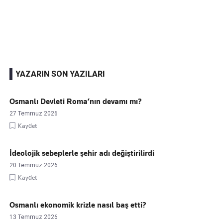
Kaçırmayın
Ücretsiz üye olun, gündemi şekillendiren gelişmeleri önce siz duyun
YAZARIN SON YAZILARI
Osmanlı Devleti Roma’nın devamı mı?
27 Temmuz 2026
Kaydet
İdeolojik sebeplerle şehir adı değiştirilirdi
20 Temmuz 2026
Kaydet
Osmanlı ekonomik krizle nasıl baş etti?
13 Temmuz 2026