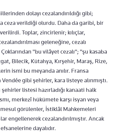
iillerinden dolayı cezalandırıldığı gibi;
a ceza verildiği olurdu. Daha da garibi, bir
ilirdi. Toplar, zincirlenir; kılıçlar,
cezalandırılması geleneğine, cezalı
 Çoklarından "bu vilâyet cezalı"; "şu kasaba
gat, Bilecik, Kütahya, Kırşehir, Maraş, Rize,
lerin ismi bu meyanda anılır. Fransa
 Vendée gibi şehirler, kara listeye alınmıştı.
şehirler listesi hazırladığı kanaati halk
ısmı, merkezî hükümete karşı isyan veya
; mesul görülenler, İstiklâl Mahkemeleri
ımlar engellenerek cezalandırılmıştır. Ancak
 efsanelerine dayalıdır.