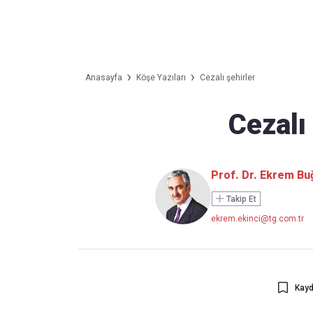
Takip Edin
Favori mecralarınızda haber akışımıza ulaşın
Anasayfa
Köşe Yazıları
Cezalı şehirler
Cezalı
Prof. Dr. Ekrem Buğ
Takip Et
ekrem.ekinci@tg.com.tr
Kayd