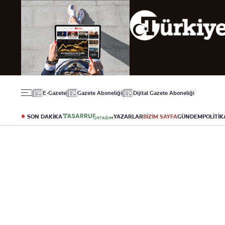
Gündem
Ekonomi
Spor
Politika
Borsa
Futbol
Eğitim
Altın
Puan Durumu
Döviz
Fikstür
Hisse Senedi
Şampiyonlar Ligi
Kripto Para
Avrupa Ligi
Emlak
Basketbol
E-Gazete
Gazete Aboneliği
Dijital Gazete Aboneliği
T-Otomobil
Turizm
SON DAKİKA
YAZARLAR
BİZİM SAYFA
GÜNDEM
POLİTİK
Yazarlar
Diğer Kategoriler
Kurumsal
Bugünün Yazarları
Magazin
Hakkımızda
Tüm Yazarlar
Teknoloji
İletişim
Resmî Ilanlar
Künye
Haberler
Gazete Aboneliği
Foto Haber
Danışma Telefonla
Video Galeri
Yasal
Reklam Ver