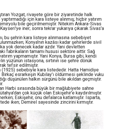
tıran Yozgat, rivayete göre bir ziyaretinde halk
aptırmadığı için kara listeye alınmış; hiçbir yatırım
emiryolu bile geçirilmemiştir. Nitekim Ankara-Sivas
ayseri'ye iner; sonra tekrar yukarıya çıkarak Sivas'a
nı, bu şehrin kara listeye alınmasına sebebiyet
bulunmazken; Konya'nın kazâsı kadar şehirlerde sivil
rika yok denecek kadar azdır. Yani devletten
ki fabrikaların tamamı hususi sektöre aittir. Sağ
yatırım yapmamıştır. Yani Konya, Bursa gibi, kendi
in yüzünün istasyona, sırtının ise şehre dönük
ak tefsir edilmiştir.
an (1925) sebebiyle kara listededir. Hatta Hamidiye
. Birkaç esrarkeşin Kubilay'ı öldürmesi şeklinde vuku
ğı düşünülen halkın sürgünü bile akıldan geçmiştir.
r.
nan Harbi sırasında büyük bir mağlubiyete sahne
Kütahya'dan çok küçük olan Eskişehir'e kaydırılmıştır.
rken; Eskişehir, onu defalarca katlamıştır. Isparta,
tede iken; Demirel sayesinde zincirini kırmıştır.