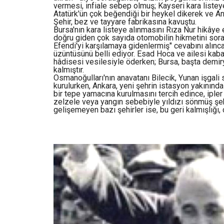
vermesi, infiale sebep olmuş; Kayseri kara listeye
Atatürk'ün çok beğendiği bir heykel dikerek ve Anıtk
Şehir, bez ve tayyare fabrikasına kavuştu.
Bursa'nın kara listeye alınmasını Rıza Nur hikây
doğru giden çok sayıda otomobilin hikmetini sor
Efendi'yi karşılamaya gidenlermiş" cevabını alınc
üzüntüsünü belli ediyor. Esad Hoca ve ailesi ka
hâdisesi vesilesiyle öderken; Bursa, başta demi
kalmıştır.
Osmanoğulları'nın anavatanı Bilecik, Yunan işgali
kurulurken, Ankara, yeni şehrin istasyon yakınında 
bir tepe yamacına kurulmasını tercih edince, ipler
zelzele veya yangın sebebiyle yıldızı sönmüş şehir
gelişemeyen bazı şehirler ise, bu geri kalmışlığı,