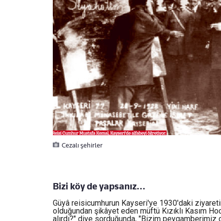
Cezalı şehirler
Bizi köy de yapsanız...
Güyâ reisicumhurun Kayseri'ye 1930'daki ziyare
olduğundan şikâyet eden müftü Kızıklı Kasım Hoca
alırdı?" diye sorduğunda, "Bizim peygamberimiz d