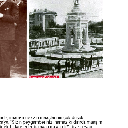
tinde, imam-müezzin maaşlarının çok düşük
'ya, "Sizin peygamberiniz, namaz kıldırırdı, maaş mı
evlet idare ederdi; maaş mı alırdı?" diye cevap