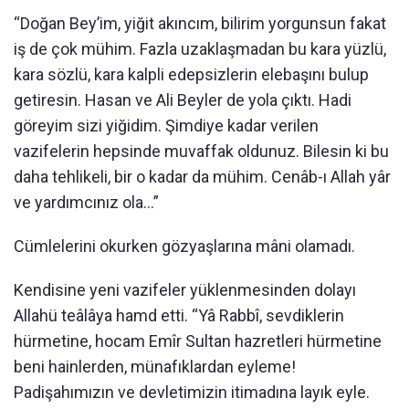
“Doğan Bey’im, yiğit akıncım, bilirim yorgunsun fakat
iş de çok mühim. Fazla uzaklaşmadan bu kara yüzlü,
kara sözlü, kara kalpli edepsizlerin elebaşını bulup
getiresin. Hasan ve Ali Beyler de yola çıktı. Hadi
göreyim sizi yiğidim. Şimdiye kadar verilen
vazifelerin hepsinde muvaffak oldunuz. Bilesin ki bu
daha tehlikeli, bir o kadar da mühim. Cenâb-ı Allah yâr
ve yardımcınız ola…”
Cümlelerini okurken gözyaşlarına mâni olamadı.
Kendisine yeni vazifeler yüklenmesinden dolayı
Allahü teâlâya hamd etti. “Yâ Rabbî, sevdiklerin
hürmetine, hocam Emîr Sultan hazretleri hürmetine
beni hainlerden, münafıklardan eyleme!
Padişahımızın ve devletimizin itimadına layık eyle.