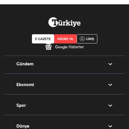
E-GAZETE
ABONE OL
GİRİŞ
Gündem
Politika
Ekonomi
Eğitim
Borsa
Spor
Altın
Döviz
Futbol
Dünya
Hisse Senedi
Puan Durumu