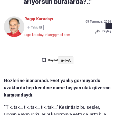
arıyorsun buralarda?..”
Ragıp Karadayı
05 Temmuz, 2026
Takip Et
Paylaş
ragip.karadayi.ihlas@gmail.com
a-
|
+A
Kaydet
Gözlerine inanamadı. Evet yanlış görmüyordu
uzaklarda hep kendine name taşıyan ulak güvercin
karşısındaydı.
“Tık, tak… tık, tak… tık, tak…” Kesintisiz bu sesler,
Doğan Bey’in uykularını kaçırmaya yetti de, arttı bile.