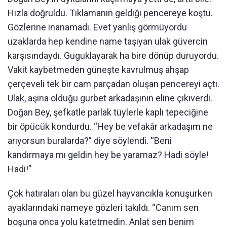
Hızla doğruldu. Tıklamanın geldiği pencereye koştu.
Gözlerine inanamadı. Evet yanlış görmüyordu
uzaklarda hep kendine name taşıyan ulak güvercin
karşısındaydı. Guguklayarak ha bire dönüp duruyordu.
Vakit kaybetmeden güneşte kavrulmuş ahşap
çerçeveli tek bir cam parçadan oluşan pencereyi açtı.
Ulak, aşina olduğu gurbet arkadaşının eline çıkıverdi.
Doğan Bey, şefkatle parlak tüylerle kaplı tepeciğine
bir öpücük kondurdu. “Hey be vefakâr arkadaşım ne
arıyorsun buralarda?” diye söylendi. “Beni
kandırmaya mı geldin hey be yaramaz? Hadi söyle!
Hadi!”
Çok hatıraları olan bu güzel hayvancıkla konuşurken
ayaklarındaki nameye gözleri takıldı. “Canım sen
boşuna onca yolu katetmedin. Anlat sen benim