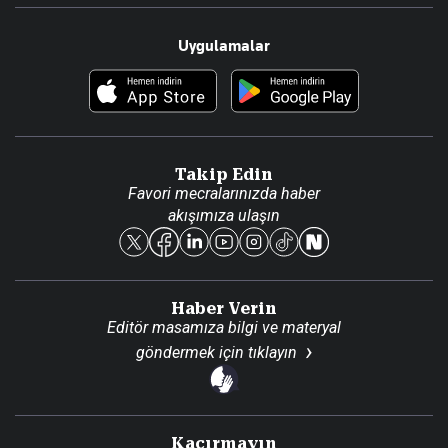
Resmî Ilanlar
Hakkımızda
Uygulamalar
Haberler
İletişim
Foto Haber
Künye
Video Galeri
Gazete Aboneliği
Danışma Telefonları
Takip Edin
Favori mecralarınızda haber
Yasal
akışımıza ulaşın
Reklam Ver
Haber Verin
Editör masamıza bilgi ve materyal
göndermek için
tıklayın
Kaçırmayın