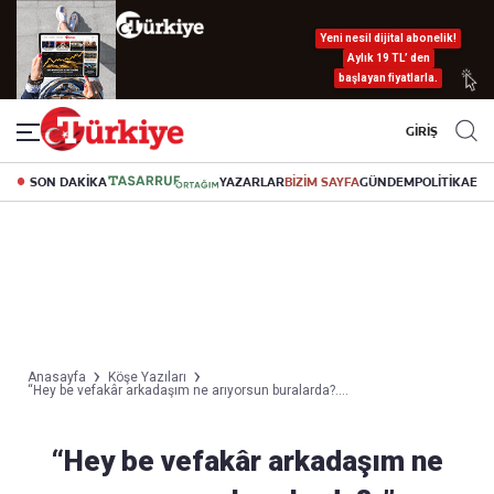
Yeni nesil dijital abonelik!
Aylık 19 TL’ den
başlayan fiyatlarla.
GİRİŞ
SON DAKİKA
YAZARLAR
BİZİM SAYFA
GÜNDEM
POLİTİKA
EK
Anasayfa
Köşe Yazıları
“Hey be vefakâr arkadaşım ne arıyorsun buralarda?....
“Hey be vefakâr arkadaşım ne