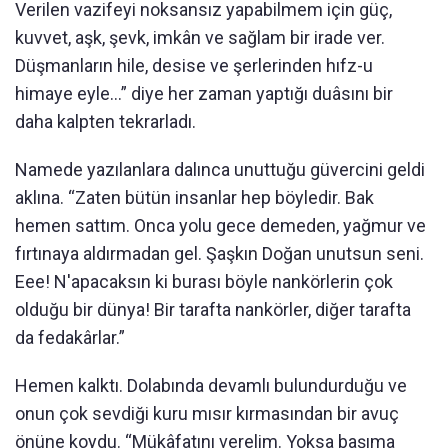
Verilen vazifeyi noksansız yapabilmem için güç,
kuvvet, aşk, şevk, imkân ve sağlam bir irade ver.
Düşmanların hile, desise ve şerlerinden hıfz-u
himaye eyle…” diye her zaman yaptığı duâsını bir
daha kalpten tekrarladı.
Namede yazılanlara dalınca unuttuğu güvercini geldi
aklına. “Zaten bütün insanlar hep böyledir. Bak
hemen sattım. Onca yolu gece demeden, yağmur ve
fırtınaya aldırmadan gel. Şaşkın Doğan unutsun seni.
Eee! N'apacaksın ki burası böyle nankörlerin çok
olduğu bir dünya! Bir tarafta nankörler, diğer tarafta
da fedakârlar.”
Hemen kalktı. Dolabında devamlı bulundurduğu ve
onun çok sevdiği kuru mısır kırmasından bir avuç
önüne koydu. “Mükâfatını verelim. Yoksa başıma