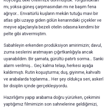
mı, yoksa güneş çarpmasından mı ne başım fena
ağrıyor... Envaitürlü kuşların mekân tutuğu mavi bir
atlas gibi uzayıp giden gölün kenarındaki çiçekler ve
meyve ağaçlarıyla bezeli otelin odasına kendimi bir
pelte gibi atıvermiştim.
Sabahleyin erkenden prodüksiyon amirimizin; davul,
zurna seslerini aratmayan çığırtkanlığıyla ancak
uyanabildim. Bir şamata, gürültü-patırtı sorma... Sanki
alarm verilmiş... Geç kalma telaşı, herkesi ayağa
kaldırmıştı. Rutin koşuşturma; duş, giyinme, kahvaltı
ve arabalarda toplanma... Her şey oldukça seri, askerî
bir disiplin içinde gerçekleşiyordu.
Hazırlığımı yapıp arabama doğru yürürken, çekimini
yaptığımız filmimizin son sahnelerine geldiğimizi,