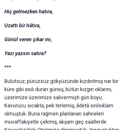
Hiç gelmezken hatıra,
Uzattı bir hâtıra,
Gönül veren çıkar mı,
Yazı yazsın satıra?
***
Bulutsuz, pürüzsüz gökyüzünde kızdırılmış nar bir
küre gibi asılı duran güneş, bütün kızgın oklarını,
üzerimize üzerimize salıvermişti gün boyu.
Kavurucu sıcakta, pek terlemiş, âdetâ sırılsıklam
olmuştuk. Buna rağmen planlanan sahneleri
muvaffakiyetle çekmiş, akşam geç saatlerde
Köyceğiz'deki Otelimize dönmüştük. Yorgunluktan