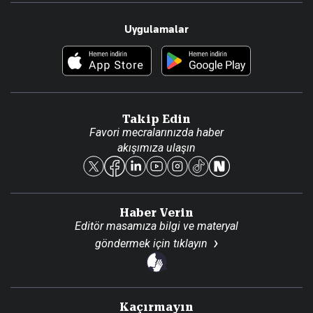
Resmî Ilanlar
Hakkımızda
Uygulamalar
Haberler
İletişim
Foto Haber
Künye
Video Galeri
Gazete Aboneliği
Danışma Telefonları
Takip Edin
Favori mecralarınızda haber
Yasal
akışımıza ulaşın
Reklam Ver
Haber Verin
Editör masamıza bilgi ve materyal
göndermek için
tıklayın
Kaçırmayın