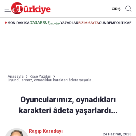
GİRİŞ
SON DAKİKA
YAZARLAR
BİZİM SAYFA
GÜNDEM
POLİTİKA
EK
Anasayfa
Köşe Yazıları
Oyuncularımız, oynadıkları karakteri âdeta yaşarla...
Oyuncularımız, oynadıkları
karakteri âdeta yaşarlardı...
Ragıp Karadayı
24 Haziran, 2025