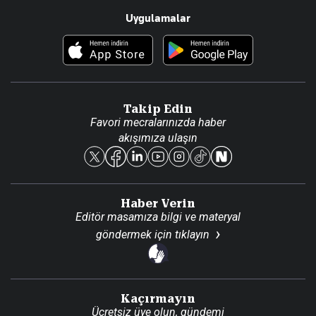
Uygulamalar
Haberler
İletişim
Foto Haber
Künye
Video Galeri
Gazete Aboneliği
Danışma Telefonları
Takip Edin
Favori mecralarınızda haber
Yasal
akışımıza ulaşın
Reklam Ver
Haber Verin
Editör masamıza bilgi ve materyal
göndermek için
tıklayın
Kaçırmayın
Ücretsiz üye olun, gündemi