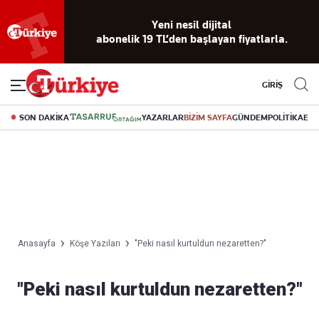
Yeni nesil dijital
abonelik 19 TL’den başlayan fiyatlarla.
GİRİŞ
SON DAKİKA
YAZARLAR
BİZİM SAYFA
GÜNDEM
POLİTİKA
EK
Anasayfa
Köşe Yazıları
"Peki nasıl kurtuldun nezaretten?"
"Peki nasıl kurtuldun nezaretten?"