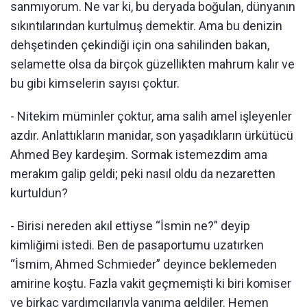
sanmıyorum. Ne var ki, bu deryada boğulan, dünyanın
sıkıntılarından kurtulmuş demektir. Ama bu denizin
dehşetinden çekindiği için ona sahilinden bakan,
selamette olsa da birçok güzellikten mahrum kalır ve
bu gibi kimselerin sayısı çoktur.
- Nitekim müminler çoktur, ama salih amel işleyenler
azdır. Anlattıkların manidar, son yaşadıkların ürkütücü
Ahmed Bey kardeşim. Sormak istemezdim ama
merakım galip geldi; peki nasıl oldu da nezaretten
kurtuldun?
- Birisi nereden akıl ettiyse “İsmin ne?” deyip
kimliğimi istedi. Ben de pasaportumu uzatırken
“İsmim, Ahmed Schmieder” deyince beklemeden
amirine koştu. Fazla vakit geçmemişti ki biri komiser
ve birkaç yardımcılarıyla yanıma geldiler. Hemen