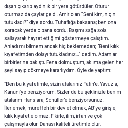
dışarı çıkarıp aydınlık bir yere götürdüler. Oturur
oturmaz da çaylar geldi. Amir olan “Seni kim, niçin
tutukladı?” diye sordu. Tuhaflığa baksana; ben ona
soracak yerde o bana sordu. Başımı sağa sola
sallayarak hayret ettiğimi göstermeye çalıştım.
Anladı mı bilmem ancak hiç beklemeden; "Beni kılık
kıyafetimden dolayı tutukladınız…” dedim. Adamlar
birbirlerine bakıştı. Fena dolmuştum, aklıma gelen her
şeyi sayıp dökmeye kararlıydım. Öyle de yaptım:
"Ben bu kıyafetimle, sizin atalarınız Fatih'e, Yavuz'a,
Kanuni'ye benziyorum. Sizler de bu şeklinizle benim
atalarım Hanslara, Schüller’e benziyorsunuz.
İlerlemek, müreffeh bir devlet olmak, AB'ye girişle,
kılık kıyafetle olmaz. Fikirle, ilim, irfan ve çok
çalışmayla olur. Dahası kaliteli üretimle olur,