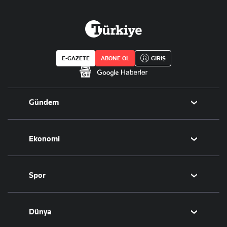
E-GAZETE
ABONE OL
GİRİŞ
Gündem
Politika
Ekonomi
Eğitim
Borsa
Spor
Altın
Döviz
Futbol
Dünya
Hisse Senedi
Puan Durumu