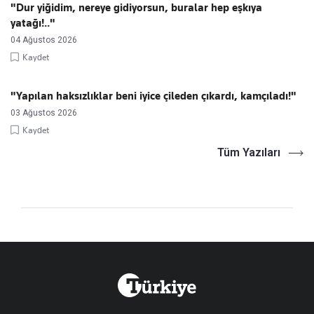
"Dur yiğidim, nereye gidiyorsun, buralar hep eşkıya
yatağı!.."
04 Ağustos 2026
Kaydet
"Yapılan haksızlıklar beni iyice çileden çıkardı, kamçıladı!"
03 Ağustos 2026
Kaydet
Tüm Yazıları