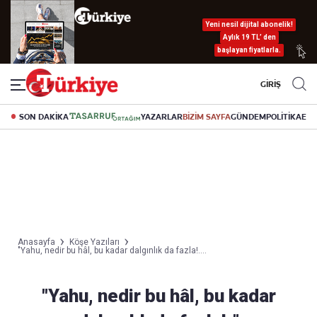
Yeni nesil dijital abonelik!
Aylık 19 TL’ den
başlayan fiyatlarla.
GİRİŞ
SON DAKİKA
YAZARLAR
BİZİM SAYFA
GÜNDEM
POLİTİKA
EK
Anasayfa
Köşe Yazıları
"Yahu, nedir bu hâl, bu kadar dalgınlık da fazla!....
"Yahu, nedir bu hâl, bu kadar