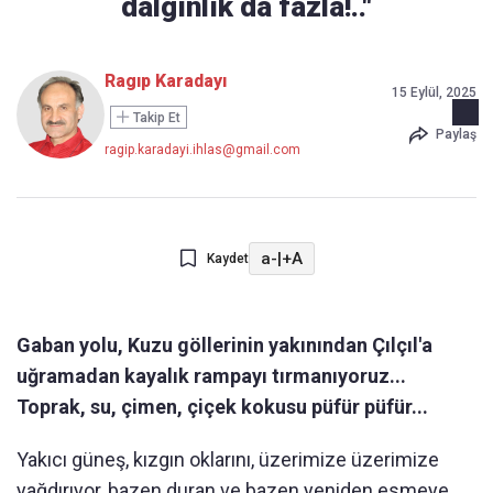
dalgınlık da fazla!.."
Ragıp Karadayı
15 Eylül, 2025
Takip Et
Paylaş
ragip.karadayi.ihlas@gmail.com
a-
|
+A
Kaydet
Gaban yolu, Kuzu göllerinin yakınından Çılçıl'a
uğramadan kayalık rampayı tırmanıyoruz...
Toprak, su, çimen, çiçek kokusu püfür püfür...
Yakıcı güneş, kızgın oklarını, üzerimize üzerimize
yağdırıyor, bazen duran ve bazen yeniden esmeye