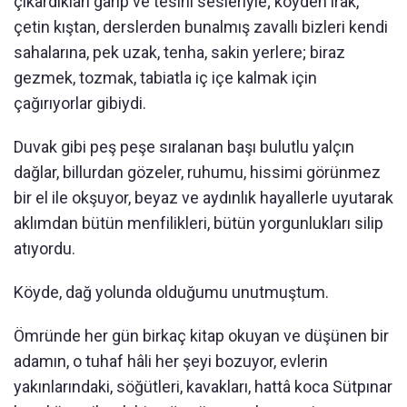
çıkardıkları garip ve tesirli sesleriyle; köyden ırak,
çetin kıştan, derslerden bunalmış zavallı bizleri kendi
sahalarına, pek uzak, tenha, sakin yerlere; biraz
gezmek, tozmak, tabiatla iç içe kalmak için
çağırıyorlar gibiydi.
Duvak gibi peş peşe sıralanan başı bulutlu yalçın
dağlar, billurdan gözeler, ruhumu, hissimi görünmez
bir el ile okşuyor, beyaz ve aydınlık hayallerle uyutarak
aklımdan bütün menfilikleri, bütün yorgunlukları silip
atıyordu.
Köyde, dağ yolunda olduğumu unutmuştum.
Ömründe her gün birkaç kitap okuyan ve düşünen bir
adamın, o tuhaf hâli her şeyi bozuyor, evlerin
yakınlarındaki, söğütleri, kavakları, hattâ koca Sütpınar