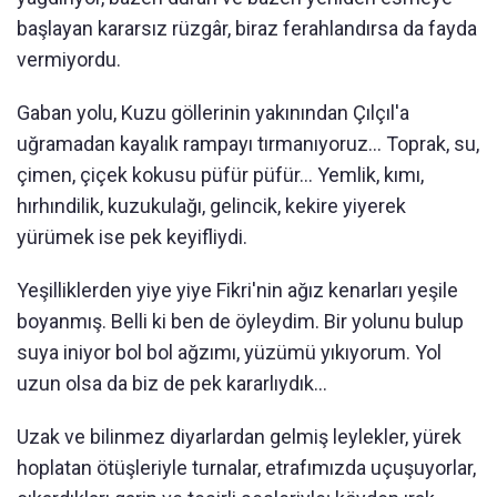
başlayan kararsız rüzgâr, biraz ferahlandırsa da fayda
vermiyordu.
Gaban yolu, Kuzu göllerinin yakınından Çılçıl'a
uğramadan kayalık rampayı tırmanıyoruz... Toprak, su,
çimen, çiçek kokusu püfür püfür... Yemlik, kımı,
hırhındilik, kuzukulağı, gelincik, kekire yiyerek
yürümek ise pek keyifliydi.
Yeşilliklerden yiye yiye Fikri'nin ağız kenarları yeşile
boyanmış. Belli ki ben de öyleydim. Bir yolunu bulup
suya iniyor bol bol ağzımı, yüzümü yıkıyorum. Yol
uzun olsa da biz de pek kararlıydık...
Uzak ve bilinmez diyarlardan gelmiş leylekler, yürek
hoplatan ötüşleriyle turnalar, etrafımızda uçuşuyorlar,