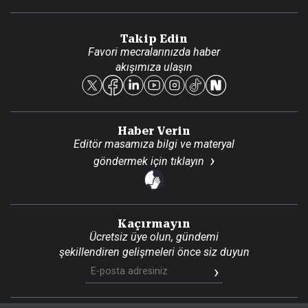
Video Galeri
Gazete Aboneliği
Danışma Telefonları
Takip Edin
Favori mecralarınızda haber
Yasal
akışımıza ulaşın
Reklam Ver
Haber Verin
Editör masamıza bilgi ve materyal
göndermek için
tıklayın
Kaçırmayın
Ücretsiz üye olun, gündemi
şekillendiren gelişmeleri önce siz duyun