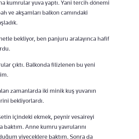
na kumrular yuva yaptı. Yani tercih dönemi
bah ve akşamları balkon camındaki
şladık.
netle bekliyor, ben panjuru aralayınca hafif
rdu.
lar çıktı. Balkonda filizlenen bu yeni
tim.
kalan zamanlarda iki minik kuş yuvanın
ini bekliyorlardı.
etin içindeki ekmek, peynir vesaireyi
a baktım. Anne kumru yavrularını
duğum yiyeceklere baktım. Sonra da