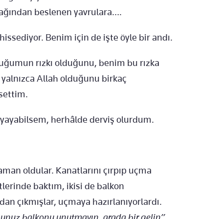
ağından beslenen yavrulara….
hissediyor. Benim için de işte öyle bir andı.
cuğumun rızkı olduğunu, benim bu rızka
n yalnızca Allah olduğunu birkaç
settim.
e yayabilsem, herhâlde derviş olurdum.
aman oldular. Kanatlarını çırpıp uçma
erinde baktım, ikisi de balkon
dan çıkmışlar, uçmaya hazırlanıyorlardı.
nuz balkonu unutmayın, arada bir gelin”