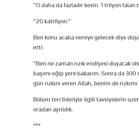
“O daha da fazladır kesin. 1 trilyon falan
“20 katrilyon.”
Ben konu acaba nereye gelecek diye dü
etti:
“Ben ne zaman rızık endişesi duyacak ol
başımı eğip yere bakarım. Sonra da 300 m
gün rızkını veren Allah, benim de rızkımı
Bölüm tercihleriyle ilgili tavsiyelerin üze
oradan ayrıldık.
***