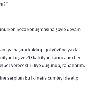
 mı?”
şünürken hoca konuşmasına şöyle devam
sam ya başımı kaldırıp gökyüzüne ya da
ilyar kuş ve 20 katrilyon karıncanın her
 elbet verecektir diye düşünüp, rahatlarım.”
rine serpilen bu iki nefis cümleyi de alıp