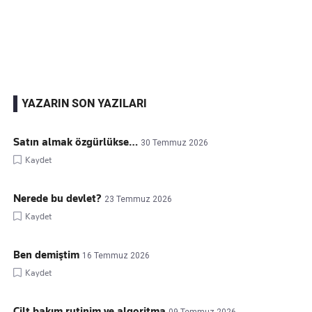
Kaçırmayın
Ücretsiz üye olun, gündemi
şekillendiren gelişmeleri önce siz duyun
YAZARIN SON YAZILARI
Satın almak özgürlükse…
30 Temmuz 2026
Kaydet
Nerede bu devlet?
23 Temmuz 2026
Kaydet
Ben demiştim
16 Temmuz 2026
Kaydet
Cilt bakım rutinim ve algoritma