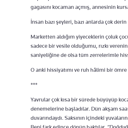
gagasını kocaman açmış, annesinin kurs
İnsan bazı şeyleri, bazı anlarda çok derin 
Marketten aldığım yiyeceklerin çoluk ço
sadece bir vesile olduğumu, rızkı vereni
saniyeliğine de olsa tüm zerrelerimle his
O anki hissiyatımı ve ruh hâlimi bir ömr
***
Yavrular çok kısa bir sürede büyüyüp koc
denemelerine başladılar. Dün akşam saatl
duvarındaydı. Saksının içindeki yuvaların
Beni fark edince dönüp baktılar.
“Doğduğu