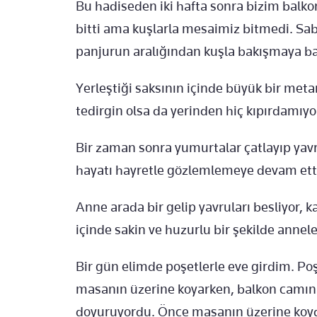
Bu hadiseden iki hafta sonra bizim balko
bitti ama kuşlarla mesaimiz bitmedi. Sa
panjurun aralığından kuşla bakışmaya ba
Yerleştiği saksının içinde büyük bir meta
tedirgin olsa da yerinden hiç kıpırdamıyo
Bir zaman sonra yumurtalar çatlayıp yavru
hayatı hayretle gözlemlemeye devam et
Anne arada bir gelip yavruları besliyor, 
içinde sakin ve huzurlu bir şekilde anneler
Bir gün elimde poşetlerle eve girdim. Poş
masanın üzerine koyarken, balkon camın
doyuruyordu. Önce masanın üzerine koy