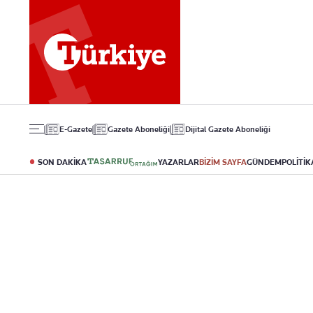
Gündem
Ekonomi
Spor
Politika
Borsa
Futbol
Eğitim
Altın
Puan Durumu
Döviz
Fikstür
Hisse Senedi
Şampiyonlar Ligi
Kripto Para
Avrupa Ligi
Emlak
Basketbol
E-Gazete
Gazete Aboneliği
Dijital Gazete Aboneliği
T-Otomobil
Turizm
SON DAKİKA
YAZARLAR
BİZİM SAYFA
GÜNDEM
POLİTİK
Yazarlar
Diğer Kategoriler
Kurumsal
Bugünün Yazarları
Magazin
Hakkımızda
Tüm Yazarlar
Teknoloji
İletişim
Resmî Ilanlar
Künye
Haberler
Gazete Aboneliği
Foto Haber
Danışma Telefonları
Video Galeri
Yasal
Reklam Ver