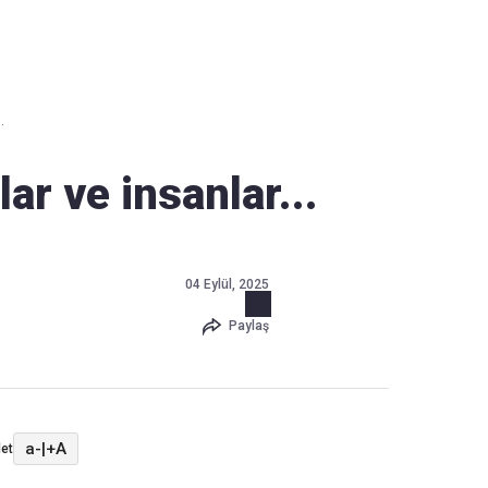
Haber Verin
Editör masamıza bilgi ve materyal
.
göndermek için
tıklayın
lar ve insanlar...
04 Eylül, 2025
Paylaş
a-
|
+A
et