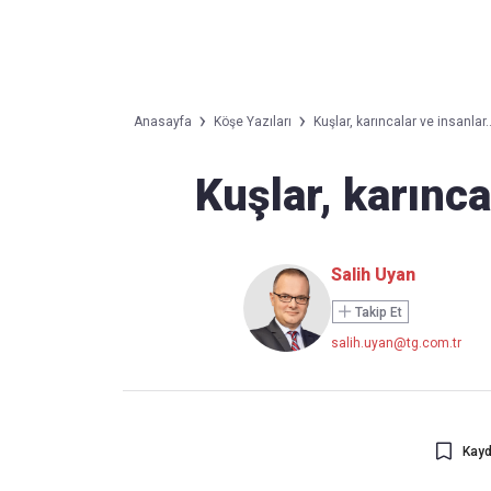
Takip Edin
Favori mecralarınızda haber
Anasayfa
Köşe Yazıları
Kuşlar, karıncalar ve insanlar..
akışımıza ulaşın
Kuşlar, karınca
Salih Uyan
Takip Et
salih.uyan@tg.com.tr
Kayd