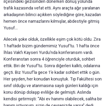
ilçesindeki gezisinden dönerken dönüş yolunda
trafik kazasında vefat etti. Aynı araçta ağır yaralanan
arkadaşının bilinci açıkken söylediğine göre, kazadan
hemen önce namazlarını kılmışlar, abdestiyle gitmiş
Yusuf...
Ailecek şoke olduk, özellikle eşim çok kötü oldu. Zira
1 haftadır bizim gündemimiz Yusuf’tu. 1 hafta önce
İhlas Vakfı Kayseri Yurdu’nda konferansım vardı.
Konferanstan sonra 4 öğrenciyle oturduk, sohbet
ettik. Biri de Yusuf’tu. Sonra diğerleri kalktı, odalarına
geçti. Biz Yusuf’la gece 1’e kadar sohbet ettik o gün.
Her şeyden, her konudan konuştuk. Tıp Fakültesi son
sınıf olduğu ve atanmasına sayılı günleri kaldığı için
konu dönüp dolaşıp evliliğe de gelmişti. Aslında
kendisi getirmişti: “Abi ev hanımı olabilecek, saliha bir
hanım istiyorum, sizin de çevrenizde varsa” dedi.