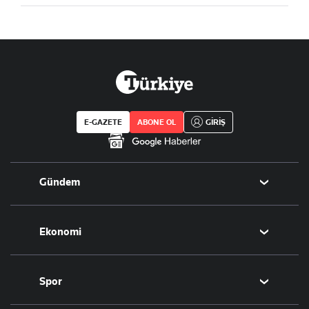
E-GAZETE
ABONE OL
GİRİŞ
Gündem
Politika
Ekonomi
Eğitim
Borsa
Spor
Altın