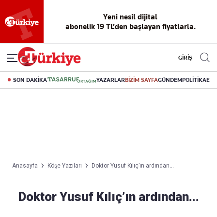
Yeni nesil dijital
abonelik 19 TL’den başlayan fiyatlarla.
GİRİŞ
SON DAKİKA
YAZARLAR
BİZİM SAYFA
GÜNDEM
POLİTİKA
EK
Anasayfa
Köşe Yazıları
Doktor Yusuf Kılıç’ın ardından...
Doktor Yusuf Kılıç’ın ardından...