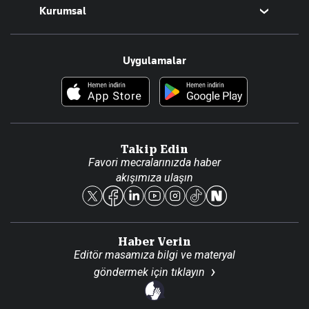
Kurumsal
Teknoloji
Resmî Ilanlar
Hakkımızda
Uygulamalar
Haberler
İletişim
Foto Haber
Künye
Video Galeri
Gazete Aboneliği
Danışma Telefonları
Takip Edin
Favori mecralarınızda haber
Yasal
akışımıza ulaşın
Reklam Ver
Haber Verin
Editör masamıza bilgi ve materyal
göndermek için
tıklayın