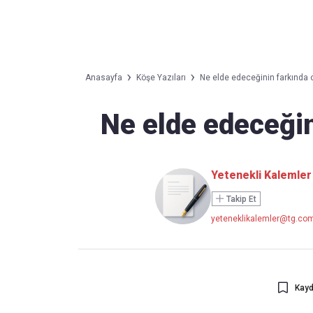
Takip Edin
Favori mecralarınızda haber akışımıza ulaşın
Anasayfa
Köşe Yazıları
Ne elde edeceğinin farkında
Ne elde edeceği
Yetenekli Kalemler
Takip Et
yeteneklikalemler@tg.com
Kayd