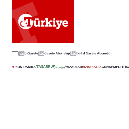
Gündem
Ekonomi
Spor
Politika
Borsa
Futbol
Eğitim
Altın
Puan Durumu
Döviz
Fikstür
Hisse Senedi
Şampiyonlar Ligi
Kripto Para
Avrupa Ligi
Emlak
Basketbol
E-Gazete
Gazete Aboneliği
Dijital Gazete Aboneliği
T-Otomobil
Turizm
SON DAKİKA
YAZARLAR
BİZİM SAYFA
GÜNDEM
POLİTİK
Yazarlar
Diğer Kategoriler
Kurumsal
Bugünün Yazarları
Magazin
Hakkımızda
Tüm Yazarlar
Teknoloji
İletişim
Resmî Ilanlar
Künye
Haberler
Gazete Aboneliği
Foto Haber
Danışma Telefonla
Video Galeri
Yasal
Reklam Ver