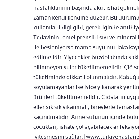
hastalıklarının başında akut ishal gelmekte
zaman kendi kendine düzelir. Bu durumda
kullanılabildiği gibi, gerektiğinde antibiyo
Tedavinin temel prensibi sıvı ve minera
ile besleniyorsa mama suyu mutlaka kayna
edilmelidir. Yiyecekler buzdolabında sak
bilinmeyen sular tüketilmemelidir. Çiğ s
tüketiminde dikkatli olunmalıdır. Kabuğu
soyulamayanlar ise iyice yıkanarak yenilm
ürünleri tüketilmemelidir. Gıdaların uyg
eller sık sık yıkanmalı, bireylerle temast
kaçınılmalıdır. Anne sütünün içinde bul
çocukları, ishale yol açabilecek enfeksi
iyileşmesini sağlar. [www.turkiyehastan