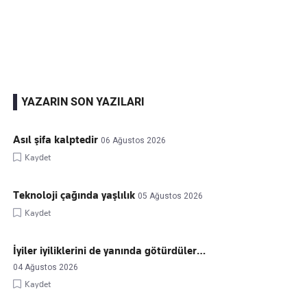
Kaçırmayın
Ücretsiz üye olun, gündemi şekillendiren gelişmeleri önce siz duyun
YAZARIN SON YAZILARI
Asıl şifa kalptedir
06 Ağustos 2026
Kaydet
Teknoloji çağında yaşlılık
05 Ağustos 2026
Kaydet
İyiler iyiliklerini de yanında götürdüler…
04 Ağustos 2026
Kaydet