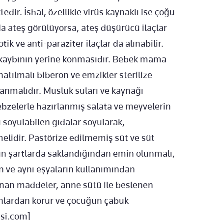
dir. İshal, özellikle virüs kaynaklı ise çoğu
 ateş görülüyorsa, ateş düşürücü ilaçlar
tik ve anti-paraziter ilaçlar da alınabilir.
l kaybının yerine konmasıdır. Bebek mama
tılmalı biberon ve emzikler sterilize
lanmalıdır. Musluk suları ve kaynağı
ebzelerle hazırlanmış salata ve meyvelerin
 soyulabilen gıdalar soyularak,
elidir. Pastörize edilmemiş süt ve süt
un şartlarda saklandığından emin olunmalı,
an ve aynı eşyaların kullanımından
unan maddeler, anne sütü ile beslenen
yonlardan korur ve çocuğun çabuk
esi.com]