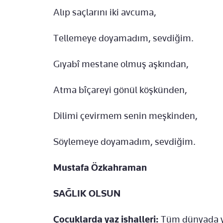
Alıp saçlarını iki avcuma,
Tellemeye doyamadım, sevdiğim.
Gıyabî mestane olmuş aşkından,
Atma bîçareyi gönül köşkünden,
Dilimi çevirmem senin meşkinden,
Söylemeye doyamadım, sevdiğim.
Mustafa Özkahraman
SAĞLIK OLSUN
Çocuklarda yaz ishalleri:
Tüm dünyada y