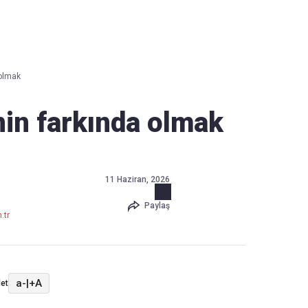
Haber Verin
Editör masamıza bilgi ve materyal göndermek için
tıklayın
 olmak
nin farkında olmak
11 Haziran, 2026
Paylaş
.tr
a-
|
+A
et