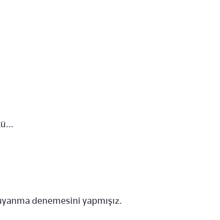
ü...
k uyanma denemesini yapmışız.