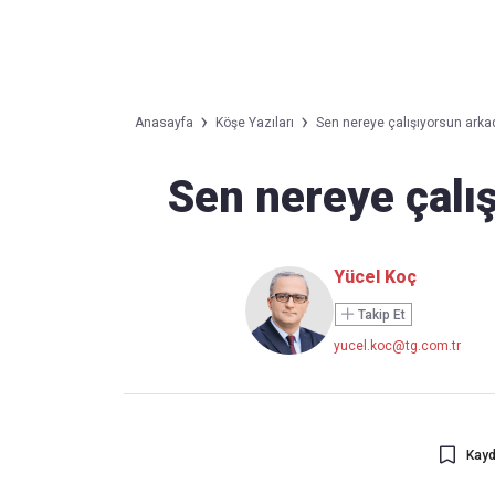
Takip Edin
Favori mecralarınızda haber akışımıza ulaşın
Anasayfa
Köşe Yazıları
Sen nereye çalışıyorsun arka
Sen nereye çalı
Yücel Koç
Takip Et
yucel.koc@tg.com.tr
Kayd