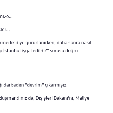
mize...
er...
medik diye gururlanırken, daha sonra nasıl
p İstanbul işgal edildi?" sorusu doğru
ı darbeden "devrim" çıkarmışız.
şmandınız da; Dışişleri Bakanı'nı, Maliye