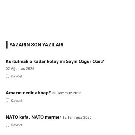
Kaçırmayın
Ücretsiz üye olun, gündemi şekillendiren gelişmeleri önce siz duyun
YAZARIN SON YAZILARI
Kurtulmak o kadar kolay mı Sayın Özgür Özel?
02 Ağustos 2026
Kaydet
Amacın nedir ahbap?
30 Temmuz 2026
Kaydet
NATO kafa, NATO mermer
12 Temmuz 2026
Kaydet