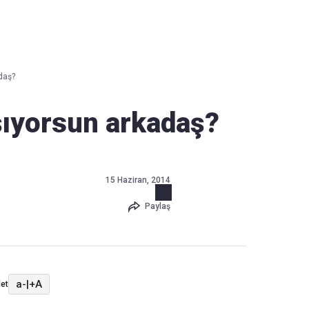
Haber Verin
Editör masamıza bilgi ve materyal göndermek için
tıklayın
daş?
şıyorsun arkadaş?
15 Haziran, 2014
Paylaş
a-
|
+A
et