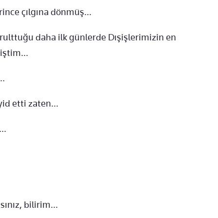
irince çılgına dönmüş...
ğrulttuğu daha ilk günlerde Dışişlerimizin en
ştim...
..
d etti zaten...
..
ınız, bilirim...