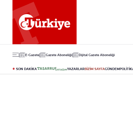
Gündem
Ekonomi
Spor
Politika
Borsa
Futbol
Eğitim
Altın
Puan Durumu
Döviz
Fikstür
Hisse Senedi
Şampiyonlar Ligi
Kripto Para
Avrupa Ligi
Emlak
Basketbol
E-Gazete
Gazete Aboneliği
Dijital Gazete Aboneliği
T-Otomobil
Turizm
SON DAKİKA
YAZARLAR
BİZİM SAYFA
GÜNDEM
POLİTİK
Yazarlar
Diğer Kategoriler
Kurumsal
Bugünün Yazarları
Magazin
Hakkımızda
Tüm Yazarlar
Teknoloji
İletişim
Resmî Ilanlar
Künye
Haberler
Gazete Aboneliği
Foto Haber
Danışma Telefonla
Video Galeri
Yasal
Reklam Ver