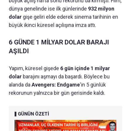
büyük açılış hafta sonu rekorunu da kırmıştı. Film,
dünya genelinde ise ilk günlerinde
932 milyon
dolar
gişe geliri elde ederek sinema tarihinin en
büyük ikinci küresel açılışına imza attı.
6 GÜNDE 1 MİLYAR DOLAR BARAJI
AŞILDI
Yapım, küresel gişede
6 gün içinde 1 milyar
dolar
barajını aşmayı da başardı. Böylece bu
alanda da
Avengers: Endgame
'in 5 günlük
rekorunun yalnızca bir gün gerisinde kaldı.
GÜNÜN ÖZETİ