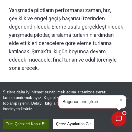
Yarışmada pilotların performansı zaman, hız,
çeviklik ve engel geçiş başarısı üzerinden
değerlendirilecek. Eleme usulü gerçekleştirilecek
yarışmada pilotlar, sıralama turlarının ardından
elde ettikleri derecelere göre eleme turlarına
katılacak. Şırnak’ta iki gün boyunca devam
edecek mücadele, final turları ve ödül töreniyle
sona erecek.
YARIŞ DRONLARINDA TEKNİK
Sizlere daha iyi hizmet sunabilmek adına sitemizde
çerez
YETERLİLİK VE GÜVENLİK ŞARTI
×
Bugünün öne çıkan manşetleri
konumlandırmaktayız. Kişisel verileriniz, KVKK ve GDPR kapsamında
ve gelişmeleri neler?
|
toplanıp işlenir. Detaylı bilgi almak için
Aydınlatma Metnimizi
📰
Son 30 güne ait haberleri, spor gelişmelerini veya yazar yazılarını sorgulayabilirsiniz.
inceleyebilirsiniz.
TEKNOFEST Drone Şampiyonası’nda kullanılacak
dronların 180 ila 250 milimetre çapında olması ve
Tüm Çerezleri Kabul Et
Çerez Ayarlarına Git
maksimum 6S (22.2V) batarya voltajında