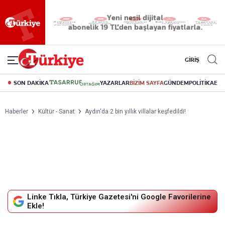
Reklamsız
56 yıllık
Akıllı haber
Eski gazeteleri
Yazarlarla
okuma
dijital arşiv
asistanı
indirme
canlı soru
deneyimi
cevap
GİRİŞ
SON DAKİKA
YAZARLAR
BİZİM SAYFA
GÜNDEM
POLİTİKA
EK
Haberler
Kültür - Sanat
Aydın'da 2 bin yıllık villalar keşfedildi!
Linke Tıkla, Türkiye Gazetesi'ni Google Favorilerine
Ekle!