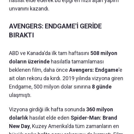
hasılat elde ederek bu eşiği en hızlı aşan yapım
unvanını kazandı.
AVENGERS: ENDGAME'İ GERİDE
BIRAKTI
ABD ve Kanada'da ilk tam haftasını
508 milyon
doların üzerinde
hasılatla tamamlaması
beklenen film, daha önce
Avengers: Endgame
'e
ait olan rekoru da kırdı. 2019 yılında vizyona giren
Endgame, 500 milyon dolar sınırına
8 günde
ulaşmıştı.
Vizyona girdiği ilk hafta sonunda
360 milyon
dolarlık
hasılat elde eden
Spider-Man: Brand
New Day
, Kuzey Amerika'da tüm zamanların en