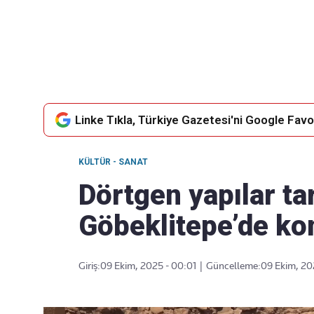
Takip Edin
Favori mecralarınızda haber
akışımıza ulaşın
Linke Tıkla, Türkiye Gazetesi'ni Google Favor
KÜLTÜR - SANAT
Dörtgen yapılar tar
Göbeklitepe’de ko
Giriş:
09 Ekim, 2025 - 00:01
|
Güncelleme:
09 Ekim, 20