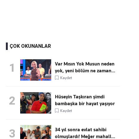
Kaçırmayın
Ücretsiz üye olun, gündemi
şekillendiren gelişmeleri önce siz duyun
ÇOK OKUNANLAR
Var Mısın Yok Musun neden
1
yok, yeni bölüm ne zaman...
Kaydet
Hüseyin Taşkıran şimdi
2
bambaşka bir hayat yaşıyor
Kaydet
34 yıl sonra evlat sahibi
3
olmuşlardı! Meğer mahall...