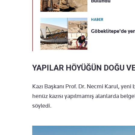
bulundu
HABER
Göbeklitepe'de ye
YAPILAR HÖYÜĞÜN DOĞU V
Kazı Başkanı Prof. Dr. Necmi Karul, yeni
henüz kazısı yapılmamış alanlarda belgel
söyledi.