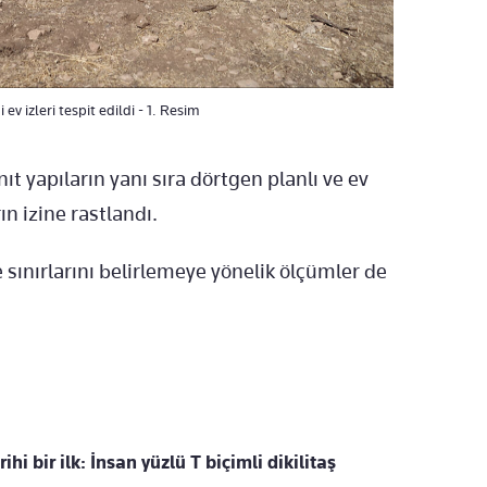
ev izleri tespit edildi - 1. Resim
ıt yapıların yanı sıra dörtgen planlı ve ev
ın izine rastlandı.
ınırlarını belirlemeye yönelik ölçümler de
hi bir ilk: İnsan yüzlü T biçimli dikilitaş