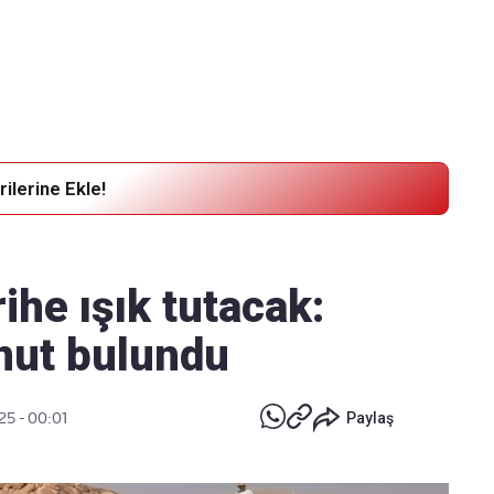
Haber Verin
Editör masamıza bilgi ve materyal
göndermek için
tıklayın
ilerine Ekle!
ihe ışık tutacak:
nut bulundu
25 - 00:01
Paylaş