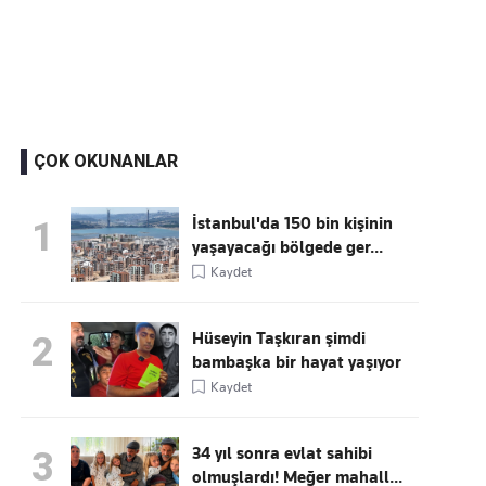
Kaçırmayın
Ücretsiz üye olun, gündemi
şekillendiren gelişmeleri önce siz duyun
ÇOK OKUNANLAR
İstanbul'da 150 bin kişinin
1
yaşayacağı bölgede ger...
Kaydet
Hüseyin Taşkıran şimdi
2
bambaşka bir hayat yaşıyor
Kaydet
34 yıl sonra evlat sahibi
3
olmuşlardı! Meğer mahall...