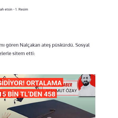
lah etsin - 1. Resim
şımı gören Nalçakan ateş püskürdü. Sosyal
erle sitem etti: