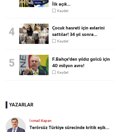
İlk açık...
Kaydet
Çocuk hasreti için evlerini
4
sattılar! 34 yıl sonra...
Kaydet
F.Bahçe'den yıldız golcü için
5
40 milyon avro!
Kaydet
YAZARLAR
İsmail Kapan
Terörsüz Türkiye sürecinde kritik eşik…