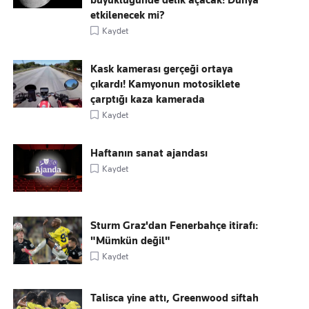
büyüklüğünde delik açacak! Dünya
etkilenecek mi?
Kaydet
Kask kamerası gerçeği ortaya
çıkardı! Kamyonun motosiklete
çarptığı kaza kamerada
Kaydet
Haftanın sanat ajandası
Kaydet
Sturm Graz'dan Fenerbahçe itirafı:
"Mümkün değil"
Kaydet
Talisca yine attı, Greenwood siftah