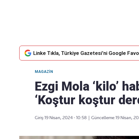
Takip Edin
Favori mecralarınızda haber
akışımıza ulaşın
Linke Tıkla, Türkiye Gazetesi'ni Google Favor
MAGAZIN
Ezgi Mola ‘kilo’ ha
‘Koştur koştur de
Giriş:
19 Nisan, 2024 - 10:58
|
Güncelleme:
19 Nisan, 20