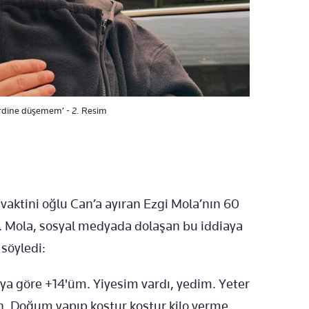
derdine düşemem’ - 2. Resim
vaktini oğlu Can’a ayıran Ezgi Mola’nın 60
ü. Mola, sosyal medyada dolaşan bu iddiaya
 söyledi:
ıya göre +14'üm. Yiyesim vardı, yedim. Yeter
an. Doğum yapıp koştur koştur kilo verme