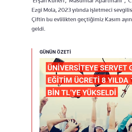
‘Erşan Kuneri’, ‘Masumlar Apartmanı’ , ‘Ca
Ezgi Mola, 2023 yılında işletmeci sevgilis
Çiftin bu evlilikten geçtiğimiz Kasım ayın
geldi.
GÜNÜN ÖZETİ