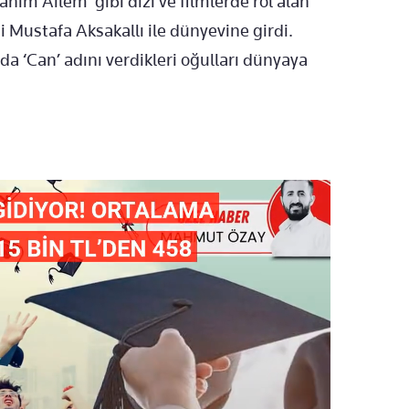
nım Ailem’ gibi dizi ve filmlerde rol alan
i Mustafa Aksakallı ile dünyevine girdi.
da ‘Can’ adını verdikleri oğulları dünyaya