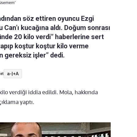
 düsemem’
 adından söz ettiren oyuncu Ezgi
u Can’ı kucağına aldı. Doğum sonrası
nde 20 kilo verdi” haberlerine sert
apıp koştur koştur kilo verme
gereksiz işler” dedi.
a-
|
+A
et
lo verdiği iddia edildi. Mola, hakkında
çıklama yaptı.