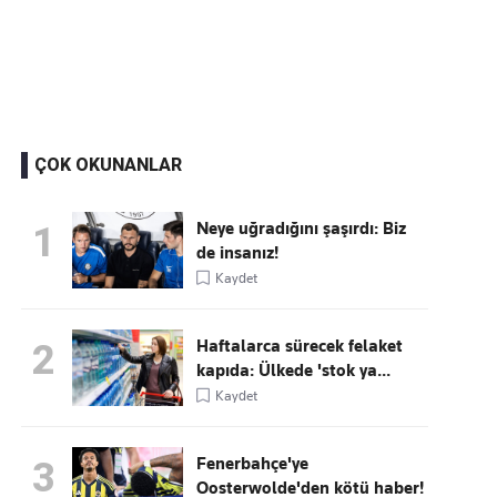
Kaçırmayın
Ücretsiz üye olun, gündemi
şekillendiren gelişmeleri önce siz duyun
ÇOK OKUNANLAR
Neye uğradığını şaşırdı: Biz
1
de insanız!
Kaydet
Haftalarca sürecek felaket
2
kapıda: Ülkede 'stok ya...
Kaydet
Fenerbahçe'ye
3
Oosterwolde'den kötü haber!