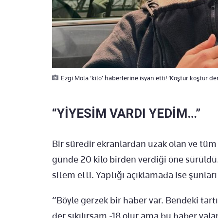
Ezgi Mola ‘kilo’ haberlerine isyan etti! ‘Koştur koştur 
“YİYESİM VARDI YEDİM…”
Bir süredir ekranlardan uzak olan ve tüm 
günde 20 kilo birden verdiği öne sürüld
sitem etti. Yaptığı açıklamada ise şunları
“Böyle gerzek bir haber var. Bendeki tart
der sıkılırsam -18 olur ama bu haber yal