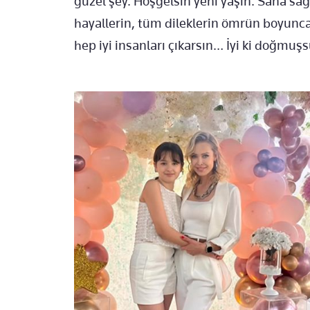
güzel şey. Hoşgelsin yeni yaşın. Sana sağ
hayallerin, tüm dileklerin ömrün boyun
hep iyi insanları çıkarsın… İyi ki doğmuşsu