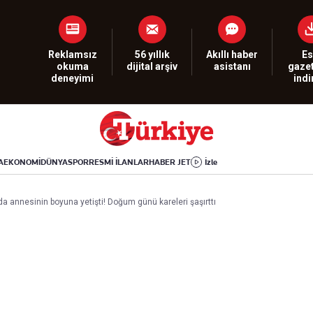
Dünya
Yaşam
Kültür-Sanat
Orta Doğu
Sağlık
Sinema
Avrupa
Hava Durumu
Arkeoloji
Reklamsız
56 yıllık
Akıllı haber
Es
okuma
dijital arşiv
asistanı
gazet
Amerika
Yemek
Kitap
deneyimi
ind
Afrika
Seyahat
Tarih
İsrail-Gazze
Aktüel
A
EKONOMİ
DÜNYA
SPOR
RESMİ İLANLAR
HABER JET
İzle
Uygulamalar
Ada annesinin boyuna yetişti! Doğum günü kareleri şaşırttı