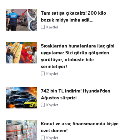
Tam satışa çıkacaktı! 200 kilo
bozuk midye imha edil...
Kaydet
Sıcaklardan bunalanlara ilaç gibi
uygulama: Sizi görüp gölgeden
yürütüyor, otobüste bile
serinletiyor!
Kaydet
742 bin TL indirim! Hyundai'den
Ağustos sürprizi
Kaydet
Konut ve araç finansmanında kişiye
özel dönem!
Kaydet