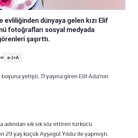
le evliliğinden dünyaya gelen kızı Elif
ünü fotoğrafları sosyal medyada
görenleri şaşırttı.
a-
|
+A
et
 boyuna yetişti. 11 yaşına giren Elif Ada’nın
a adından sık sık söz ettiren türkücü
en 29 yaş küçük Ayşegül Yıldız ile yapmıştı.