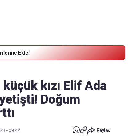
Haber Verin
Editör masamıza bilgi ve materyal
göndermek için
tıklayın
ilerine Ekle!
 küçük kızı Elif Ada
yetişti! Doğum
ttı
024 - 09:42
Paylaş