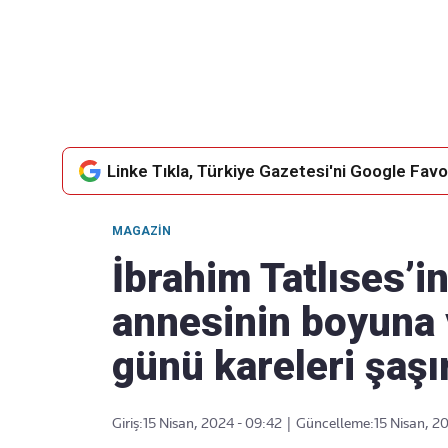
Takip Edin
Favori mecralarınızda haber
akışımıza ulaşın
Linke Tıkla, Türkiye Gazetesi'ni Google Favor
MAGAZIN
İbrahim Tatlıses’in
annesinin boyuna 
günü kareleri şaşır
Giriş:
15 Nisan, 2024 - 09:42
|
Güncelleme:
15 Nisan, 2