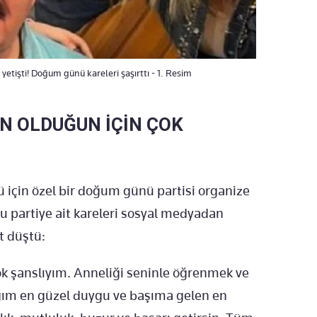
yetişti! Doğum günü kareleri şaşırttı - 1. Resim
N OLDUĞUN İÇİN ÇOK
 için özel bir doğum günü partisi organize
u partiye ait kareleri sosyal medyadan
t düştü:
k şanslıyım. Anneliği seninle öğrenmek ve
ğım en güzel duygu ve başıma gelen en