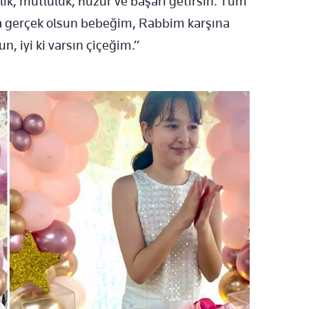
lık, mutluluk, huzur ve başarı getirsin. Tüm
ca gerçek olsun bebeğim, Rabbim karşına
n, iyi ki varsın çiçeğim.”