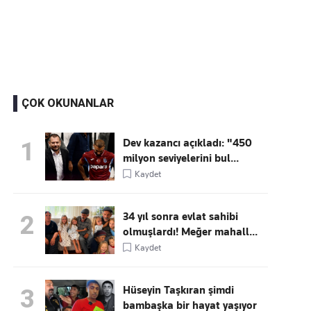
Kaçırmayın
Ücretsiz üye olun, gündemi
şekillendiren gelişmeleri önce siz duyun
ÇOK OKUNANLAR
Dev kazancı açıkladı: "450
1
milyon seviyelerini bul...
Kaydet
34 yıl sonra evlat sahibi
2
olmuşlardı! Meğer mahall...
Kaydet
Hüseyin Taşkıran şimdi
3
bambaşka bir hayat yaşıyor