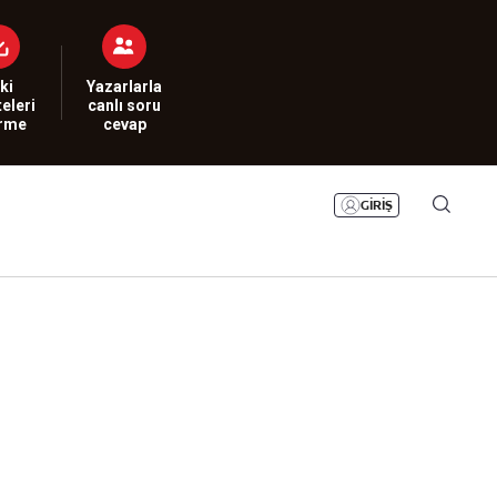
Bizim Sayfa
Namaz Vakitleri
Sesli Yayınlar
ki
Yazarlarla
eleri
canlı soru
irme
cevap
GİRİŞ