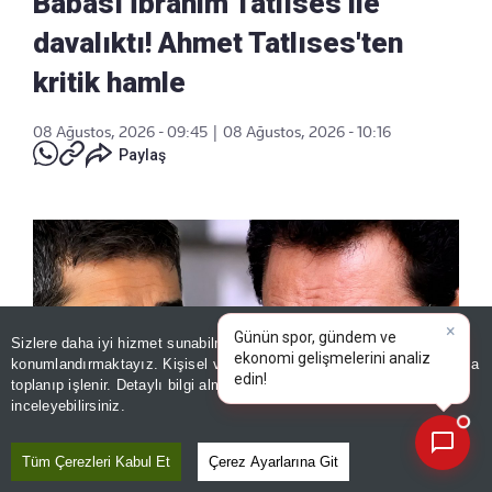
Babası İbrahim Tatlıses ile
davalıktı! Ahmet Tatlıses'ten
kritik hamle
08 Ağustos, 2026 - 09:45
|
08 Ağustos, 2026 - 10:16
Paylaş
×
Günün spor, gündem ve
Sizlere daha iyi hizmet sunabilmek adına sitemizde
çerez
ekonomi gelişmelerini analiz
konumlandırmaktayız. Kişisel verileriniz, KVKK ve GDPR kapsamında
edin!
toplanıp işlenir. Detaylı bilgi almak için
Aydınlatma Metnimizi
📰
Son 30 güne ait haberleri, spor gelişmelerini veya yazar yazılarını sorgulayabilirsiniz.
inceleyebilirsiniz.
Tüm Çerezleri Kabul Et
Çerez Ayarlarına Git