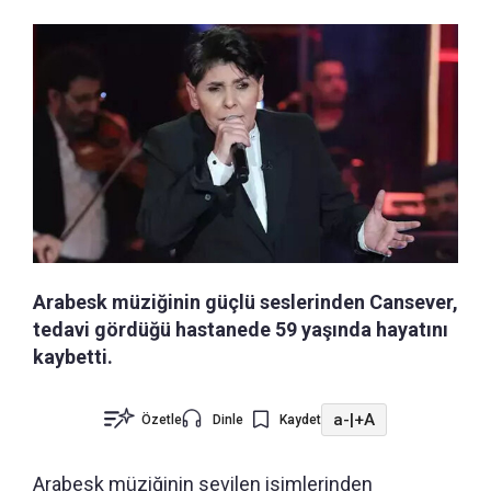
Arabesk müziğinin güçlü seslerinden Cansever,
tedavi gördüğü hastanede 59 yaşında hayatını
kaybetti.
a-
|
+A
Özetle
Dinle
Kaydet
Arabesk müziğinin sevilen isimlerinden