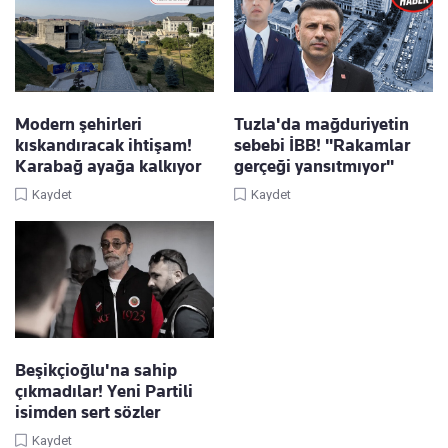
Modern şehirleri
Tuzla'da mağduriyetin
kıskandıracak ihtişam!
sebebi İBB! "Rakamlar
Karabağ ayağa kalkıyor
gerçeği yansıtmıyor"
Kaydet
Kaydet
Beşikçioğlu'na sahip
çıkmadılar! Yeni Partili
isimden sert sözler
Kaydet