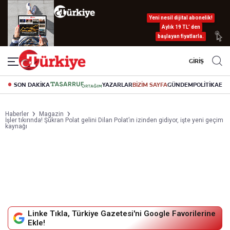
Yeni nesil dijital abonelik!
Aylık 19 TL’ den
başlayan fiyatlarla.
GİRİŞ
SON DAKİKA
YAZARLAR
BİZİM SAYFA
GÜNDEM
POLİTİKA
EK
Haberler
Magazin
İşler tıkırında! Şükran Polat gelini Dilan Polat’ın izinden gidiyor, işte yeni geçim
kaynağı
Linke Tıkla, Türkiye Gazetesi'ni Google Favorilerine
Ekle!