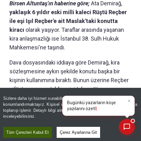
Birsen Altuntaş'ın haberine göre;
Ata Demirağ,
yaklaşık 6 yıldır eski milli kaleci Rüştü Reçber
ile eşi Işıl Reçber'e ait Maslak'taki konutta
kiracı
olarak yaşıyor. Taraflar arasında yaşanan
kira anlaşmazlığı ise İstanbul 38. Sulh Hukuk
Mahkemesi'ne taşındı.
Dava dosyasındaki iddiaya göre Demirağ, kira
sözleşmesine aykırı şekilde konutu başka bir
kişinin kullanımına bıraktı. Bunun üzerine Reçber
çifti, taşınmazın tahliyesini talep etti.
Sizlere daha iyi hizmet sunabilmek adına sitemizde
çerez
×
Bugünkü yazarların köşe
konumlandırmaktayız. Kişisel verileriniz, KVKK ve GDPR kapsamında
yazılarını özetleyin!
toplanıp işlenir. Detaylı bilgi almak için
Aydınlatma Metnimizi
📰
Son 30 güne ait haberleri, spor gelişmelerini veya yazar yazılarını sorgulayabilirsiniz.
inceleyebilirsiniz.
Tüm Çerezleri Kabul Et
Çerez Ayarlarına Git