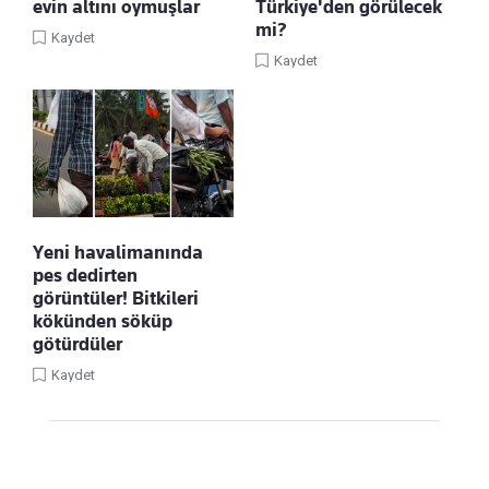
evin altını oymuşlar
Türkiye'den görülecek
mi?
Kaydet
Kaydet
Yeni havalimanında
pes dedirten
görüntüler! Bitkileri
kökünden söküp
götürdüler
Kaydet