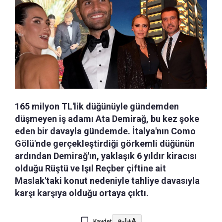
165 milyon TL'lik düğünüyle gündemden
düşmeyen iş adamı Ata Demirağ, bu kez şoke
eden bir davayla gündemde. İtalya'nın Como
Gölü'nde gerçekleştirdiği görkemli düğünün
ardından Demirağ'ın, yaklaşık 6 yıldır kiracısı
olduğu Rüştü ve Işıl Reçber çiftine ait
Maslak'taki konut nedeniyle tahliye davasıyla
karşı karşıya olduğu ortaya çıktı.
a-
|
+A
Kaydet