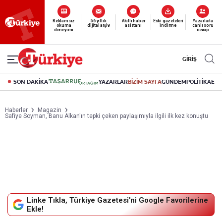
Reklamsız
56 yıllık
Akıllı haber
Eski gazeteleri
Yazarlarla
okuma
dijital arşiv
asistanı
indirme
canlı soru
deneyimi
cevap
GİRİŞ
SON DAKİKA
YAZARLAR
BİZİM SAYFA
GÜNDEM
POLİTİKA
EK
Haberler
Magazin
Safiye Soyman, Banu Alkan'ın tepki çeken paylaşımıyla ilgili ilk kez konuştu
Linke Tıkla, Türkiye Gazetesi'ni Google Favorilerine
Ekle!