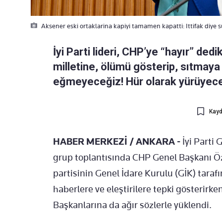
Aksener eski ortaklarina kapiyi tamamen kapatti: Ittifak diye s
İyi Parti lideri, CHP’ye “hayır” dedik
milletine, ölümü gösterip, sıtmaya
eğmeyeceğiz! Hür olarak yürüyeceğ
Kayd
HABER MERKEZİ / ANKARA -
İyi Parti
grup toplantısında CHP Genel Başkanı Özgü
partisinin Genel İdare Kurulu (GİK) tara
haberlere ve eleştirilere tepki gösterirk
Başkanlarına da ağır sözlerle yüklendi.