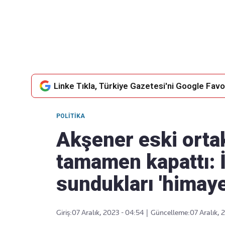
Takip Edin
Favori mecralarınızda haber akışımıza ulaşın
Linke Tıkla, Türkiye Gazetesi'ni Google Favor
POLITIKA
Akşener eski ortak
tamamen kapattı: İ
sundukları 'himaye
Giriş:
07 Aralık, 2023 - 04:54
|
Güncelleme:
07 Aralık, 