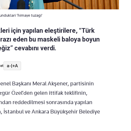
unduklari 'himaye tuzagi'
leri için yapılan eleştirilere, “Türk
 razı eden bu maskeli baloya boyun
iz” cevabını verdi.
a-
|
+A
et
 Genel Başkanı Meral Akşener, partisinin
r Özel’den gelen ittifak teklifinin,
fından reddedilmesi sonrasında yapılan
en, İstanbul ve Ankara Büyükşehir Belediye