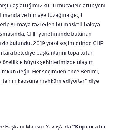
karşı başlattığımız kutlu mücadele artık yeni
eri manda ve himaye tuzağına geçit
erip sıtmaya razı eden bu maskeli baloya
uşmasında, CHP yönetiminde bulunan
ilerde bulundu. 2019 yerel seçimlerinde CHP
e Ankara belediye başkanlarını topa tutan
özellikle büyük şehirlerimizde ulaşım
mkün değil. Her seçimden önce Berlin’i,
karta’nın kaosuna mahkûm ediyorlar” diye
diye Başkanı Mansur Yavaş’a da
“Kopunca bir