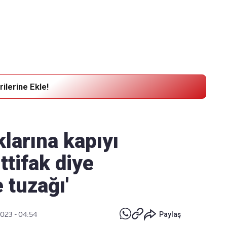
Haber Verin
Editör masamıza bilgi ve materyal göndermek için
tıklayın
ilerine Ekle!
larına kapıyı
ttifak diye
 tuzağı'
2023 - 04:54
Paylaş