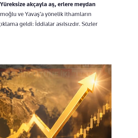
. Yüreksize akçayla aş, erlere meydan
moğlu ve Yavaş’a yönelik ithamların
klama geldi: İddialar asılsızdır. Sözler