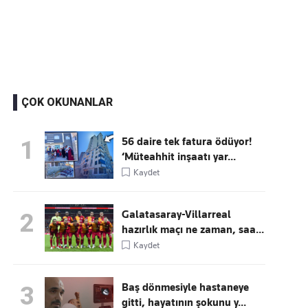
Kaçırmayın
Ücretsiz üye olun, gündemi şekillendiren gelişmeleri önce siz duyun
ÇOK OKUNANLAR
56 daire tek fatura ödüyor!
1
‘Müteahhit inşaatı yar...
Kaydet
Galatasaray-Villarreal
2
hazırlık maçı ne zaman, saa...
Kaydet
Baş dönmesiyle hastaneye
3
gitti, hayatının şokunu y...