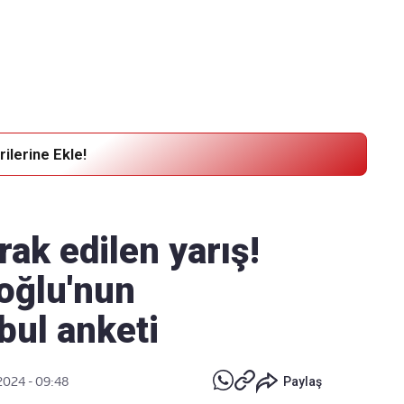
Haber Verin
Editör masamıza bilgi ve materyal
göndermek için
tıklayın
ilerine Ekle!
ak edilen yarış!
oğlu'nun
bul anketi
2024 - 09:48
Paylaş