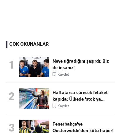
Kaçırmayın
Ücretsiz üye olun, gündemi
şekillendiren gelişmeleri önce siz duyun
ÇOK OKUNANLAR
Neye uğradığını şaşırdı: Biz
1
de insanız!
Kaydet
Haftalarca sürecek felaket
2
kapıda: Ülkede 'stok ya...
Kaydet
Fenerbahçe'ye
3
Oosterwolde'den kötü haber!