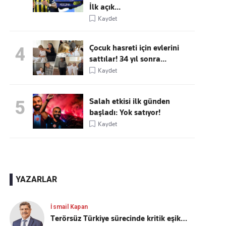
İlk açık...
Kaydet
Çocuk hasreti için evlerini
4
sattılar! 34 yıl sonra...
Kaydet
Salah etkisi ilk günden
5
başladı: Yok satıyor!
Kaydet
YAZARLAR
İsmail Kapan
Terörsüz Türkiye sürecinde kritik eşik…