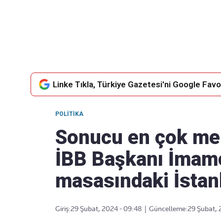
Takip Edin
Favori mecralarınızda haber
akışımıza ulaşın
Linke Tıkla, Türkiye Gazetesi'ni Google Favor
POLITIKA
Sonucu en çok mer
İBB Başkanı İmam
masasındaki İstan
Giriş:
29 Şubat, 2024 - 09:48
|
Güncelleme:
29 Şubat, 