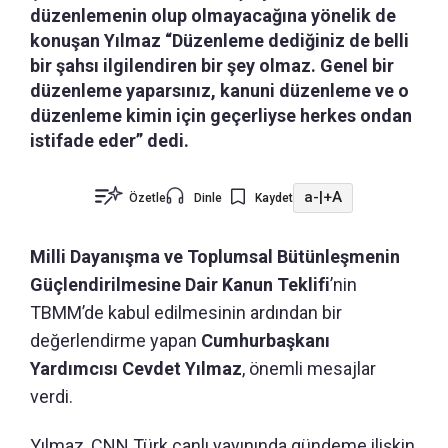
düzenlemenin olup olmayacağına yönelik de
konuşan Yılmaz “Düzenleme dediğiniz de belli
bir şahsı ilgilendiren bir şey olmaz. Genel bir
düzenleme yaparsınız, kanuni düzenleme ve o
düzenleme kimin için geçerliyse herkes ondan
istifade eder” dedi.
a-
|
+A
Özetle
Dinle
Kaydet
Milli Dayanışma ve Toplumsal Bütünleşmenin
Güçlendirilmesine Dair Kanun Teklifi
’nin
TBMM’de kabul edilmesinin ardından bir
değerlendirme yapan
Cumhurbaşkanı
Yardımcısı Cevdet Yılmaz
, önemli mesajlar
verdi.
Yılmaz, CNN Türk canlı yayınında gündeme ilişkin