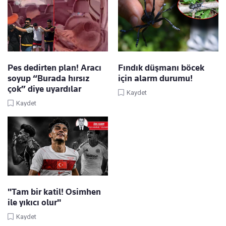
Pes dedirten plan! Aracı
Fındık düşmanı böcek
soyup “Burada hırsız
için alarm durumu!
çok” diye uyardılar
Kaydet
Kaydet
"Tam bir katil! Osimhen
ile yıkıcı olur"
Kaydet