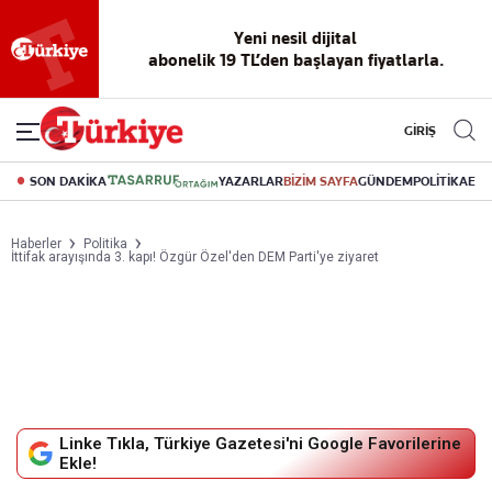
Yeni nesil dijital
abonelik 19 TL’den başlayan fiyatlarla.
GİRİŞ
SON DAKİKA
YAZARLAR
BİZİM SAYFA
GÜNDEM
POLİTİKA
EK
Haberler
Politika
İttifak arayışında 3. kapı! Özgür Özel'den DEM Parti'ye ziyaret
Linke Tıkla, Türkiye Gazetesi'ni Google Favorilerine
Ekle!