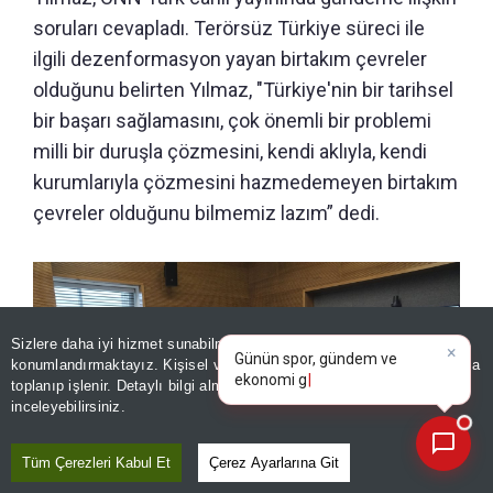
soruları cevapladı. Terörsüz Türkiye süreci ile
ilgili dezenformasyon yayan birtakım çevreler
olduğunu belirten Yılmaz, "Türkiye'nin bir tarihsel
bir başarı sağlamasını, çok önemli bir problemi
milli bir duruşla çözmesini, kendi aklıyla, kendi
kurumlarıyla çözmesini hazmedemeyen birtakım
çevreler olduğunu bilmemiz lazım” dedi.
×
Günün spor, gündem ve
Sizlere daha iyi hizmet sunabilmek adına sitemizde
çerez
ekonomi gelişmelerini analiz
konumlandırmaktayız. Kişisel verileriniz, KVKK ve GDPR kapsamında
edin!
|
toplanıp işlenir. Detaylı bilgi almak için
Aydınlatma Metnimizi
📰
Son 30 güne ait haberleri, spor gelişmelerini veya yazar yazılarını sorgulayabilirsiniz.
inceleyebilirsiniz.
Tüm Çerezleri Kabul Et
Çerez Ayarlarına Git