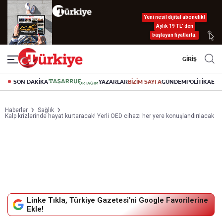
Yeni nesil dijital abonelik!
Aylık 19 TL’ den
başlayan fiyatlarla.
GİRİŞ
SON DAKİKA
YAZARLAR
BİZİM SAYFA
GÜNDEM
POLİTİKA
EK
Haberler
Sağlık
Kalp krizlerinde hayat kurtaracak! Yerli OED cihazı her yere konuşlandırılacak
Linke Tıkla, Türkiye Gazetesi'ni Google Favorilerine
Ekle!