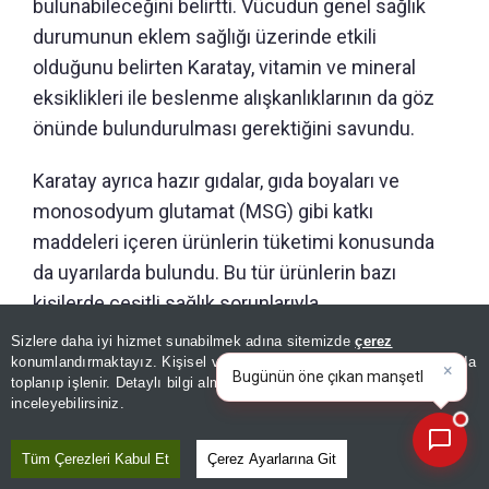
bulunabileceğini belirtti. Vücudun genel sağlık
durumunun eklem sağlığı üzerinde etkili
olduğunu belirten Karatay, vitamin ve mineral
eksiklikleri ile beslenme alışkanlıklarının da göz
önünde bulundurulması gerektiğini savundu.
Karatay ayrıca hazır gıdalar, gıda boyaları ve
monosodyum glutamat (MSG) gibi katkı
maddeleri içeren ürünlerin tüketimi konusunda
da uyarılarda bulundu. Bu tür ürünlerin bazı
kişilerde çeşitli sağlık sorunlarıyla
ilişkilendirilebileceğini belirten Karatay, doğal ve
Sizlere daha iyi hizmet sunabilmek adına sitemizde
çerez
×
Bugünün öne çıkan manşetleri
dengeli beslenmenin önemini vurguladı.
konumlandırmaktayız. Kişisel verileriniz, KVKK ve GDPR kapsamında
ve gelişmeleri neler?
toplanıp işlenir. Detaylı bilgi almak için
Aydınlatma Metnimizi
📰
Son 30 güne ait haberleri, spor gelişmelerini veya yazar yazılarını sorgulayabilirsiniz.
inceleyebilirsiniz.
Karatay, açıklamasının sonunda vücudu toprağa
benzeterek,
“Toprak sağlıklı olmadıkça
Tüm Çerezleri Kabul Et
Çerez Ayarlarına Git
ektiğimiz hiçbir tohum yeşermez”
ifadelerini