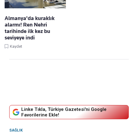
Almanya'da kuraklık
alarmı! Ren Nehri
tarihinde ilk kez bu
seviyeye indi
Kaydet
Linke Tıkla, Türkiye Gazetesi'ni Google
Favorilerine Ekle!
SAĞLIK