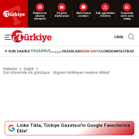
Reklamsız
56 yıllık
Akıllı haber
Eski gazeteleri
Yazarlarla
okuma
dijital arşiv
asistanı
indirme
canlı soru
deneyimi
cevap
GİRİŞ
SON DAKİKA
YAZARLAR
BİZİM SAYFA
GÜNDEM
POLİTİKA
EK
Haberler
Sağlık
Son dönemde sık görülüyor… Migreni tetikleyen nedene dikkat!
Linke Tıkla, Türkiye Gazetesi'ni Google Favorilerine
Ekle!