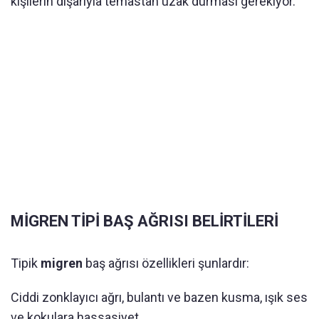
kişilerin dışarıyla temastan uzak durması gerekiyor.
MİGREN TİPİ BAŞ AĞRISI BELİRTİLERİ
Tipik
migren
baş ağrısı özellikleri şunlardır:
Ciddi zonklayıcı ağrı, bulantı ve bazen kusma, ışık ses
ve kokulara hassasiyet…