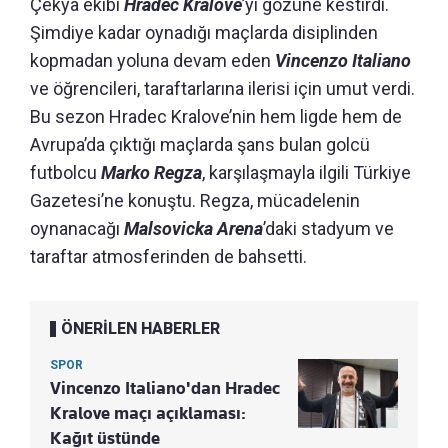
Çekya ekibi
Hradec Kralove
’yi gözüne kestirdi.
Şimdiye kadar oynadığı maçlarda disiplinden
kopmadan yoluna devam eden
Vincenzo Italiano
ve öğrencileri, taraftarlarına ilerisi için umut verdi.
Bu sezon Hradec Kralove’nin hem ligde hem de
Avrupa’da çıktığı maçlarda şans bulan golcü
futbolcu
Marko Regza
, karşılaşmayla ilgili Türkiye
Gazetesi’ne konuştu. Regza, mücadelenin
oynanacağı
Malsovicka Arena
’daki stadyum ve
taraftar atmosferinden de bahsetti.
ÖNERİLEN HABERLER
SPOR
Vincenzo Italiano'dan Hradec
Kralove maçı açıklaması:
Kağıt üstünde