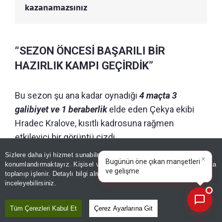
kazanamazsınız
“SEZON ÖNCESİ BAŞARILI BİR
HAZIRLIK KAMPI GEÇİRDİK”
Bu sezon şu ana kadar oynadığı
4 maçta 3
galibiyet ve 1 beraberlik
elde eden Çekya ekibi
Hradec Kralove, kısıtlı kadrosuna rağmen
etkileyici bir görüntü çizdi.
Sizlere daha iyi hizmet sunabilmek adına sitemizde
çerez
×
Teknik direktör
David Horejs
önderliğinde
Bugünün öne çıkan manşetleri
konumlandırmaktayız. Kişisel verileriniz, KVKK ve GDPR kapsamında
ve gelişmeleri neler?
|
gerçekleştirdikleri yeni sezon öncesi hazırlık
toplanıp işlenir. Detaylı bilgi almak için
Aydınlatma Metnimizi
📰
Son 30 güne ait haberleri, spor gelişmelerini veya yazar yazılarını sorgulayabilirsiniz.
inceleyebilirsiniz.
dönemine değinen Marko Regza, “
Evet,
Avusturya'da başarılı bir hazırlık kampı geçirdik
Tüm Çerezleri Kabul Et
Çerez Ayarlarına Git
ve gerçekten iyi bir süreç yaşadık. Bu aşamada