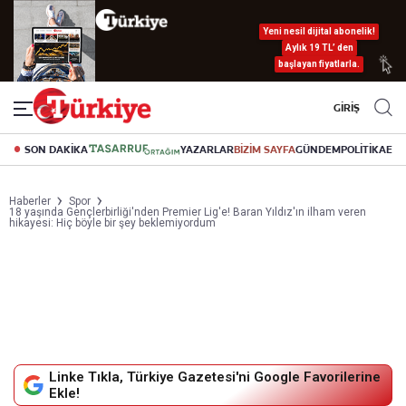
Yeni nesil dijital abonelik!
Aylık 19 TL’ den
başlayan fiyatlarla.
GİRİŞ
SON DAKİKA
YAZARLAR
BİZİM SAYFA
GÜNDEM
POLİTİKA
EK
Haberler
Spor
18 yaşında Gençlerbirliği'nden Premier Lig'e! Baran Yıldız'ın ilham veren
hikayesi: Hiç böyle bir şey beklemiyordum
Linke Tıkla, Türkiye Gazetesi'ni Google Favorilerine
Ekle!