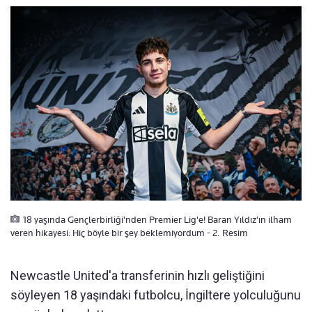
18 yaşında Gençlerbirliği'nden Premier Lig'e! Baran Yıldız'ın ilham
veren hikayesi: Hiç böyle bir şey beklemiyordum - 2. Resim
Newcastle United'a transferinin hızlı geliştiğini
söyleyen 18 yaşındaki futbolcu, İngiltere yolculuğunu