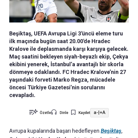
Beşiktaş, UEFA Avrupa Ligi 3'üncü eleme turu
ilk maçında bugün saat 20.00'de Hradec
Kralove ile deplasmanda karşı karşıya gelecek.
Maç saatini bekleyen siyah-beyazlı ekip, Çekya
ekibini yenerek, İstanbul’a avantajlı bir skorla
dönmeye odaklandı. FC Hradec Kralove’nin 27
yaşındaki forveti Marko Regza, mücadele
öncesi Türkiye Gazetesi’nin sorularını
cevapladı.
a-
|
+A
Özetle
Dinle
Kaydet
Avrupa kupalarında başarı hedefleyen
Beşiktaş
,