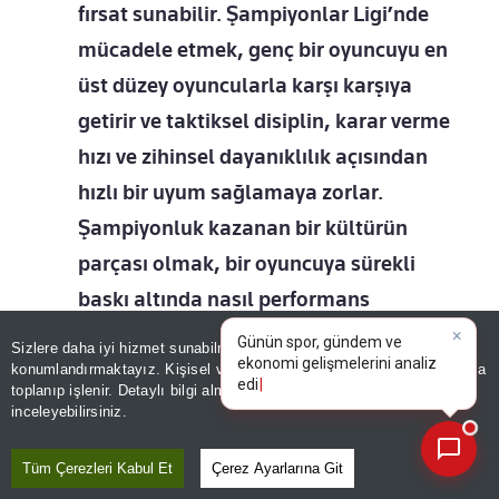
fırsat sunabilir. Şampiyonlar Ligi’nde
mücadele etmek, genç bir oyuncuyu en
üst düzey oyuncularla karşı karşıya
getirir ve taktiksel disiplin, karar verme
hızı ve zihinsel dayanıklılık açısından
hızlı bir uyum sağlamaya zorlar.
Şampiyonluk kazanan bir kültürün
parçası olmak, bir oyuncuya sürekli
baskı altında nasıl performans
göstereceğini öğretir ki bu da
×
Günün spor, gündem ve
Sizlere daha iyi hizmet sunabilmek adına sitemizde
çerez
ekonomi gelişmelerini analiz
uluslararası futbolun en üst seviyesine
konumlandırmaktayız. Kişisel verileriniz, KVKK ve GDPR kapsamında
edin!
toplanıp işlenir. Detaylı bilgi almak için
Aydınlatma Metnimizi
📰
ulaşmak için çok önemlidir.”
Son 30 güne ait haberleri, spor gelişmelerini veya yazar yazılarını sorgulayabilirsiniz.
inceleyebilirsiniz.
Tüm Çerezleri Kabul Et
Çerez Ayarlarına Git