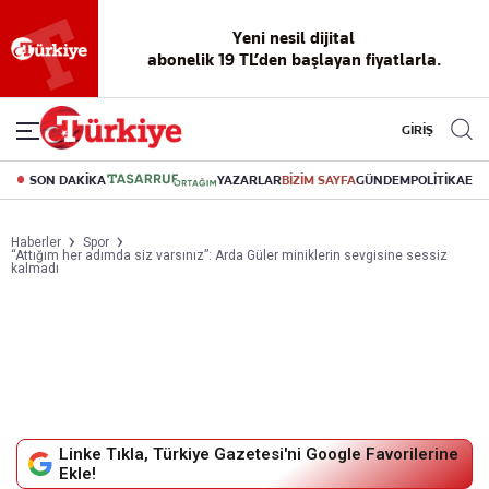
Yeni nesil dijital
abonelik 19 TL’den başlayan fiyatlarla.
GİRİŞ
SON DAKİKA
YAZARLAR
BİZİM SAYFA
GÜNDEM
POLİTİKA
EK
Haberler
Spor
“Attığım her adımda siz varsınız”: Arda Güler miniklerin sevgisine sessiz
kalmadı
Linke Tıkla, Türkiye Gazetesi'ni Google Favorilerine
Ekle!