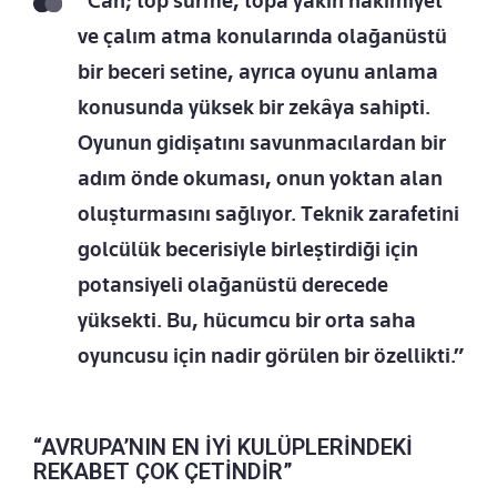
“Can; top sürme, topa yakın hakimiyet
ve çalım atma konularında olağanüstü
bir beceri setine, ayrıca oyunu anlama
konusunda yüksek bir zekâya sahipti.
Oyunun gidişatını savunmacılardan bir
adım önde okuması, onun yoktan alan
oluşturmasını sağlıyor. Teknik zarafetini
golcülük becerisiyle birleştirdiği için
potansiyeli olağanüstü derecede
yüksekti. Bu, hücumcu bir orta saha
oyuncusu için nadir görülen bir özellikti.”
“AVRUPA’NIN EN İYİ KULÜPLERİNDEKİ
REKABET ÇOK ÇETİNDİR”