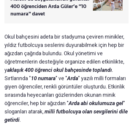
400 öğrenciden Arda Güler’e "10
numara" davet
Okul bahçesini adeta bir stadyuma çeviren minikler,
yıldız futbolcuya seslerini duyurabilmek için hep bir
ağızdan çağrıda bulundu. Okul yönetimi ve
öğretmenlerin desteğiyle organize edilen etkinlikte,
y
aklaşık 400 öğrenci okul bahçesinde toplandı
.
Sırtlarında "
10 numara
" ve "
Arda
" yazılı milli formaları
giyen öğrenciler, renkli görüntüler oluşturdu. Etkinlik
sırasında heyecanları gözlerinden okunan minik
öğrenciler, hep bir ağızdan "
Arda abi okulumuza gel
"
sloganları atarak,
milli futbolcuya olan sevgilerini dile
getirdi
.