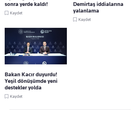
sonra yerde kaldı!
Demirtaş iddialarına
yalanlama
Kaydet
Kaydet
Bakan Kacır duyurdu!
Yeşil dönüşümde yeni
destekler yolda
Kaydet