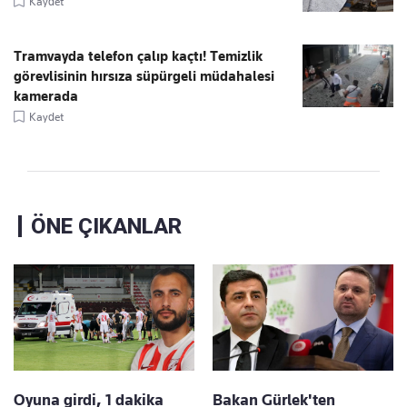
Kaydet
Tramvayda telefon çalıp kaçtı! Temizlik
görevlisinin hırsıza süpürgeli müdahalesi
kamerada
Kaydet
ÖNE ÇIKANLAR
Oyuna girdi, 1 dakika
Bakan Gürlek'ten