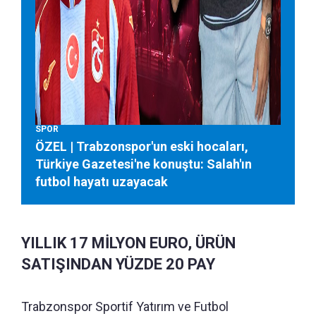
SPOR
ÖZEL | Trabzonspor'un eski hocaları,
Türkiye Gazetesi'ne konuştu: Salah'ın
futbol hayatı uzayacak
YILLIK 17 MİLYON EURO, ÜRÜN
SATIŞINDAN YÜZDE 20 PAY
Trabzonspor Sportif Yatırım ve Futbol