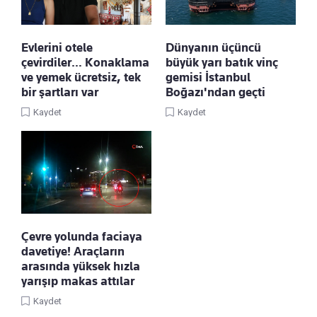
Evlerini otele
Dünyanın üçüncü
çevirdiler… Konaklama
büyük yarı batık vinç
ve yemek ücretsiz, tek
gemisi İstanbul
bir şartları var
Boğazı'ndan geçti
Kaydet
Kaydet
Çevre yolunda faciaya
davetiye! Araçların
arasında yüksek hızla
yarışıp makas attılar
Kaydet