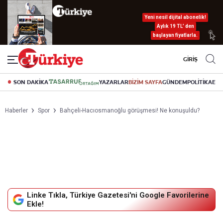
Yeni nesil dijital abonelik!
Aylık 19 TL’ den
başlayan fiyatlarla.
GİRİŞ
SON DAKİKA
YAZARLAR
BİZİM SAYFA
GÜNDEM
POLİTİKA
EK
Haberler
Spor
Bahçeli-Hacıosmanoğlu görüşmesi! Ne konuşuldu?
Linke Tıkla, Türkiye Gazetesi'ni Google Favorilerine
Ekle!