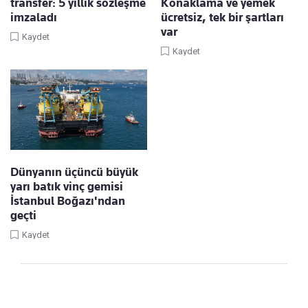
transfer: 5 yıllık sözleşme
Konaklama ve yemek
imzaladı
ücretsiz, tek bir şartları
var
Kaydet
Kaydet
Dünyanın üçüncü büyük
yarı batık vinç gemisi
İstanbul Boğazı'ndan
geçti
Kaydet