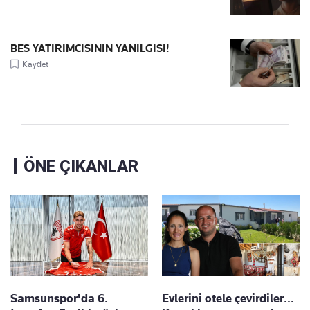
BES YATIRIMCISININ YANILGISI!
Kaydet
ÖNE ÇIKANLAR
Samsunspor'da 6.
Evlerini otele çevirdiler…