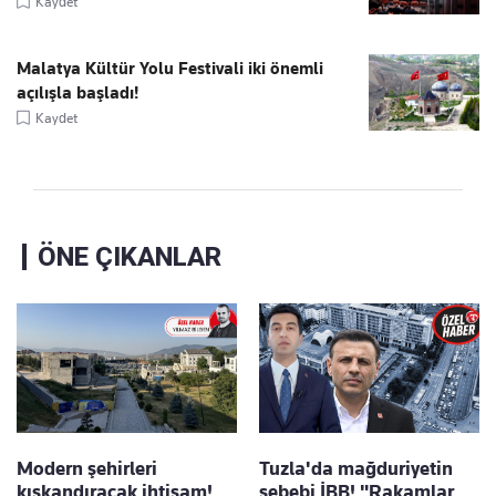
Kaydet
Malatya Kültür Yolu Festivali iki önemli
açılışla başladı!
Kaydet
ÖNE ÇIKANLAR
Modern şehirleri
Tuzla'da mağduriyetin
kıskandıracak ihtişam!
sebebi İBB! "Rakamlar