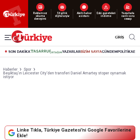
Reklamsız
56 yıllık
Akıllı haber
Eski gazeteleri
Yazarlarla
okuma
dijital arşiv
asistanı
indirme
canlı soru
deneyimi
cevap
GİRİŞ
SON DAKİKA
YAZARLAR
BİZİM SAYFA
GÜNDEM
POLİTİKA
EK
Haberler
Spor
Beşiktaş'ın Leicester City'den transferi Daniel Amartey stoper oynamak
istiyor
Linke Tıkla, Türkiye Gazetesi'ni Google Favorilerine
Ekle!