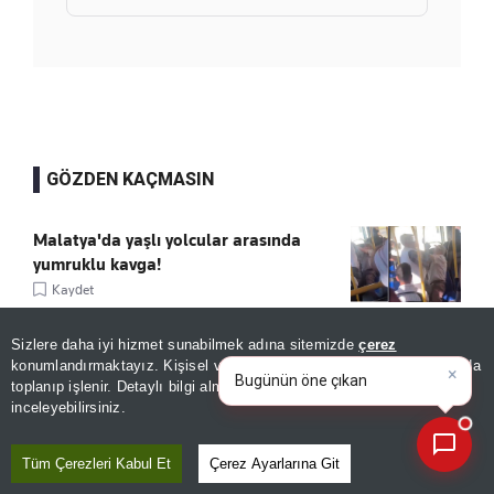
GÖZDEN KAÇMASIN
Malatya'da yaşlı yolcular arasında
yumruklu kavga!
Kaydet
Sizlere daha iyi hizmet sunabilmek adına sitemizde
çerez
×
Suça sürüklenen çocuklara ilişkin
Bugünün öne çıkan manşetleri
konumlandırmaktayız. Kişisel verileriniz, KVKK ve GDPR kapsamında
düzenleme kabul edildi
ve gelişmeleri neler?
toplanıp işlenir. Detaylı bilgi almak için
Aydınlatma Metnimizi
📰
Son 30 güne ait haberleri, spor gelişmelerini veya yazar yazılarını sorgulayabilirsiniz.
Kaydet
inceleyebilirsiniz.
Tüm Çerezleri Kabul Et
Çerez Ayarlarına Git
Fidan, Mekke Anlaşması'nın perde