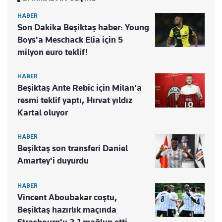
HABER
Son Dakika Beşiktaş haber: Young
Boys'a Meschack Elia için 5
milyon euro teklif!
HABER
Beşiktaş Ante Rebic için Milan'a
resmi teklif yaptı, Hırvat yıldız
Kartal oluyor
HABER
Beşiktaş son transferi Daniel
Amartey'i duyurdu
HABER
Vincent Aboubakar coştu,
Beşiktaş hazırlık maçında