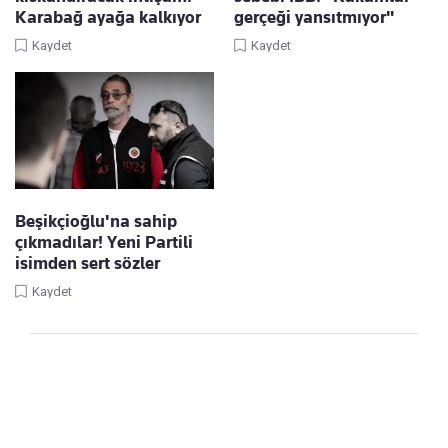
Karabağ ayağa kalkıyor
gerçeği yansıtmıyor"
Kaydet
Kaydet
Beşikçioğlu'na sahip
çıkmadılar! Yeni Partili
isimden sert sözler
Kaydet