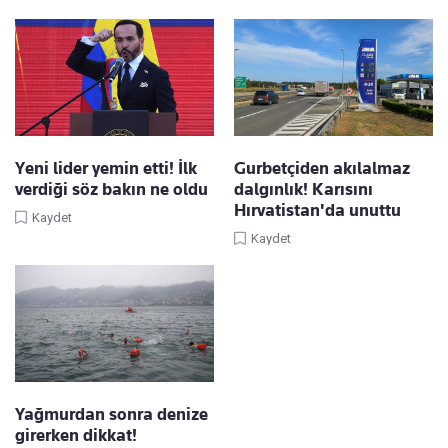
Yeni lider yemin etti! İlk
Gurbetçiden akılalmaz
verdiği söz bakın ne oldu
dalgınlık! Karısını
Hırvatistan'da unuttu
Kaydet
Kaydet
Yağmurdan sonra denize
girerken dikkat!