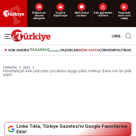
Yeni nesil dijital
abonelik 19 TL’den başlayan fiyatlarla.
GİRİŞ
SON DAKİKA
YAZARLAR
BİZİM SAYFA
GÜNDEM
POLİTİKA
EK
Haberler
Spor
Fenerbahçeli eski yıldızdan çocuklara duygu yüklü mektup: Bana son bir iyilik
yapın
Linke Tıkla, Türkiye Gazetesi'ni Google Favorilerine
Ekle!