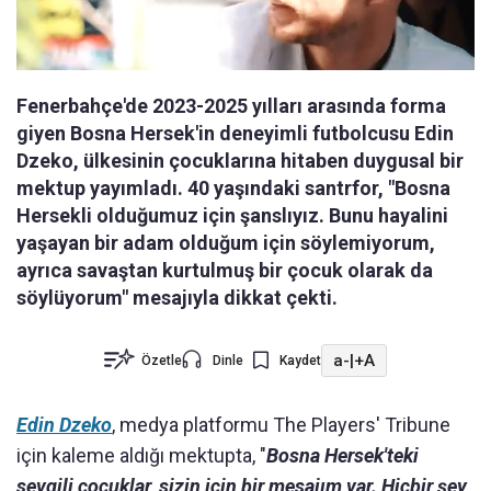
Fenerbahçe'de 2023-2025 yılları arasında forma
giyen Bosna Hersek'in deneyimli futbolcusu Edin
Dzeko, ülkesinin çocuklarına hitaben duygusal bir
mektup yayımladı. 40 yaşındaki santrfor, "Bosna
Hersekli olduğumuz için şanslıyız. Bunu hayalini
yaşayan bir adam olduğum için söylemiyorum,
ayrıca savaştan kurtulmuş bir çocuk olarak da
söylüyorum" mesajıyla dikkat çekti.
a-
|
+A
Özetle
Dinle
Kaydet
Edin Dzeko
, medya platformu The Players' Tribune
için kaleme aldığı mektupta, "
Bosna Hersek'teki
sevgili çocuklar, sizin için bir mesajım var. Hiçbir şey