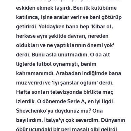
eskiden ekmek taşırdı. Ben ilk kulübüme
katılınca, işine aralar verir ve beni götürüp
getirirdi. Yoldayken bana hep 'Kibar ol,
herkese aynı şekilde davran, nereden
oldukları ve ne yaptıklarının önemi yok'
derdi. Bunu asla unutmadım. O da alt
liglerde futbol oynamıştı, benim
kahramanımdı. Arabadan indiğimde bana
muz verirdi ve 'İyi şanslar oğlum' derdi.
Hafta sonları televizyonda birlikte maç
izlerdik. O dönemde Serie A, en iyi ligdi.
Shevchenko'yu duydunuz mu? Ona
bayılırdım. İtalya'yı çok severdim. Dünyanın
öbür ucundaki bir peri masalı gibi gelirdi.