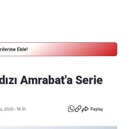
Haber Verin
Editör masamıza bilgi ve materyal
göndermek için
tıklayın
ilerine Ekle!
dızı Amrabat'a Serie
, 2025 - 18:51
Paylaş