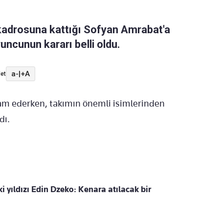
kadrosuna kattığı Sofyan Amrabat'a
yuncunun kararı belli oldu.
a-
|
+A
et
evam ederken, takımın önemli isimlerinden
dı.
i yıldızı Edin Dzeko: Kenara atılacak bir