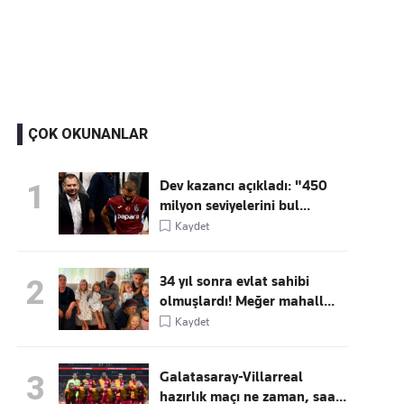
Kaçırmayın
Ücretsiz üye olun, gündemi
şekillendiren gelişmeleri önce siz duyun
ÇOK OKUNANLAR
Dev kazancı açıkladı: "450
1
milyon seviyelerini bul...
Kaydet
34 yıl sonra evlat sahibi
2
olmuşlardı! Meğer mahall...
Kaydet
Galatasaray-Villarreal
3
hazırlık maçı ne zaman, saa...