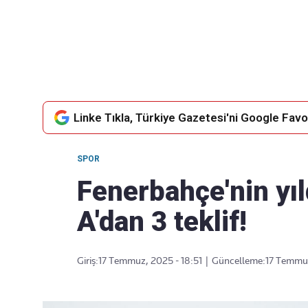
Takip Edin
Favori mecralarınızda haber
akışımıza ulaşın
Linke Tıkla, Türkiye Gazetesi'ni Google Favor
SPOR
Fenerbahçe'nin yıl
A'dan 3 teklif!
Giriş:
17 Temmuz, 2025 - 18:51
|
Güncelleme:
17 Temmuz