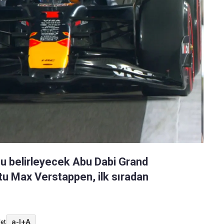
 belirleyecek Abu Dabi Grand
lotu Max Verstappen, ilk sıradan
a-
|
+A
et