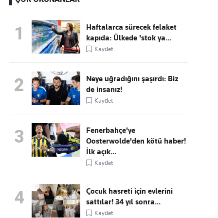
Haftalarca sürecek felaket
1
kapıda: Ülkede 'stok ya...
Kaçırmayın
Kaydet
Ücretsiz üye olun, gündemi
şekillendiren gelişmeleri önce siz duyun
Neye uğradığını şaşırdı: Biz
2
de insanız!
Kaydet
Fenerbahçe'ye
3
Oosterwolde'den kötü haber!
İlk açık...
Kaydet
Çocuk hasreti için evlerini
4
sattılar! 34 yıl sonra...
Kaydet