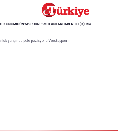
Dünya
Yaşam
Kültür-Sanat
Orta Doğu
Sağlık
Sinema
Avrupa
Hava Durumu
Arkeoloji
A
EKONOMİ
DÜNYA
SPOR
RESMİ İLANLAR
HABER JET
İzle
Amerika
Yemek
Kitap
Afrika
Seyahat
Tarih
nluk yarışında pole pozisyonu Verstappen'in
İsrail-Gazze
Aktüel
Uygulamalar