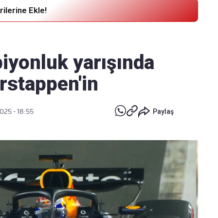
ilerine Ekle!
Haber Verin
Editör masamıza bilgi ve materyal
iyonluk yarışında
göndermek için
tıklayın
rstappen'in
2025 - 18:55
Paylaş