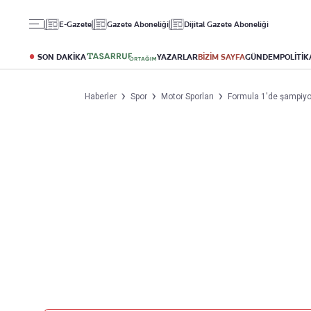
Gündem
Ekonomi
Spor
E-Gazete
Gazete Aboneliği
Dijital Gazete Aboneliği
Politika
Borsa
Futbol
Eğitim
Altın
Puan Durumu
SON DAKİKA
YAZARLAR
BİZİM SAYFA
GÜNDEM
POLİTİK
Döviz
Fikstür
Hisse Senedi
Şampiyonlar Ligi
Haberler
Spor
Motor Sporları
Formula 1'de şampiyo
Kripto Para
Avrupa Ligi
Emlak
Basketbol
T-Otomobil
Turizm
Yazarlar
Diğer Kategoriler
Kurumsal
Bugünün Yazarları
Magazin
Hakkımızda
Tüm Yazarlar
Teknoloji
İletişim
Resmî Ilanlar
Künye
Haberler
Gazete Aboneliği
Foto Haber
Danışma Telefonları
Video Galeri
Yasal
Reklam Ver