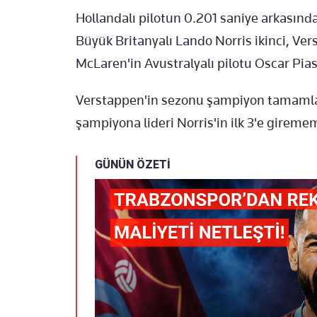
Hollandalı pilotun 0.201 saniye arkasın
Büyük Britanyalı Lando Norris ikinci, Ver
McLaren'in Avustralyalı pilotu Oscar Pias
Verstappen'in sezonu şampiyon tamamlaya
şampiyona lideri Norris'in ilk 3'e gireme
GÜNÜN ÖZETİ