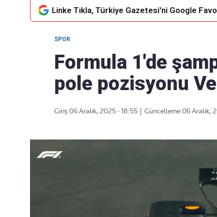
Linke Tıkla, Türkiye Gazetesi'ni Google Favor
SPOR
Takip Edin
Favori mecralarınızda haber
Formula 1'de şamp
akışımıza ulaşın
pole pozisyonu Ve
Giriş:
06 Aralık, 2025 - 18:55
|
Güncelleme:
06 Aralık, 