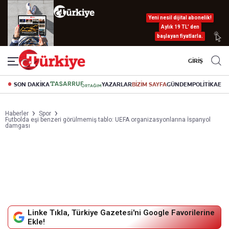
Yeni nesil dijital abonelik!
Aylık 19 TL’ den
başlayan fiyatlarla.
GİRİŞ
SON DAKİKA
YAZARLAR
BİZİM SAYFA
GÜNDEM
POLİTİKA
EK
Haberler
Spor
Futbolda eşi benzeri görülmemiş tablo: UEFA organizasyonlarına İspanyol
damgası
Linke Tıkla, Türkiye Gazetesi'ni Google Favorilerine
Ekle!