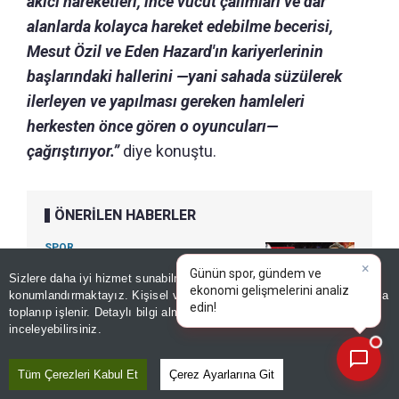
akıcı hareketleri, ince vücut çalımları ve dar
alanlarda kolayca hareket edebilme becerisi,
Mesut Özil ve Eden Hazard'ın kariyerlerinin
başlarındaki hallerini —yani sahada süzülerek
ilerleyen ve yapılması gereken hamleleri
herkesten önce gören o oyuncuları—
çağrıştırıyor.”
diye konuştu.
ÖNERİLEN HABERLER
SPOR
ÖZEL | Batrakov'u keşfeden
Sizlere daha iyi hizmet sunabilmek adına sitemizde
çerez
hoca, Türkiye Gazetesi'ne
konumlandırmaktayız. Kişisel verileriniz, KVKK ve GDPR kapsamında
×
|
konuştu: Galatasaray’da kilit
toplanıp işlenir. Detaylı bilgi almak için
Aydınlatma Metnimizi
📰
Son 30 güne ait haberleri, spor gelişmelerini veya yazar yazılarını sorgulayabilirsiniz.
inceleyebilirsiniz.
oyunculardan olur
Tüm Çerezleri Kabul Et
Çerez Ayarlarına Git