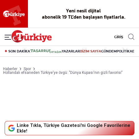
Reklamsız
56 yıllık
Akıllı haber
Eski gazeteleri
Yazarlarla
Yeni nesil dijital
abonelik 19 TL’den başlayan fiyatlarla.
okuma
dijital arşiv
asistanı
indirme
canlı soru
deneyimi
cevap
GİRİŞ
SON DAKİKA
YAZARLAR
BİZİM SAYFA
GÜNDEM
POLİTİKA
EK
Haberler
Spor
Hollandalı efsaneden Türkiye'ye övgü: "Dünya Kupası'nın gizli favorisi"
Linke Tıkla, Türkiye Gazetesi'ni Google Favorilerine
Ekle!