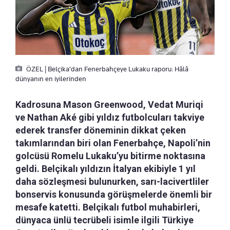
ÖZEL | Belçika’dan Fenerbahçeye Lukaku raporu: Hâlâ
dünyanın en iyilerinden
Kadrosuna Mason Greenwood, Vedat Muriqi
ve Nathan Aké gibi yıldız futbolcuları takviye
ederek transfer döneminin dikkat çeken
takımlarından biri olan Fenerbahçe, Napoli’nin
golcüsü Romelu Lukaku’yu bitirme noktasına
geldi. Belçikalı yıldızın İtalyan ekibiyle 1 yıl
daha sözleşmesi bulunurken, sarı-lacivertliler
bonservis konusunda görüşmelerde önemli bir
mesafe katetti. Belçikalı futbol muhabirleri,
dünyaca ünlü tecrübeli isimle ilgili Türkiye