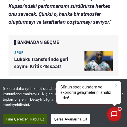
Kupası'ndaki performansını sürdürürse herkes
onu sevecek. Çünkü o, harika bir atmosfer
oluşturmayı ve taraftarları coşturmayı seviyor
.”
BAKMADAN GEÇME
SPOR
Lukaku transferinde geri
sayım: Kritik 48 saat!
Sizlere daha iyi hizmet sunabilmek adına sitemizde
çerez
Paylaş
Yayın Tarihi
|
10 Ağustos, 2026 - 09:11
konumlandırmaktayız. Kişisel verileriniz, KVKK ve GDPR kapsamında
×
|
toplanıp işlenir. Detaylı bilgi almak için
Aydınlatma Metnimizi
📰
Son 30 güne ait haberleri, spor gelişmelerini veya yazar yazılarını sorgulayabilirsiniz.
inceleyebilirsiniz.
Haberle İlgili Daha Fazlası
Tüm Çerezleri Kabul Et
Çerez Ayarlarına Git
Spor