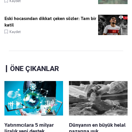
Kaydet
Eski hocasından dikkat çeken sözler: Tam bir
katil
Kaydet
ÖNE ÇIKANLAR
Yatırımcılara 5 milyar
Dünyanın en büyük helal
liralık yeni destek
pazarına ışık