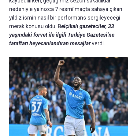
kaydedilirken, geçtiğimiz sezon sakatlıklar
nedeniyle yalnızca 7 resmî maçta sahaya çıkan
yıldız ismin nasıl bir performans sergileyeceği
merak konusu oldu. B
elçikalı gazeteciler, 33
yaşındaki forvet ile ilgili Türkiye Gazetesi’ne
taraftarı heyecanlandıran mesajlar
verdi.