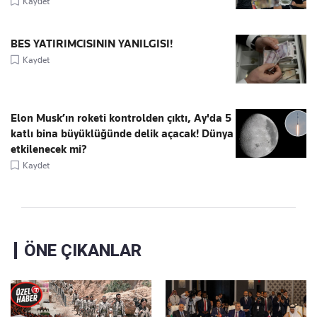
Kaydet
BES YATIRIMCISININ YANILGISI!
Kaydet
Elon Musk’ın roketi kontrolden çıktı, Ay'da 5
katlı bina büyüklüğünde delik açacak! Dünya
etkilenecek mi?
Kaydet
ÖNE ÇIKANLAR