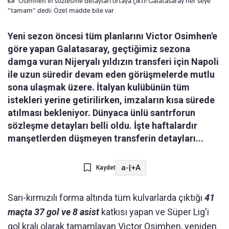
Osimhen'in sözlesme detaylari ortaya çikti! Galatasaray her seye
"tamam" dedi: Özel madde bile var
Yeni sezon öncesi tüm planlarını Victor Osimhen'e
göre yapan Galatasaray, geçtiğimiz sezona
damga vuran Nijeryalı yıldızın transferi için Napoli
ile uzun süredir devam eden görüşmelerde mutlu
sona ulaşmak üzere. İtalyan kulübünün tüm
istekleri yerine getirilirken, imzaların kısa sürede
atılması bekleniyor. Dünyaca ünlü santrforun
sözleşme detayları belli oldu. İşte haftalardır
manşetlerden düşmeyen transferin detayları...
a-
|
+A
Kaydet
Sarı-kırmızılı forma altında tüm kulvarlarda çıktığı
41
maçta 37 gol ve 8 asist
katkısı yapan ve Süper Lig'i
gol kralı olarak tamamlayan Victor Osimhen, yeniden