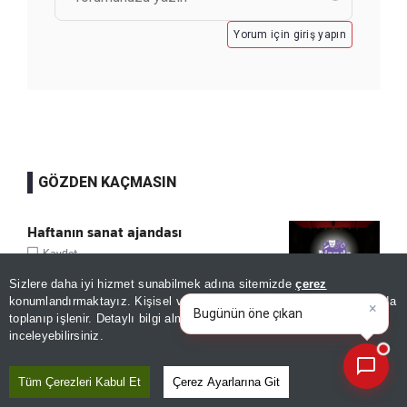
Yorum için giriş yapın
GÖZDEN KAÇMASIN
Haftanın sanat ajandası
Kaydet
Sizlere daha iyi hizmet sunabilmek adına sitemizde
çerez
×
Bugünün öne çıkan manşetleri
konumlandırmaktayız. Kişisel verileriniz, KVKK ve GDPR kapsamında
ve gelişmeleri neler?
|
toplanıp işlenir. Detaylı bilgi almak için
Aydınlatma Metnimizi
Sturm Graz'dan Fenerbahçe itirafı:
📰
Son 30 güne ait haberleri, spor gelişmelerini veya yazar yazılarını sorgulayabilirsiniz.
inceleyebilirsiniz.
"Mümkün değil"
Kaydet
Tüm Çerezleri Kabul Et
Çerez Ayarlarına Git