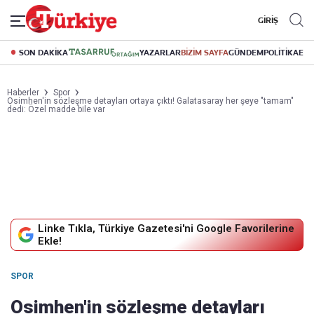
GİRİŞ
SON DAKİKA
YAZARLAR
BİZİM SAYFA
GÜNDEM
POLİTİKA
EK
Haberler
Spor
Osimhen'in sözleşme detayları ortaya çıktı! Galatasaray her şeye "tamam"
dedi: Özel madde bile var
Linke Tıkla, Türkiye Gazetesi'ni Google Favorilerine
Ekle!
SPOR
Osimhen'in sözleşme detayları