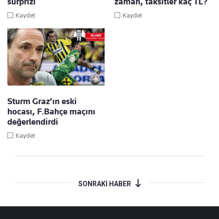
sürprizi
zaman, taksitler kaç TL?
Kaydet
Kaydet
Sturm Graz’ın eski
hocası, F.Bahçe maçını
değerlendirdi
Kaydet
SONRAKİ HABER