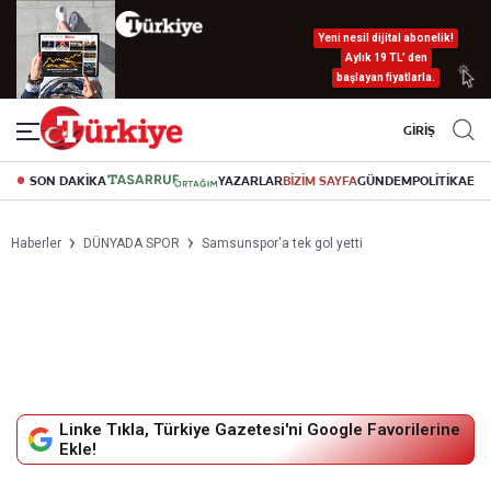
Yeni nesil dijital abonelik!
Aylık 19 TL’ den
başlayan fiyatlarla.
GİRİŞ
SON DAKİKA
YAZARLAR
BİZİM SAYFA
GÜNDEM
POLİTİKA
EK
Haberler
DÜNYADA SPOR
Samsunspor'a tek gol yetti
Linke Tıkla, Türkiye Gazetesi'ni Google Favorilerine
Ekle!