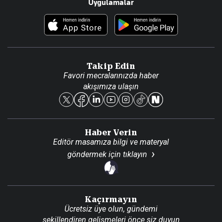
Uygulamalar
Haberler
İletişim
Foto Haber
Künye
Video Galeri
Gazete Aboneliği
Danışma Telefonları
Takip Edin
Favori mecralarınızda haber
Yasal
akışımıza ulaşın
Reklam Ver
Haber Verin
Editör masamıza bilgi ve materyal
göndermek için
tıklayın
Kaçırmayın
Ücretsiz üye olun, gündemi
şekillendiren gelişmeleri önce siz duyun