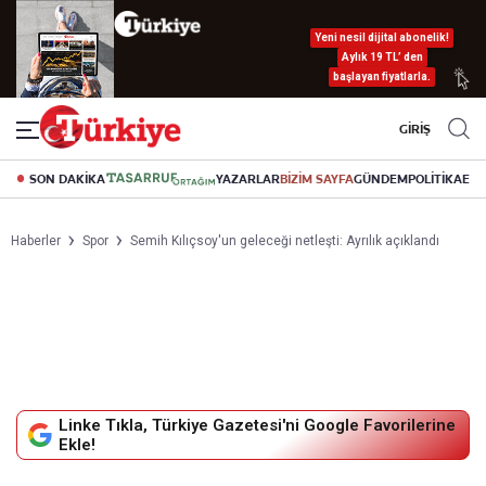
Yeni nesil dijital abonelik!
Aylık 19 TL’ den
başlayan fiyatlarla.
GİRİŞ
SON DAKİKA
YAZARLAR
BİZİM SAYFA
GÜNDEM
POLİTİKA
EK
Haberler
Spor
Semih Kılıçsoy'un geleceği netleşti: Ayrılık açıklandı
Linke Tıkla, Türkiye Gazetesi'ni Google Favorilerine
Ekle!