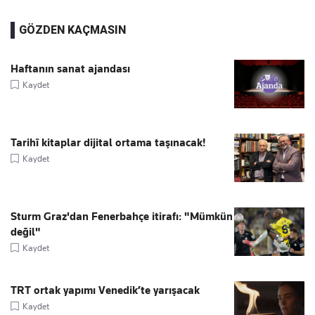
GÖZDEN KAÇMASIN
Haftanın sanat ajandası
Kaydet
Tarihî kitaplar dijital ortama taşınacak!
Kaydet
Sturm Graz'dan Fenerbahçe itirafı: "Mümkün
değil"
Kaydet
TRT ortak yapımı Venedik’te yarışacak
Kaydet