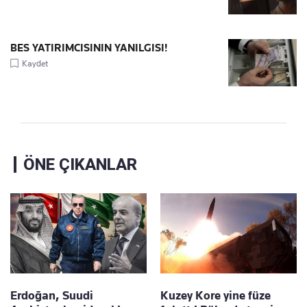
BES YATIRIMCISININ YANILGISI!
Kaydet
ÖNE ÇIKANLAR
Erdoğan, Suudi
Kuzey Kore yine füze