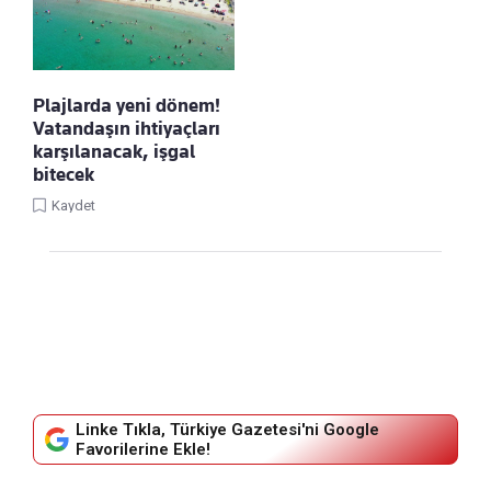
Plajlarda yeni dönem!
Vatandaşın ihtiyaçları
karşılanacak, işgal
bitecek
Kaydet
Linke Tıkla, Türkiye Gazetesi'ni Google
Favorilerine Ekle!