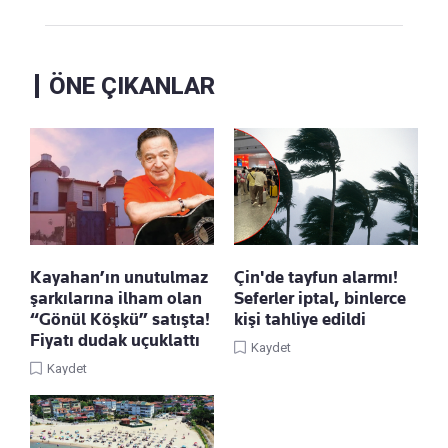
ÖNE ÇIKANLAR
Kayahan’ın unutulmaz
Çin'de tayfun alarmı!
şarkılarına ilham olan
Seferler iptal, binlerce
“Gönül Köşkü” satışta!
kişi tahliye edildi
Fiyatı dudak uçuklattı
Kaydet
Kaydet