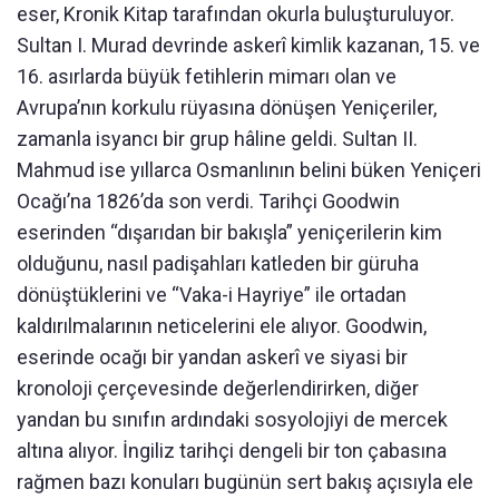
eser, Kronik Kitap tarafından okurla buluşturuluyor.
Sultan I. Murad devrinde askerî kimlik kazanan, 15. ve
16. asırlarda büyük fetihlerin mimarı olan ve
Avrupa’nın korkulu rüyasına dönüşen Yeniçeriler,
zamanla isyancı bir grup hâline geldi. Sultan II.
Mahmud ise yıllarca Osmanlının belini büken Yeniçeri
Ocağı’na 1826’da son verdi. Tarihçi Goodwin
eserinden “dışarıdan bir bakışla” yeniçerilerin kim
olduğunu, nasıl padişahları katleden bir güruha
dönüştüklerini ve “Vaka-i Hayriye” ile ortadan
kaldırılmalarının neticelerini ele alıyor. Goodwin,
eserinde ocağı bir yandan askerî ve siyasi bir
kronoloji çerçevesinde değerlendirirken, diğer
yandan bu sınıfın ardındaki sosyolojiyi de mercek
altına alıyor. İngiliz tarihçi dengeli bir ton çabasına
rağmen bazı konuları bugünün sert bakış açısıyla ele