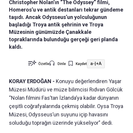
Christopher Nolan’ın “The Odyssey” filmi,
Homeros’u ve antik destanları tekrar gündeme
taşıdı. Ancak Odysseus’un yolculuğunun
başladığı Troya antik şehrinin ve Troya
Müzesinin günümüzde Çanakkale
topraklarında bulunduğu gerçeği geri planda
kaldı.
a-
|
+A
Özetle
Dinle
Kaydet
KORAY ERDOĞAN -
Konuyu değerlendiren Yaşar
Müzesi Müdürü ve müze bilimcisi Rıdvan Gölcük
“Nolan filmini Fas’tan İzlanda’ya kadar dünyanın
çeşitli coğrafyalarında çekmiş olabilir. Oysa Troya
Müzesi, Odysseus’un suyunu içip havasını
soluduğu toprağın üzerinde yükseliyor” dedi.