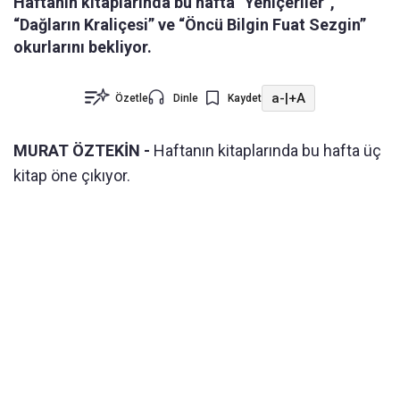
Haftanın kitaplarında bu hafta “Yeniçeriler”,
“Dağların Kraliçesi” ve “Öncü Bilgin Fuat Sezgin”
okurlarını bekliyor.
a-
|
+A
Özetle
Dinle
Kaydet
MURAT ÖZTEKİN -
Haftanın kitaplarında bu hafta üç
kitap öne çıkıyor.