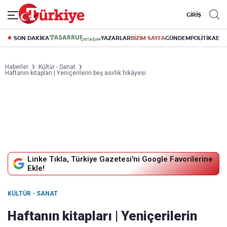
GİRİŞ
SON DAKİKA
YAZARLAR
BİZİM SAYFA
GÜNDEM
POLİTİKA
EK
Haberler
Kültür - Sanat
Haftanın kitapları | Yeniçerilerin beş asırlık hikâyesi
Linke Tıkla, Türkiye Gazetesi'ni Google Favorilerine
Ekle!
KÜLTÜR - SANAT
Haftanın kitapları | Yeniçerilerin