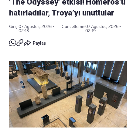
‘The Odyssey’ etkisi! Homeros’u
hatırladılar, Troya’yı unuttular
Giriş:
07 Ağustos, 2026 -
|
Güncelleme:
07 Ağustos, 2026 -
02:18
02:19
Paylaş