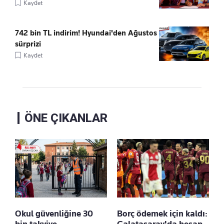
Kaydet
742 bin TL indirim! Hyundai'den Ağustos
sürprizi
Kaydet
ÖNE ÇIKANLAR
Okul güvenliğine 30
Borç ödemek için kaldı: