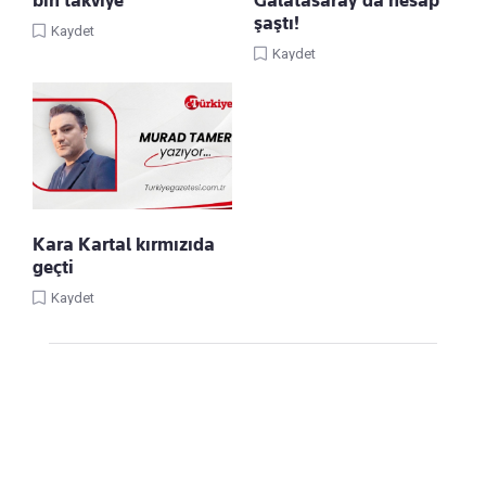
bin takviye
Galatasaray'da hesap
şaştı!
Kaydet
Kaydet
Kara Kartal kırmızıda
geçti
Kaydet