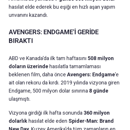
hasılat elde ederek bu eşiği en hızlı aşan yapım
unvanını kazandı.
AVENGERS: ENDGAME'İ GERİDE
BIRAKTI
ABD ve Kanada'da ilk tam haftasını
508 milyon
doların üzerinde
hasılatla tamamlaması
beklenen film, daha önce
Avengers: Endgame
'e
ait olan rekoru da kırdı. 2019 yılında vizyona giren
Endgame, 500 milyon dolar sınırına
8 günde
ulaşmıştı.
Vizyona girdiği ilk hafta sonunda
360 milyon
dolarlık
hasılat elde eden
Spider-Man: Brand
New Day
, Kuzey Amerika'da tüm zamanların en