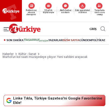
Reklamsız
56 yıllık
Akıllı haber
Eski gazeteleri
Yazarlarla
okuma
dijital arşiv
asistanı
indirme
canlı soru
deneyimi
cevap
GİRİŞ
SON DAKİKA
YAZARLAR
BİZİM SAYFA
GÜNDEM
POLİTİKA
EK
Haberler
Kültür - Sanat
Warhol’un kol saati müzayedeye çıkıyor: Yeni sahibini arayacak
Linke Tıkla, Türkiye Gazetesi'ni Google Favorilerine
Ekle!