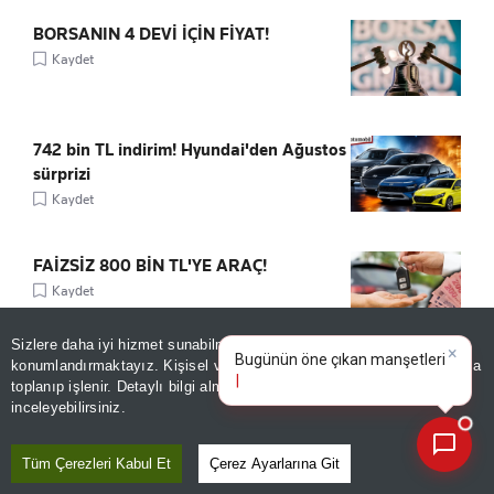
BORSANIN 4 DEVİ İÇİN FİYAT!
Kaydet
742 bin TL indirim! Hyundai'den Ağustos
sürprizi
Kaydet
FAİZSİZ 800 BİN TL'YE ARAÇ!
Kaydet
Sizlere daha iyi hizmet sunabilmek adına sitemizde
çerez
×
Bugünün öne çıkan manşetleri
konumlandırmaktayız. Kişisel verileriniz, KVKK ve GDPR kapsamında
ve gelişmeleri neler?
toplanıp işlenir. Detaylı bilgi almak için
Aydınlatma Metnimizi
📰
Son 30 güne ait haberleri, spor gelişmelerini veya yazar yazılarını sorgulayabilirsiniz.
inceleyebilirsiniz.
ÖNE ÇIKANLAR
Tüm Çerezleri Kabul Et
Çerez Ayarlarına Git