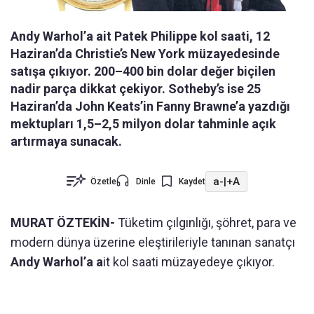
Andy Warhol’a ait Patek Philippe kol saati, 12
Haziran’da Christie’s New York müzayedesinde
satışa çıkıyor. 200–400 bin dolar değer biçilen
nadir parça dikkat çekiyor. Sotheby’s ise 25
Haziran’da John Keats’in Fanny Brawne’a yazdığı
mektupları 1,5–2,5 milyon dolar tahminle açık
artırmaya sunacak.
a-
|
+A
Özetle
Dinle
Kaydet
MURAT ÖZTEKİN-
Tüketim çılgınlığı, şöhret, para ve
modern dünya üzerine eleştirileriyle tanınan sanatçı
Andy Warhol’a a
it kol saati müzayedeye çıkıyor.