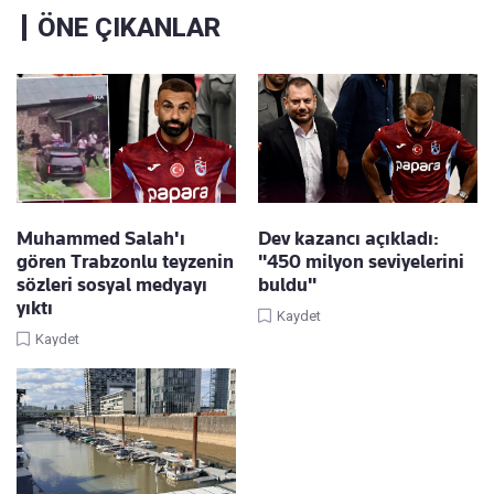
ÖNE ÇIKANLAR
Muhammed Salah'ı
Dev kazancı açıkladı:
gören Trabzonlu teyzenin
"450 milyon seviyelerini
sözleri sosyal medyayı
buldu"
yıktı
Kaydet
Kaydet