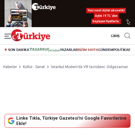
Yeni nesil dijital abonelik!
Aylık 19 TL’ den
başlayan fiyatlarla.
GİRİŞ
SON DAKİKA
YAZARLAR
BİZİM SAYFA
GÜNDEM
POLİTİKA
EK
Haberler
Kültür - Sanat
İstanbul Modern'de VR tecrübesi: Gölgezaman
Linke Tıkla, Türkiye Gazetesi'ni Google Favorilerine
Ekle!