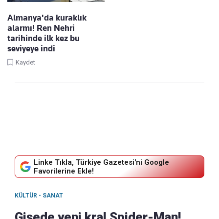
Almanya'da kuraklık
alarmı! Ren Nehri
tarihinde ilk kez bu
seviyeye indi
Kaydet
Linke Tıkla, Türkiye Gazetesi'ni Google
Favorilerine Ekle!
KÜLTÜR - SANAT
Gişede yeni kral Spider-Man!