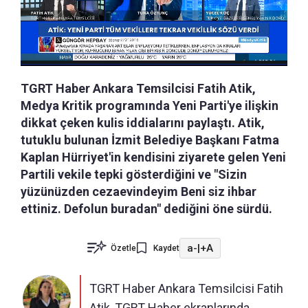
TGRT Haber Ankara Temsilcisi Fatih Atik,
Medya Kritik programında Yeni Parti'ye ilişkin
dikkat çeken kulis iddialarını paylaştı. Atik,
tutuklu bulunan İzmit Belediye Başkanı Fatma
Kaplan Hürriyet'in kendisini ziyarete gelen Yeni
Partili vekile tepki gösterdiğini ve "Sizin
yüzünüzden cezaevindeyim Beni siz ihbar
ettiniz. Defolun buradan" dediğini öne sürdü.
a-
|
+A
Özetle
Kaydet
TGRT Haber Ankara Temsilcisi Fatih
Atik, TGRT Haber ekranlarında