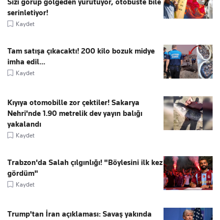
Sizi görüp gölgeden yürütüyor, otobüste bile
serinletiyor!
Kaydet
Tam satışa çıkacaktı! 200 kilo bozuk midye
imha edil...
Kaydet
Kıyıya otomobille zor çektiler! Sakarya
Nehri'nde 1.90 metrelik dev yayın balığı
yakalandı
Kaydet
Trabzon'da Salah çılgınlığı! "Böylesini ilk kez
gördüm"
Kaydet
Trump'tan İran açıklaması: Savaş yakında