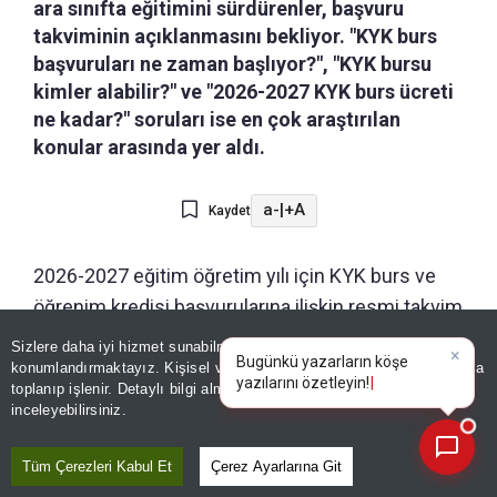
ara sınıfta eğitimini sürdürenler, başvuru
takviminin açıklanmasını bekliyor. "KYK burs
başvuruları ne zaman başlıyor?", "KYK bursu
kimler alabilir?" ve "2026-2027 KYK burs ücreti
ne kadar?" soruları ise en çok araştırılan
konular arasında yer aldı.
a-
|
+A
Kaydet
2026-2027 eğitim öğretim yılı için KYK burs ve
öğrenim kredisi başvurularına ilişkin resmi takvim
gündemde. Milyonlarca üniversite öğrencisi ve
Sizlere daha iyi hizmet sunabilmek adına sitemizde
çerez
öğrenci adayları ''
KYK burs başvuruları ne zaman
konumlandırmaktayız. Kişisel verileriniz, KVKK ve GDPR kapsamında
×
Bugünkü yazarların köşe yaz
toplanıp işlenir. Detaylı bilgi almak için
Aydınlatma Metnimizi
başlıyor?
'' sorusuna cevap arıyor. İşte detaylar...
📰
Son 30 güne ait haberleri, spor gelişmelerini veya yazar yazılarını sorgulayabilirsiniz.
inceleyebilirsiniz.
Tüm Çerezleri Kabul Et
Çerez Ayarlarına Git