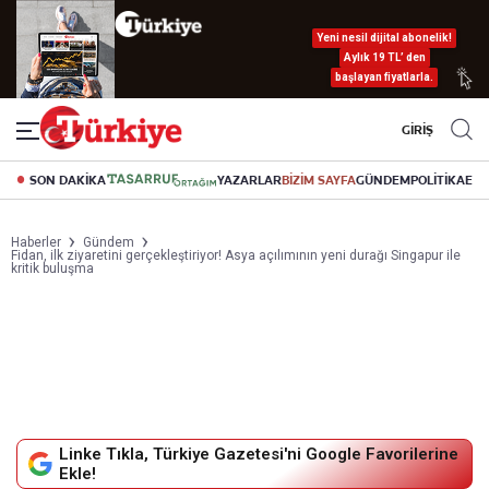
Yeni nesil dijital abonelik!
Aylık 19 TL’ den
başlayan fiyatlarla.
GİRİŞ
SON DAKİKA
YAZARLAR
BİZİM SAYFA
GÜNDEM
POLİTİKA
EK
Haberler
Gündem
Fidan, ilk ziyaretini gerçekleştiriyor! Asya açılımının yeni durağı Singapur ile
kritik buluşma
Linke Tıkla, Türkiye Gazetesi'ni Google Favorilerine
Ekle!