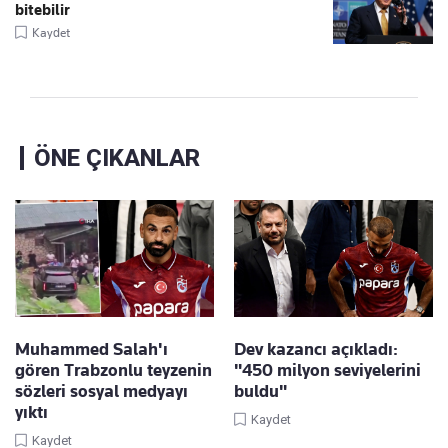
bitebilir
Kaydet
ÖNE ÇIKANLAR
Muhammed Salah'ı
Dev kazancı açıkladı:
gören Trabzonlu teyzenin
"450 milyon seviyelerini
sözleri sosyal medyayı
buldu"
yıktı
Kaydet
Kaydet