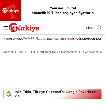
Yeni nesil dijital
abonelik 19 TL’den başlayan fiyatlarla.
GİRİŞ
SON DAKİKA
YAZARLAR
BİZİM SAYFA
GÜNDEM
POLİTİKA
EK
Haberler
Spor
TFF duyurdu: Beşiktaş ve Trabzonspor PFDK'ye sevk edildi
Linke Tıkla, Türkiye Gazetesi'ni Google Favorilerine
Ekle!