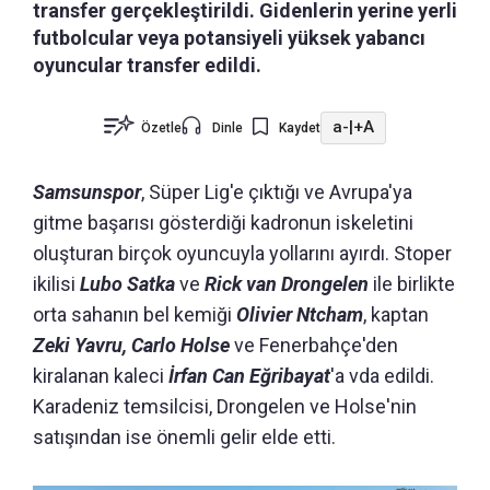
transfer gerçekleştirildi. Gidenlerin yerine yerli
futbolcular veya potansiyeli yüksek yabancı
oyuncular transfer edildi.
a-
|
+A
Özetle
Dinle
Kaydet
Samsunspor
, Süper Lig'e çıktığı ve Avrupa'ya
gitme başarısı gösterdiği kadronun iskeletini
oluşturan birçok oyuncuyla yollarını ayırdı. Stoper
ikilisi
Lubo Satka
ve
Rick van Drongelen
ile birlikte
orta sahanın bel kemiği
Olivier Ntcham
, kaptan
Zeki Yavru, Carlo Holse
ve Fenerbahçe'den
kiralanan kaleci
İrfan Can Eğribayat
'a vda edildi.
Karadeniz temsilcisi, Drongelen ve Holse'nin
satışından ise önemli gelir elde etti.