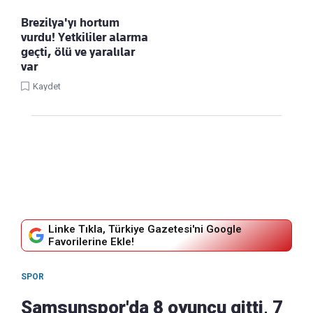
Brezilya'yı hortum
vurdu! Yetkililer alarma
geçti, ölü ve yaralılar
var
Kaydet
Linke Tıkla, Türkiye Gazetesi'ni Google
Favorilerine Ekle!
SPOR
Samsunspor'da 8 oyuncu gitti, 7