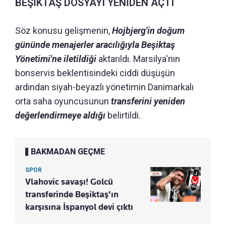
BEŞİKTAŞ DOSYAYI YENİDEN AÇTI
Söz konusu gelişmenin,
Hojbjerg'in doğum
gününde menajerler aracılığıyla Beşiktaş
Yönetimi'ne iletildiği
aktarıldı. Marsilya'nın
bonservis beklentisindeki ciddi düşüşün
ardından siyah-beyazlı yönetimin Danimarkalı
orta saha oyuncusunun
transferini yeniden
değerlendirmeye aldığı
belirtildi.
BAKMADAN GEÇME
SPOR
Vlahovic savaşı! Golcü
transferinde Beşiktaş'ın
karşısına İspanyol devi çıktı