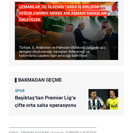
BAKMADAN GEÇME
SPOR
Beşiktaş'tan Premier Lig'e
çifte orta saha operasyonu
Editör :
ERENAY KOÇKAN
|
Kaynak: TÜRKİYE GAZETESİ