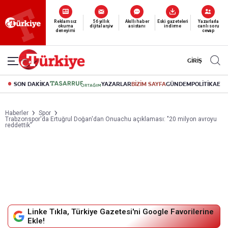
Reklamsız
56 yıllık
Akıllı haber
Eski gazeteleri
Yazarlarla
okuma
dijital arşiv
asistanı
indirme
canlı soru
deneyimi
cevap
GİRİŞ
SON DAKİKA
YAZARLAR
BİZİM SAYFA
GÜNDEM
POLİTİKA
EK
Haberler
Spor
Trabzonspor'da Ertuğrul Doğan'dan Onuachu açıklaması: "20 milyon avroyu
reddettik"
Linke Tıkla, Türkiye Gazetesi'ni Google Favorilerine
Ekle!