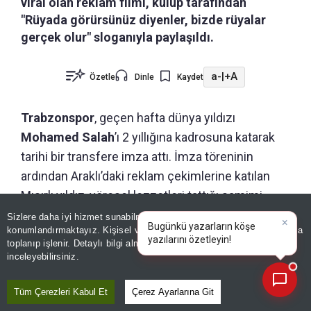
viral olan reklam filmi, kulüp tarafından
"Rüyada görürsünüz diyenler, bizde rüyalar
gerçek olur" sloganıyla paylaşıldı.
a-
|
+A
Özetle
Dinle
Kaydet
Trabzonspor
, geçen hafta dünya yıldızı
Mohamed Salah
’ı 2 yıllığına kadrosuna katarak
tarihi bir transfere imza attı. İmza töreninin
ardından Araklı’daki reklam çekimlerine katılan
Mısırlı yıldız, yöresel lezzetleri tattığı samimi
görüntülerle sosyal medyayı salladı. Kulübün
Sizlere daha iyi hizmet sunabilmek adına sitemizde
çerez
×
Bugünkü yazarların köşe
konumlandırmaktayız. Kişisel verileriniz, KVKK ve GDPR kapsamında
"Bizde rüyalar gerçek olur"
sloganıyla paylaştığı
yazılarını özetleyin!
toplanıp işlenir. Detaylı bilgi almak için
Aydınlatma Metnimizi
📰
video büyük ilgi görürken, Salah için hazırlanan
Son 30 güne ait haberleri, spor gelişmelerini veya yazar yazılarını sorgulayabilirsiniz.
inceleyebilirsiniz.
özel formalar
da TS Club’larda satışa sunuldu.
Tüm Çerezleri Kabul Et
Çerez Ayarlarına Git