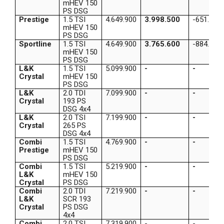
mHEV 150
PS DSG
Prestige
1.5 TSI
4.649.900
3.998.500
-651.400
mHEV 150
PS DSG
Sportline
1.5 TSI
4.649.900
3.765.600
-884.300
mHEV 150
PS DSG
L&K
1.5 TSI
5.099.900
-
-
Crystal
mHEV 150
PS DSG
L&K
2.0 TDI
7.099.900
-
-
Crystal
193 PS
DSG 4x4
L&K
2.0 TSI
7.199.900
-
-
Crystal
265 PS
DSG 4x4
Combi
1.5 TSI
4.769.900
-
-
Prestige
mHEV 150
PS DSG
Combi
1.5 TSI
5.219.900
-
-
L&K
mHEV 150
Crystal
PS DSG
Combi
2.0 TDI
7.219.900
-
-
L&K
SCR 193
Crystal
PS DSG
4x4
Combi
2.0 TSI
7.319.900
-
-