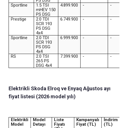
PS DSG
Sportline
1.5 TSI
4.899.900
-
-
mHEV 150
PS DSG
Prestige
2.0 TDI
6.749.900
-
-
SCR 193
PS DSG
4x4
Sportline
2.0 TDI
6.999.900
-
-
SCR 193
PS DSG
4x4
RS
2.0 TSI
7.399.900
-
-
265 PS
DSG 4x4
Elektrikli Skoda Elroq ve Enyaq Ağustos ayı
fiyat listesi (2026 model yılı)
Elektrikli
Model
Liste
Kampanyalı
İndirim
Model
Detayı
Fiyatı
Fiyat (TL)
(TL)