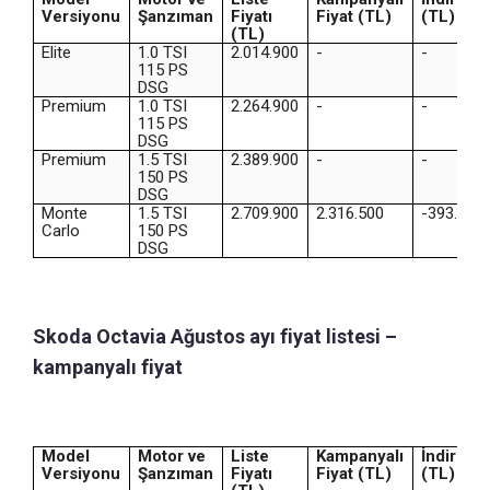
Versiyonu
Şanzıman
Fiyatı
Fiyat (TL)
(TL)
(TL)
Elite
1.0 TSI
2.014.900
-
-
115 PS
DSG
Premium
1.0 TSI
2.264.900
-
-
115 PS
DSG
Premium
1.5 TSI
2.389.900
-
-
150 PS
DSG
Monte
1.5 TSI
2.709.900
2.316.500
-393.400
Carlo
150 PS
DSG
Skoda Octavia Ağustos ayı fiyat listesi –
kampanyalı fiyat
Model
Motor ve
Liste
Kampanyalı
İndirim
Versiyonu
Şanzıman
Fiyatı
Fiyat (TL)
(TL)