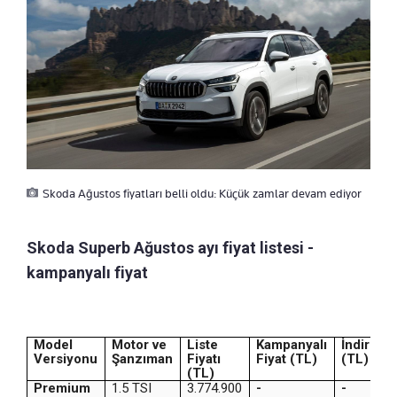
Skoda Ağustos fiyatları belli oldu: Küçük zamlar devam ediyor
Skoda Superb Ağustos ayı fiyat listesi -
kampanyalı fiyat
Model
Motor ve
Liste
Kampanyalı
İndirim
Versiyonu
Şanzıman
Fiyatı
Fiyat (TL)
(TL)
(TL)
Premium
1.5 TSI
3.774.900
-
-