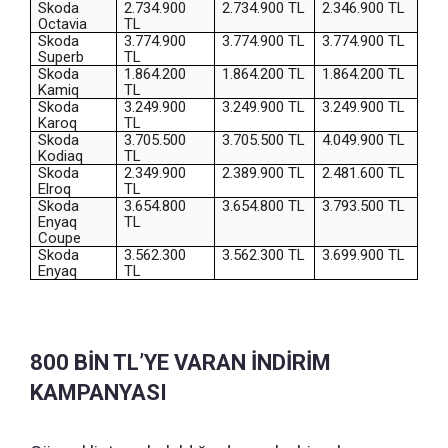
Skoda
2.734.900
2.734.900 TL
2.346.900 TL
Octavia
TL
Skoda
3.774.900
3.774.900 TL
3.774.900 TL
Superb
TL
Skoda
1.864.200
1.864.200 TL
1.864.200 TL
Kamiq
TL
Skoda
3.249.900
3.249.900 TL
3.249.900 TL
Karoq
TL
Skoda
3.705.500
3.705.500 TL
4.049.900 TL
Kodiaq
TL
Skoda
2.349.900
2.389.900 TL
2.481.600 TL
Elroq
TL
Skoda
3.654.800
3.654.800 TL
3.793.500 TL
Enyaq
TL
Coupe
Skoda
3.562.300
3.562.300 TL
3.699.900 TL
Enyaq
TL
800 BİN TL’YE VARAN İNDİRİM
KAMPANYASI