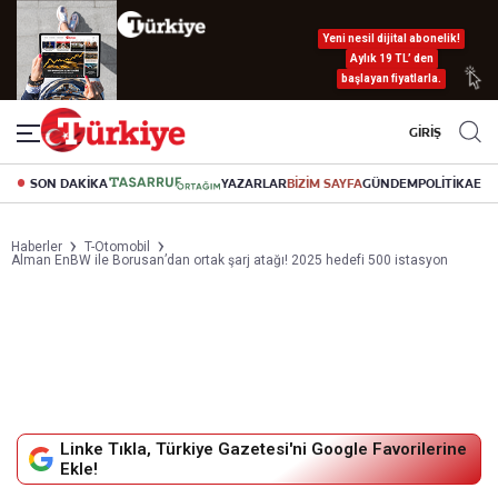
Yeni nesil dijital abonelik!
Aylık 19 TL’ den
başlayan fiyatlarla.
GİRİŞ
SON DAKİKA
YAZARLAR
BİZİM SAYFA
GÜNDEM
POLİTİKA
EK
Haberler
T-Otomobil
Alman EnBW ile Borusan’dan ortak şarj atağı! 2025 hedefi 500 istasyon
Linke Tıkla, Türkiye Gazetesi'ni Google Favorilerine
Ekle!