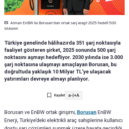
Alman EnBW ile Borusan’dan ortak sarj atagi! 2025 hedefi 500
istasyon
Türkiye genelinde hâlihazırda 351 şarj noktasıyla
faaliyet gösteren şirket, 2025 sonunda 500 şarj
noktasını aşmayı hedefliyor. 2030 yılında ise 3.000
şarj noktasına ulaşmayı amaçlayan Borusan, bu
doğrultuda yaklaşık 10 Milyar TL’ye ulaşacak
yatırımları devreye almayı planlıyor.
a-
|
+A
Kaydet
Borusan ve EnBW ortak girişimi,
Borusan
EnBW
Enerji, Türkiye’deki elektrikli araç sahiplerine kullanıcı
dostu şarj çözümleri sunmak üzere hayata geçirdiği