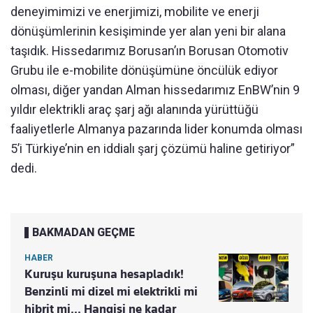
deneyimimizi ve enerjimizi, mobilite ve enerji
dönüşümlerinin kesişiminde yer alan yeni bir alana
taşıdık. Hissedarımız Borusan’ın Borusan Otomotiv
Grubu ile e-mobilite dönüşümüne öncülük ediyor
olması, diğer yandan Alman hissedarımız EnBW’nin 9
yıldır elektrikli araç şarj ağı alanında yürüttüğü
faaliyetlerle Almanya pazarında lider konumda olması
5’i Türkiye’nin en iddialı şarj çözümü haline getiriyor”
dedi.
BAKMADAN GEÇME
HABER
Kuruşu kuruşuna hesapladık!
Benzinli mi dizel mi elektrikli mi
hibrit mi... Hangisi ne kadar