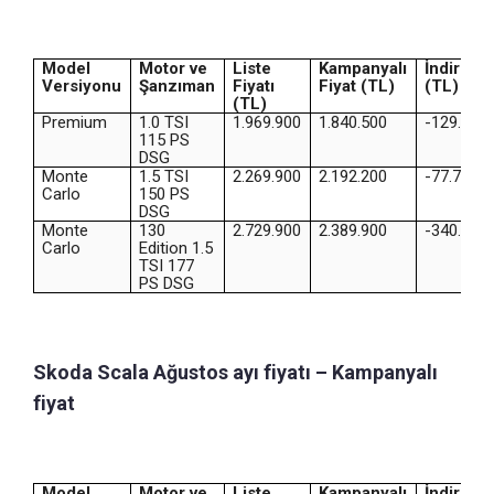
Model
Motor ve
Liste
Kampanyalı
İndirim
Versiyonu
Şanzıman
Fiyatı
Fiyat (TL)
(TL)
(TL)
Premium
1.0 TSI
1.969.900
1.840.500
-129.400
115 PS
DSG
Monte
1.5 TSI
2.269.900
2.192.200
-77.700
Carlo
150 PS
DSG
Monte
130
2.729.900
2.389.900
-340.000
Carlo
Edition 1.5
TSI 177
PS DSG
Skoda Scala Ağustos ayı fiyatı – Kampanyalı
fiyat
Model
Motor ve
Liste
Kampanyalı
İndirim