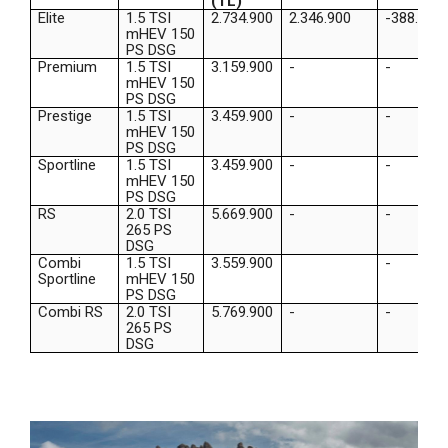
(TL)
Elite
1.5 TSI
2.734.900
2.346.900
-388.000
mHEV 150
PS DSG
Premium
1.5 TSI
3.159.900
-
-
mHEV 150
PS DSG
Prestige
1.5 TSI
3.459.900
-
-
mHEV 150
PS DSG
Sportline
1.5 TSI
3.459.900
-
-
mHEV 150
PS DSG
RS
2.0 TSI
5.669.900
-
-
265 PS
DSG
Combi
1.5 TSI
3.559.900
-
Sportline
mHEV 150
PS DSG
Combi RS
2.0 TSI
5.769.900
-
-
265 PS
DSG