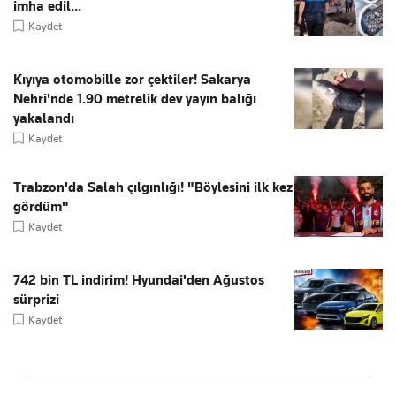
imha edil...
Kaydet
Kıyıya otomobille zor çektiler! Sakarya
Nehri'nde 1.90 metrelik dev yayın balığı
yakalandı
Kaydet
Trabzon'da Salah çılgınlığı! "Böylesini ilk kez
gördüm"
Kaydet
742 bin TL indirim! Hyundai'den Ağustos
sürprizi
Kaydet