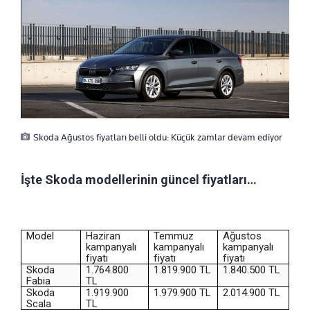
Skoda Ağustos fiyatları belli oldu: Küçük zamlar devam ediyor
İşte Skoda modellerinin güncel fiyatları…
Model
Haziran
Temmuz
Ağustos
kampanyalı
kampanyalı
kampanyalı
fiyatı
fiyatı
fiyatı
Skoda
1.764.800
1.819.900 TL
1.840.500 TL
Fabia
TL
Skoda
1.919.900
1.979.900 TL
2.014.900 TL
Scala
TL