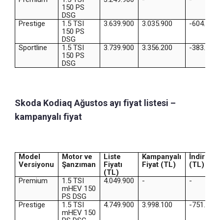
150 PS
DSG
Prestige
1.5 TSI
3.639.900
3.035.900
-604.000
150 PS
DSG
Sportline
1.5 TSI
3.739.900
3.356.200
-383.700
150 PS
DSG
Skoda Kodiaq Ağustos ayı fiyat listesi –
kampanyalı fiyat
Model
Motor ve
Liste
Kampanyalı
İndirim
Versiyonu
Şanzıman
Fiyatı
Fiyat (TL)
(TL)
(TL)
Premium
1.5 TSI
4.049.900
-
-
mHEV 150
PS DSG
Prestige
1.5 TSI
4.749.900
3.998.100
-751.800
mHEV 150