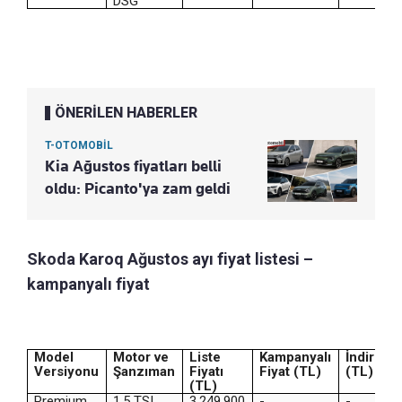
DSG
ÖNERİLEN HABERLER
T-OTOMOBİL
Kia Ağustos fiyatları belli
oldu: Picanto'ya zam geldi
Skoda Karoq Ağustos ayı fiyat listesi –
kampanyalı fiyat
Model
Motor ve
Liste
Kampanyalı
İndirim
Versiyonu
Şanzıman
Fiyatı
Fiyat (TL)
(TL)
(TL)
Premium
1.5 TSI
3.249.900
-
-