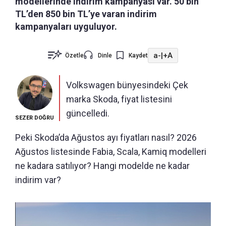
modellerinde indirim kampanyası var. 50 bin
TL’den 850 bin TL’ye varan indirim
kampanyaları uyguluyor.
a-
|
+A
Özetle
Dinle
Kaydet
Volkswagen bünyesindeki Çek
marka Skoda, fiyat listesini
güncelledi.
SEZER DOĞRU
Peki Skoda’da Ağustos ayı fiyatları nasıl? 2026
Ağustos listesinde Fabia, Scala, Kamiq modelleri
ne kadara satılıyor? Hangi modelde ne kadar
indirim var?