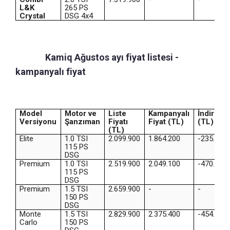
L&K
265 PS
Crystal
DSG 4x4
Skoda
Kamiq Ağustos ayı fiyat listesi -
kampanyalı fiyat
Model
Motor ve
Liste
Kampanyalı
İndirim
Versiyonu
Şanzıman
Fiyatı
Fiyat (TL)
(TL)
(TL)
Elite
1.0 TSI
2.099.900
1.864.200
-235.700
115 PS
DSG
Premium
1.0 TSI
2.519.900
2.049.100
-470.800
115 PS
DSG
Premium
1.5 TSI
2.659.900
-
-
150 PS
DSG
Monte
1.5 TSI
2.829.900
2.375.400
-454.500
Carlo
150 PS