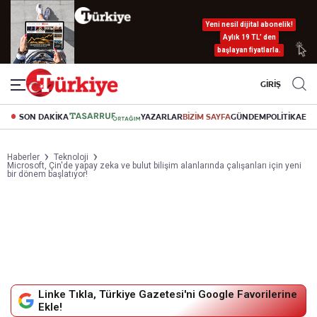
Yeni nesil dijital abonelik!
Aylık 19 TL’ den
başlayan fiyatlarla.
GİRİŞ
SON DAKİKA
YAZARLAR
BİZİM SAYFA
GÜNDEM
POLİTİKA
EK
Haberler
Teknoloji
Microsoft, Çin'de yapay zeka ve bulut bilişim alanlarında çalışanları için yeni
bir dönem başlatıyor!
Linke Tıkla, Türkiye Gazetesi'ni Google Favorilerine
Ekle!