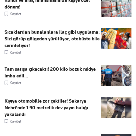
Konut ve araç finansmanında kişiye özel
dönem!
Kaydet
Sıcaklardan bunalanlara ilaç gibi uygulama:
Sizi görüp gölgeden yürütüyor, otobüste bile
serinletiyor!
Kaydet
Tam satışa çıkacaktı! 200 kilo bozuk midye
imha edil...
Kaydet
Kıyıya otomobille zor çektiler! Sakarya
Nehri'nde 1.90 metrelik dev yayın balığı
yakalandı
Kaydet