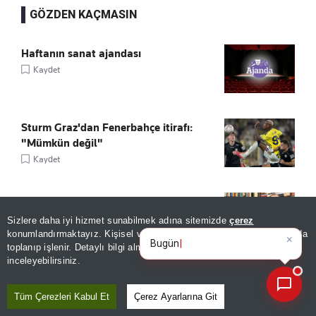
GÖZDEN KAÇMASIN
Haftanın sanat ajandası
Kaydet
Sturm Graz'dan Fenerbahçe itirafı:
"Mümkün değil"
Kaydet
Tarihî kitaplar dijital ortama taşınacak!
Kaydet
Sizlere daha iyi hizmet sunabilmek adına sitemizde
çerez
×
Bugünün öne çıkan manşetleri
konumlandırmaktayız. Kişisel verileriniz, KVKK ve GDPR kapsamında
ve gelişmeleri n
|
toplanıp işlenir. Detaylı bilgi almak için
Aydınlatma Metnimizi
📰
Son 30 güne ait haberleri, spor gelişmelerini veya yazar yazılarını sorgulayabilirsiniz.
inceleyebilirsiniz.
TRT ortak yapımı Venedik’te yarışacak
Kaydet
Tüm Çerezleri Kabul Et
Çerez Ayarlarına Git