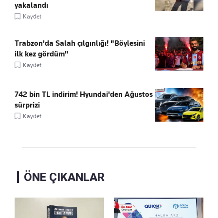
yakalandı
Kaydet
Trabzon'da Salah çılgınlığı! "Böylesini
ilk kez gördüm"
Kaydet
742 bin TL indirim! Hyundai'den Ağustos
sürprizi
Kaydet
ÖNE ÇIKANLAR