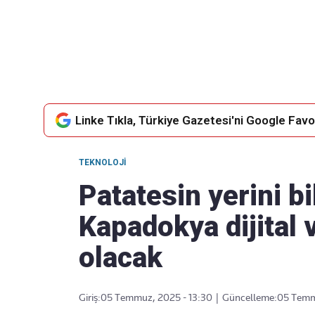
Takip Edin
Favori mecralarınızda haber
akışımıza ulaşın
Linke Tıkla, Türkiye Gazetesi'ni Google Favor
TEKNOLOJI
Patatesin yerini bi
Kapadokya dijital 
olacak
Giriş:
05 Temmuz, 2025 - 13:30
|
Güncelleme:
05 Temm