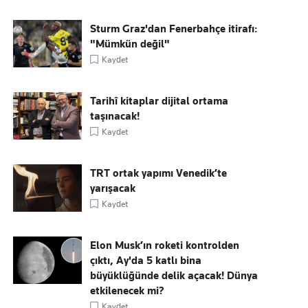
Sturm Graz'dan Fenerbahçe itirafı:
"Mümkün değil"
Kaydet
Tarihî kitaplar dijital ortama
taşınacak!
Kaydet
TRT ortak yapımı Venedik’te
yarışacak
Kaydet
Elon Musk’ın roketi kontrolden
çıktı, Ay'da 5 katlı bina
büyüklüğünde delik açacak! Dünya
etkilenecek mi?
Kaydet