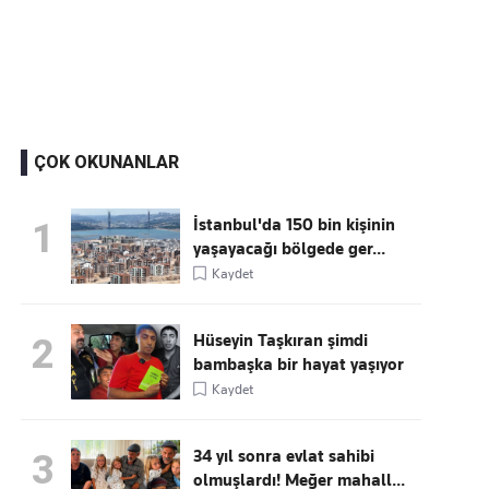
Kaçırmayın
Ücretsiz üye olun, gündemi
şekillendiren gelişmeleri önce siz duyun
ÇOK OKUNANLAR
İstanbul'da 150 bin kişinin
1
yaşayacağı bölgede ger...
Kaydet
Hüseyin Taşkıran şimdi
2
bambaşka bir hayat yaşıyor
Kaydet
34 yıl sonra evlat sahibi
3
olmuşlardı! Meğer mahall...