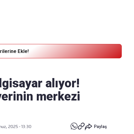
Haber Verin
Editör masamıza bilgi ve materyal
göndermek için
tıklayın
ilerine Ekle!
lgisayar alıyor!
verinin merkezi
uz, 2025 - 13:30
Paylaş