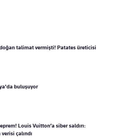
ğan talimat vermişti! Patates üreticisi
ya'da buluşuyor
prem! Louis Vuitton’a siber saldırı:
 verisi çalındı