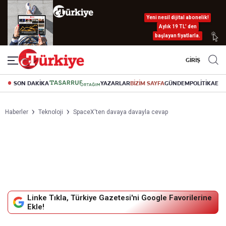
Yeni nesil dijital abonelik!
Aylık 19 TL’ den
başlayan fiyatlarla.
GİRİŞ
SON DAKİKA
YAZARLAR
BİZİM SAYFA
GÜNDEM
POLİTİKA
EK
Haberler
Teknoloji
SpaceX'ten davaya davayla cevap
Linke Tıkla, Türkiye Gazetesi'ni Google Favorilerine
Ekle!