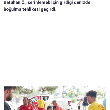
Batuhan Ö., serinlemek için girdiği denizde
boğulma tehlikesi geçirdi.