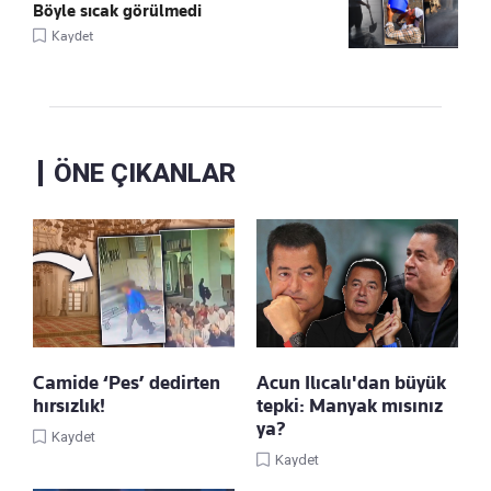
Böyle sıcak görülmedi
Kaydet
ÖNE ÇIKANLAR
Camide ‘Pes’ dedirten
Acun Ilıcalı'dan büyük
hırsızlık!
tepki: Manyak mısınız
ya?
Kaydet
Kaydet