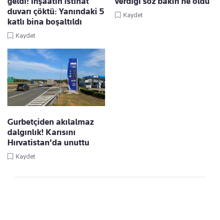
geldi! İnşaatın istinat
verdiği söz bakın ne oldu
duvarı çöktü: Yanındaki 5
Kaydet
katlı bina boşaltıldı
Kaydet
Gurbetçiden akılalmaz
dalgınlık! Karısını
Hırvatistan'da unuttu
Kaydet