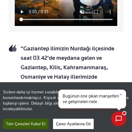
"Gaziantep ilimizin Nurdağı ilçesinde
saat 03.42'de meydana gelen ve
Gaziantep, Kilis, Kahramanmaraş,
Osmaniye ve Hatay illerimizde
hissedilen 4,5 büyüklüğündeki deprem
Sizlere daha iyi hizmet sunabilmek adına sitemizde
çerez
×
sonrası an itibarıyla olumsuz bir durum
Bugünün öne çıkan manşetleri
konumlandırmaktayız. Kişisel verileriniz, KVKK ve GDPR kapsamında
ve gelişmeleri neler?
toplanıp işlenir. Detaylı bilgi almak için
Aydınlatma Metnimizi
bulunmamaktadır. Saha tarama
📰
Son 30 güne ait haberleri, spor gelişmelerini veya yazar yazılarını sorgulayabilirsiniz.
inceleyebilirsiniz.
çalışmaları devam etmektedir. Etkilenen
vatandaşlarımıza geçmiş olsun
Tüm Çerezleri Kabul Et
Çerez Ayarlarına Git