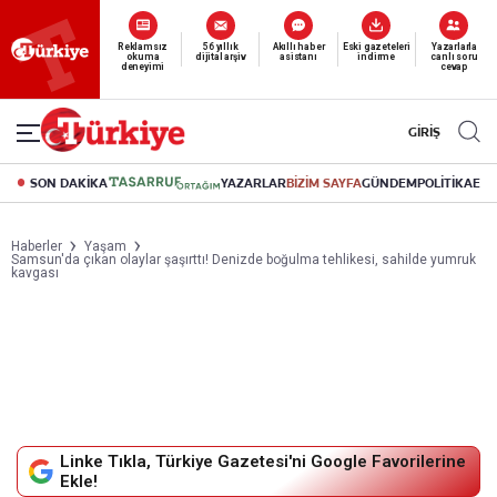
Reklamsız
56 yıllık
Akıllı haber
Eski gazeteleri
Yazarlarla
okuma
dijital arşiv
asistanı
indirme
canlı soru
deneyimi
cevap
GİRİŞ
SON DAKİKA
YAZARLAR
BİZİM SAYFA
GÜNDEM
POLİTİKA
EK
Haberler
Yaşam
Samsun'da çıkan olaylar şaşırttı! Denizde boğulma tehlikesi, sahilde yumruk
kavgası
Linke Tıkla, Türkiye Gazetesi'ni Google Favorilerine
Ekle!