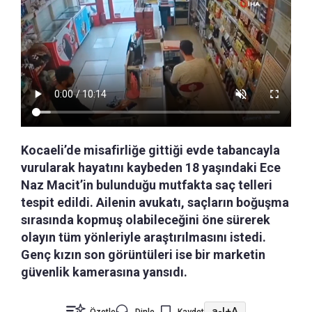
Kocaeli’de misafirliğe gittiği evde tabancayla
vurularak hayatını kaybeden 18 yaşındaki Ece
Naz Macit’in bulunduğu mutfakta saç telleri
tespit edildi. Ailenin avukatı, saçların boğuşma
sırasında kopmuş olabileceğini öne sürerek
olayın tüm yönleriyle araştırılmasını istedi.
Genç kızın son görüntüleri ise bir marketin
güvenlik kamerasına yansıdı.
a-
|
+A
Özetle
Dinle
Kaydet