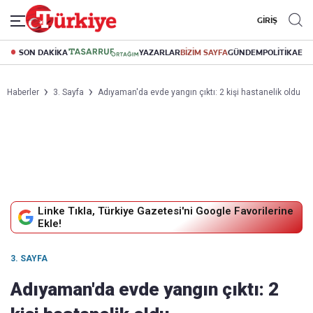
GİRİŞ
SON DAKİKA
YAZARLAR
BİZİM SAYFA
GÜNDEM
POLİTİKA
EK
Haberler
3. Sayfa
Adıyaman'da evde yangın çıktı: 2 kişi hastanelik oldu
Linke Tıkla, Türkiye Gazetesi'ni Google Favorilerine
Ekle!
3. SAYFA
Adıyaman'da evde yangın çıktı: 2