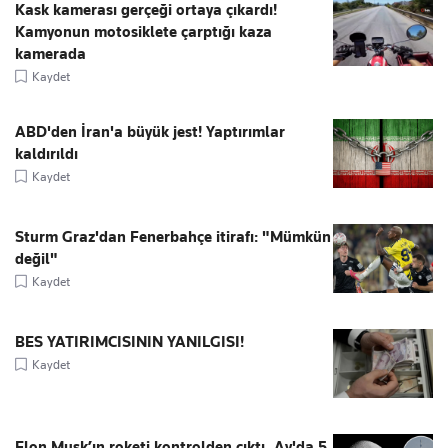
Kask kamerası gerçeği ortaya çıkardı!
Kamyonun motosiklete çarptığı kaza
kamerada
Kaydet
ABD'den İran'a büyük jest! Yaptırımlar
kaldırıldı
Kaydet
Sturm Graz'dan Fenerbahçe itirafı: "Mümkün
değil"
Kaydet
BES YATIRIMCISININ YANILGISI!
Kaydet
Elon Musk’ın roketi kontrolden çıktı, Ay'da 5