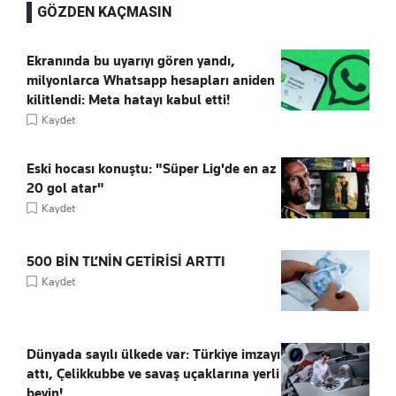
GÖZDEN KAÇMASIN
Ekranında bu uyarıyı gören yandı,
milyonlarca Whatsapp hesapları aniden
kilitlendi: Meta hatayı kabul etti!
Kaydet
Eski hocası konuştu: "Süper Lig'de en az
20 gol atar"
Kaydet
500 BİN TL’NİN GETİRİSİ ARTTI
Kaydet
Dünyada sayılı ülkede var: Türkiye imzayı
attı, Çelikkubbe ve savaş uçaklarına yerli
beyin!