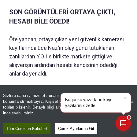
SON GÖRÜNTÜLERİ ORTAYA ÇIKTI,
HESABI BİLE ÖDEDİ!
Öte yandan, ortaya çıkan yeni güvenlik kamerası
kayıtlarında Ece Naz'ın olay günü tutuklanan
zanlılardan Y.O. ile birlikte markete gittiği ve
alışverişin ardından hesabı kendisinin ödediği
anlar da yer aldı.
Sizlere daha iyi hizmet sunabilmek adına sitemizde
çerez
×
Bugünkü yazarların köşe
konumlandırmaktayız. Kişisel verileriniz, KVKK ve GDPR kapsamında
yazılarını özetleyin!
toplanıp işlenir. Detaylı bilgi almak için
Aydınlatma Metnimizi
📰
Son 30 güne ait haberleri, spor gelişmelerini veya yazar yazılarını sorgulayabilirsiniz.
inceleyebilirsiniz.
Tüm Çerezleri Kabul Et
Çerez Ayarlarına Git