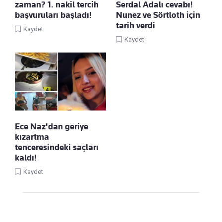
zaman? 1. nakil tercih
Serdal Adalı cevabı!
başvuruları başladı!
Nunez ve Sörtloth için
tarih verdi
Kaydet
Kaydet
Ece Naz'dan geriye
kızartma
tenceresindeki saçları
kaldı!
Kaydet