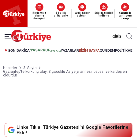
Reklamsız
56 yıllık
Akıllı haber
Eski gazeteleri
Yazarlarla
okuma
dijital arşiv
asistanı
indirme
canlı soru
deneyimi
cevap
GİRİŞ
SON DAKİKA
YAZARLAR
BİZİM SAYFA
GÜNDEM
POLİTİKA
EK
Haberler
3. Sayfa
Gaziantep'te korkunç olay: 3 çocuklu Asiye'yi annesi, babası ve kardeşleri
öldürdü!
Linke Tıkla, Türkiye Gazetesi'ni Google Favorilerine
Ekle!