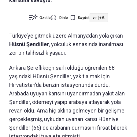
karısına kavuştu.
a-
|
+A
Özetle
Dinle
Kaydet
Türkiye’ye gitmek üzere Almanya’dan yola çıkan
Hüsnü Şendiller
, yolculuk esnasında inanılması
zor bir talihsizlik yaşadı.
Ankara Şereflikoçhisarlı olduğu öğrenilen 68
yaşındaki Hüsnü Şendiller, yakıt almak için
Hırvatistan’da benzin istasyonunda durdu.
Arabada uyuyan karısını uyandırmadan yakıt alan
Şendiller, ödemeyi yapıp arabaya atlayarak yola
revan oldu. Ama hiç aklına gelmeyen bir gelişme
gerçekleşmiş, uykudan uyanan karısı Hüsniye
Şendiller (65) de arabanın durmasını fırsat bilerek
istasyondaki tuvalete gitmişti...