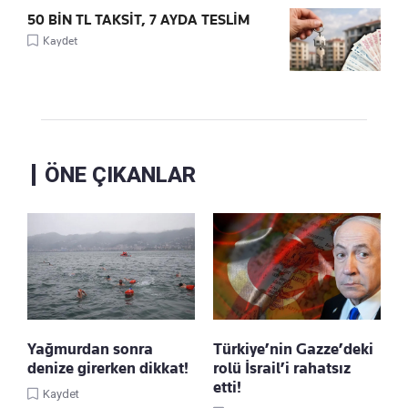
50 BİN TL TAKSİT, 7 AYDA TESLİM
Kaydet
ÖNE ÇIKANLAR
Yağmurdan sonra
Türkiye’nin Gazze’deki
denize girerken dikkat!
rolü İsrail’i rahatsız
etti!
Kaydet