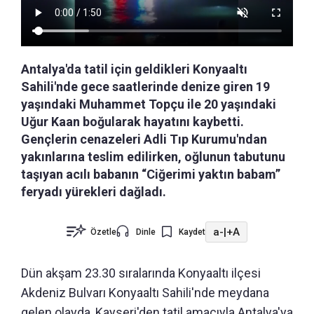
Antalya'da tatil için geldikleri Konyaaltı
Sahili'nde gece saatlerinde denize giren 19
yaşındaki Muhammet Topçu ile 20 yaşındaki
Uğur Kaan boğularak hayatını kaybetti.
Gençlerin cenazeleri Adli Tıp Kurumu'ndan
yakınlarına teslim edilirken, oğlunun tabutunu
taşıyan acılı babanın “Ciğerimi yaktın babam”
feryadı yürekleri dağladı.
a-
|
+A
Özetle
Dinle
Kaydet
Dün akşam 23.30 sıralarında Konyaaltı ilçesi
Akdeniz Bulvarı Konyaaltı Sahili'nde meydana
gelen olayda, Kayseri'den tatil amacıyla Antalya'ya