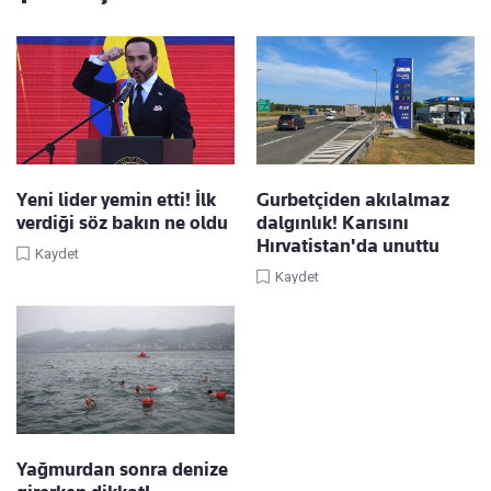
Yeni lider yemin etti! İlk
Gurbetçiden akılalmaz
verdiği söz bakın ne oldu
dalgınlık! Karısını
Hırvatistan'da unuttu
Kaydet
Kaydet
Yağmurdan sonra denize