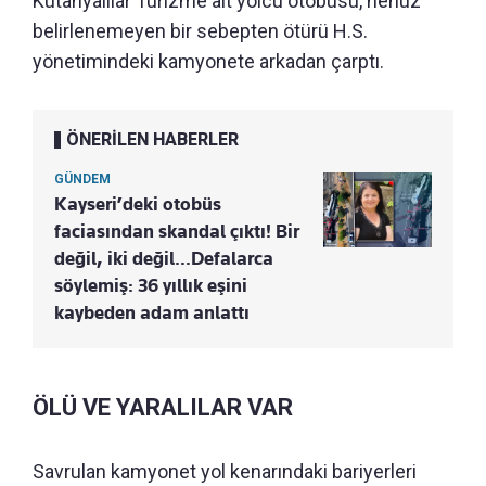
Kütahyalılar Turizme ait yolcu otobüsü, henüz
belirlenemeyen bir sebepten ötürü H.S.
yönetimindeki kamyonete arkadan çarptı.
ÖNERİLEN HABERLER
GÜNDEM
Kayseri’deki otobüs
faciasından skandal çıktı! Bir
değil, iki değil…Defalarca
söylemiş: 36 yıllık eşini
kaybeden adam anlattı
ÖLÜ VE YARALILAR VAR
Savrulan kamyonet yol kenarındaki bariyerleri