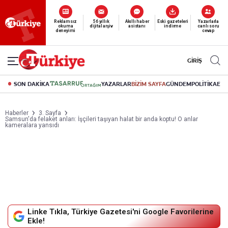
Reklamsız
56 yıllık
Akıllı haber
Eski gazeteleri
Yazarlarla
okuma
dijital arşiv
asistanı
indirme
canlı soru
deneyimi
cevap
GİRİŞ
SON DAKİKA
YAZARLAR
BİZİM SAYFA
GÜNDEM
POLİTİKA
EK
Haberler
3. Sayfa
Samsun'da felaket anları: İşçileri taşıyan halat bir anda koptu! O anlar
kameralara yansıdı
Linke Tıkla, Türkiye Gazetesi'ni Google Favorilerine
Ekle!