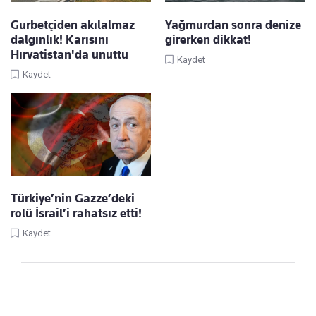
Gurbetçiden akılalmaz
Yağmurdan sonra denize
dalgınlık! Karısını
girerken dikkat!
Hırvatistan'da unuttu
Kaydet
Kaydet
Türkiye’nin Gazze’deki
rolü İsrail’i rahatsız etti!
Kaydet