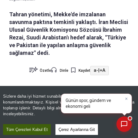
Tahran yönetimi, Mekke'de imzalanan
savunma paktına temkinli yaklaştı. İran Meclisi
Ulusal Güvenlik Komisyonu Sözcüsü İbrahim
Rezai, Suudi Arabistan'ı hedef alarak, "Türkiye
ve Pakistan ile yapılan anlaşma güvenlik
sağlamaz" dedi.
a-
|
+A
Özetle
Dinle
Kaydet
Türkiye, Suudi Arabistan ve Pakistan arasında
×
Günün spor, gündem ve
imzalanan üçlü ortak savunma anlaşmasının
Sizlere daha iyi hizmet sunabilmek adına sitemizde
çerez
ekonomi gelişmelerini analiz
konumlandırmaktayız. Kişisel verileriniz, KVKK ve GDPR kapsamında
ardından Tahran yönetiminden ilk tepki geldi.
edin!
|
toplanıp işlenir. Detaylı bilgi almak için
Aydınlatma Metnimizi
📰
Son 30 güne ait haberleri, spor gelişmelerini veya yazar yazılarını sorgulayabilirsiniz.
inceleyebilirsiniz.
İran Meclisi Ulusal Güvenlik Komisyonu Sözcüsü
İbrahim Rezai, Suudi Arabistan’ın dışarıdan
Tüm Çerezleri Kabul Et
Çerez Ayarlarına Git
koruma aramak yerine bölgesel adımlar atması