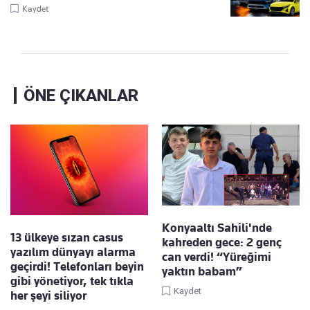
Kaydet
ÖNE ÇIKANLAR
Konyaaltı Sahili'nde
13 ülkeye sızan casus
kahreden gece: 2 genç
yazılım dünyayı alarma
can verdi! “Yüreğimi
geçirdi! Telefonları beyin
yaktın babam”
gibi yönetiyor, tek tıkla
Kaydet
her şeyi siliyor