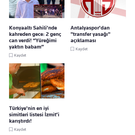
Konyaaltı Sahili'nde
Antalyaspor'dan
kahreden gece: 2 genç
"transfer yasağı"
can verdi! “Yüreğimi
açıklaması
yaktın babam”
Kaydet
Kaydet
Türkiye'nin en iyi
simitleri listesi İzmit’i
karıştırdı!
Kaydet