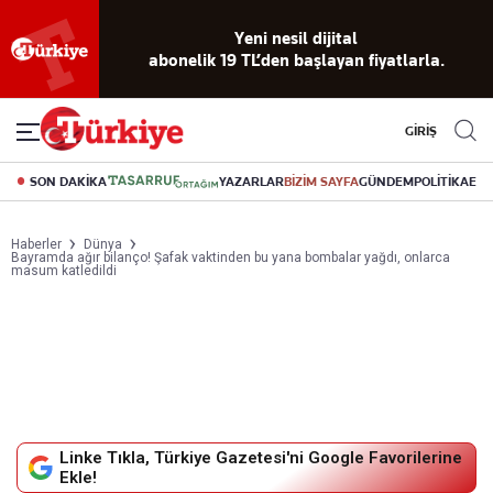
Yeni nesil dijital
abonelik 19 TL’den başlayan fiyatlarla.
GİRİŞ
SON DAKİKA
YAZARLAR
BİZİM SAYFA
GÜNDEM
POLİTİKA
EK
Haberler
Dünya
Bayramda ağır bilanço! Şafak vaktinden bu yana bombalar yağdı, onlarca
masum katledildi
Linke Tıkla, Türkiye Gazetesi'ni Google Favorilerine
Ekle!