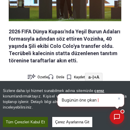
2026 FIFA Dünya Kupası'nda Yeşil Burun Adaları
formasıyla adından söz ettiren Vozinha, 40
yaşında Şili ekibi Colo Colo'ya transfer oldu.
Tecrübeli kalecinin statta düzenlenen tanıtım
törenine taraftarlar akın etti.
a-
|
+A
Özetle
Dinle
Kaydet
Sizlere daha iyi hizmet sunabilmek adına sitemizde
çerez
×
Şili ekibi Colo Colo, Dünya Kupası'nda Yeşil Burun
Bugünün öne çıkan manşetleri
konumlandırmaktayız. Kişisel verileriniz, KVKK ve GDPR kapsamında
ve gelişmele
|
Adaları formasıyla tanınan kaleci Vozinha'yı
toplanıp işlenir. Detaylı bilgi almak için
Aydınlatma Metnimizi
📰
Son 30 güne ait haberleri, spor gelişmelerini veya yazar yazılarını sorgulayabilirsiniz.
inceleyebilirsiniz.
kadrosuna kattı.
Tüm Çerezleri Kabul Et
Çerez Ayarlarına Git