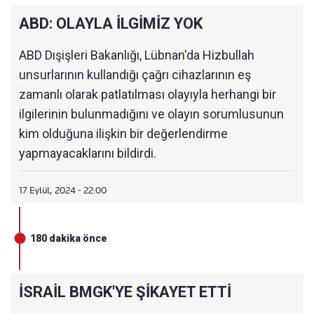
ABD: OLAYLA İLGİMİZ YOK
17:30
KAN BAĞIŞI ÇAĞRISI
17:28
"SON 1 YILIN EN BÜYÜK GÜVENLİK AÇIĞI"
ABD Dışişleri Bakanlığı, Lübnan'da Hizbullah
unsurlarının kullandığı çağrı cihazlarının eş
17:25
KAYNAKLAR İSRAİL'İ SUÇLADI
zamanlı olarak patlatılması olayıyla herhangi bir
17:20
İRAN'IN LÜBNAN BÜYÜKELÇİSİ DE YARALAN
ilgilerinin bulunmadığını ve olayın sorumlusunun
DI
kim olduğuna ilişkin bir değerlendirme
yapmayacaklarını bildirdi.
17:20
NETANYAHU VE MOSSAD DİREKTÖRÜ SALDI
RI ÖNCESİ GÖRÜŞTÜ
17 Eylül, 2024 - 22:00
17:10
İSRAİL'DEN AÇIKLAMA
17:00
'M18 TİPİ CLAYMORE' İDDİASI
180 dakika önce
16:30
İSRAİL İÇ İSTİHBARATINDAN SUİKAST GİRİŞİ
MİNİ ENGELLEDİK AÇIKLAMASI
İSRAİL BMGK'YE ŞİKAYET ETTİ
16:00
İSRAİL'DEN ÇAĞRI CİHAZLARINI HACKLEDİ:
ÇOK SAYIDA YARALI VAR