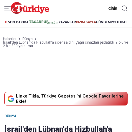
GİRİŞ
SON DAKİKA
YAZARLAR
BİZİM SAYFA
GÜNDEM
POLİTİKA
EK
Haberler
Dünya
İsrail'den Lübnan'da Hizbullah'a siber saldırı! Çağrı cihazları patlatıldı, 9 ölü ve
2 bin 800 yaralı var
Linke Tıkla, Türkiye Gazetesi'ni Google Favorilerine
Ekle!
DÜNYA
İsrail'den Lübnan'da Hizbullah'a