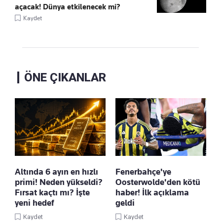
açacak! Dünya etkilenecek mi?
Kaydet
ÖNE ÇIKANLAR
Altında 6 ayın en hızlı
Fenerbahçe'ye
primi! Neden yükseldi?
Oosterwolde'den kötü
Fırsat kaçtı mı? İşte
haber! İlk açıklama
yeni hedef
geldi
Kaydet
Kaydet