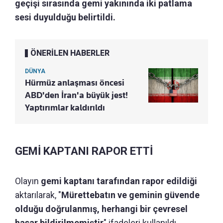
geçişi sırasında gemi yakınında iki patlama
sesi duyulduğu belirtildi.
ÖNERİLEN HABERLER
DÜNYA
Hürmüz anlaşması öncesi
ABD'den İran'a büyük jest!
Yaptırımlar kaldırıldı
GEMİ KAPTANI RAPOR ETTİ
Olayın
gemi kaptanı tarafından rapor edildiği
aktarılarak, "
Mürettebatın ve geminin güvende
olduğu doğrulanmış, herhangi bir çevresel
hasar bildirilmemiştir
" ifadeleri kullanıldı.