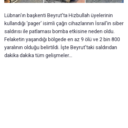
Israil'den Lübnan'da Hizbullah'a siber saldiri! Çagri cihazlari
Lübnan'ın başkenti Beyrut'ta Hizbullah üyelerinin
patlatildi, 9 ölü ve 2 bin 800 yarali var
kullandığı 'pager' isimli çağrı cihazlarının İsrail'in siber
saldırısı ile patlaması bomba etkisine neden oldu.
Felaketin yaşandığı bölgede en az 9 ölü ve 2 bin 800
yaralının olduğu belirtildi. İşte Beyrut'taki saldırıdan
dakika dakika tüm gelişmeler...