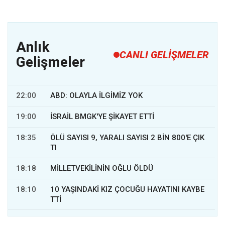
Anlık
CANLI GELİŞMELER
Gelişmeler
22:00
ABD: OLAYLA İLGİMİZ YOK
19:00
İSRAİL BMGK'YE ŞİKAYET ETTİ
18:35
ÖLÜ SAYISI 9, YARALI SAYISI 2 BİN 800'E ÇIK
TI
18:18
MİLLETVEKİLİNİN OĞLU ÖLDÜ
18:10
10 YAŞINDAKİ KIZ ÇOCUĞU HAYATINI KAYBE
TTİ
17:30
1000'LERCE FAZLA YARALI VAR