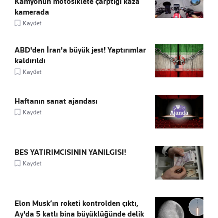
Kamyonun motosiklete çarptığı kaza
kamerada
Kaydet
ABD'den İran'a büyük jest! Yaptırımlar
kaldırıldı
Kaydet
Haftanın sanat ajandası
Kaydet
BES YATIRIMCISININ YANILGISI!
Kaydet
Elon Musk’ın roketi kontrolden çıktı,
Ay'da 5 katlı bina büyüklüğünde delik