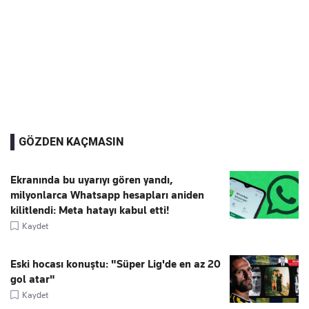
GÖZDEN KAÇMASIN
Ekranında bu uyarıyı gören yandı,
milyonlarca Whatsapp hesapları aniden
kilitlendi: Meta hatayı kabul etti!
Kaydet
Eski hocası konuştu: "Süper Lig'de en az 20
gol atar"
Kaydet